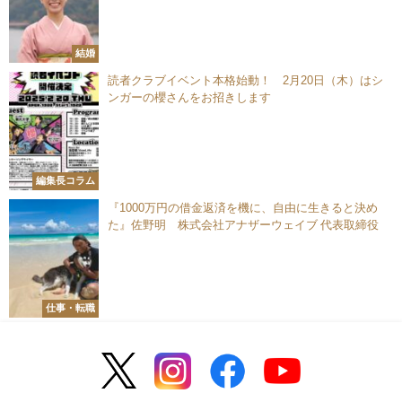
結婚
読者クラブイベント本格始動！ 2月20日（木）はシ
ンガーの櫻さんをお招きします
編集長コラム
『1000万円の借金返済を機に、自由に生きると決め
た』佐野明 株式会社アナザーウェイブ 代表取締役
仕事・転職