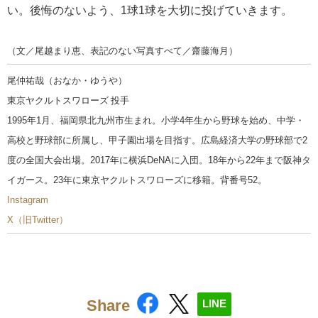
い。後悔のないよう、1球1球を大切に投げていきます。
（文／尾越まり恵、表記のない写真すべて／齋藤海月）
尾仲祐哉（おなか・ゆうや）
東京ヤクルトスワローズ 投手
1995年1月、福岡県北九州市生まれ。小学4年生から野球を始め、中学・
高校と野球部に所属し、甲子園出場を目指す。広島経済大学の野球部で2
度の全国大会出場。2017年に横浜DeNAに入団。18年から22年まで阪神タ
イガース。23年に東京ヤクルトスワローズに移籍。背番号52。
Instagram
X（旧Twitter）
Share
LINE