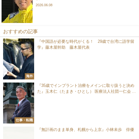
2026.06.08
おすすめの記事
『中国語が必要な時代がくる！ 29歳で台湾に語学留
学』藤木屋幹助 藤木屋代表
海外
『35歳でインプラント治療をメインに取り扱うと決め
た』玉木仁（たまき・ひとし） 医療法人社団一仁会 日
本橋インプラントセンター 院長
仕事・転職
『無計画のまま単身、札幌から上京』小林未歩 俳優