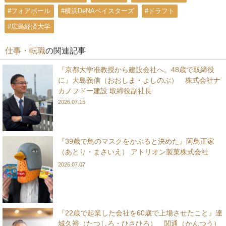
#フォアボール
#横浜DeNAベイスターズ
#ドラフト
#広島経済大学
仕事・転職
の関連記事
『京都大学准教授から建設会社へ。48歳で取締役
に』大島義信（おおしま・よしのぶ） 株式会社ナ
カノフドー建設 取締役副社長
2026.07.15
『39歳で鳥のマスクをかぶると決めた』阿鳥正家
（あとり・まさいえ） アトリオン製菓株式会社
2026.07.07
『22歳で起業した会社を60歳で上場させたこと』達
城久裕（たつしろ・ひさひろ） 関通（かんつう）