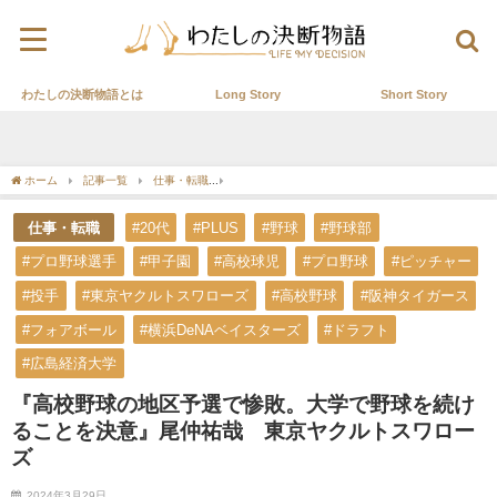
わたしの決断物語とは
Long Story
Short Story
ホーム
記事一覧
仕事・転職
『高校野球の地区予選で惨敗。大学で野球を続ける
仕事・転職
#20代
#PLUS
#野球
#野球部
#プロ野球選手
#甲子園
#高校球児
#プロ野球
#ピッチャー
#投手
#東京ヤクルトスワローズ
#高校野球
#阪神タイガース
#フォアボール
#横浜DeNAベイスターズ
#ドラフト
#広島経済大学
『高校野球の地区予選で惨敗。大学で野球を続け
ることを決意』尾仲祐哉 東京ヤクルトスワロー
ズ
2024年3月29日