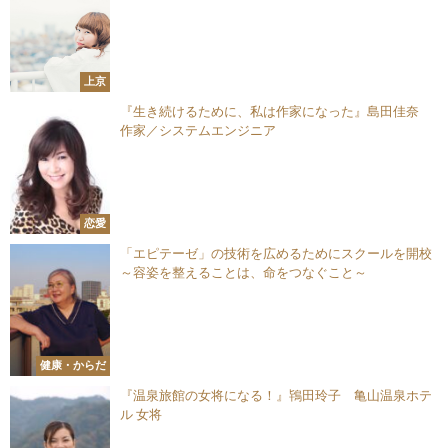
上京
『生き続けるために、私は作家になった』島田佳奈
作家／システムエンジニア
恋愛
「エピテーゼ」の技術を広めるためにスクールを開校
～容姿を整えることは、命をつなぐこと～
健康・からだ
『温泉旅館の女将になる！』鴇田玲子 亀山温泉ホテ
ル 女将