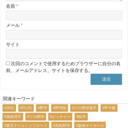
名前
*
メール
*
サイト
次回のコメントで使用するためブラウザーに自分の名
前、メールアドレス、サイトを保存する。
関連キーワード
#20代
#PLUS
#野球
#野球部
#プロ野球選手
#甲子園
#高校球児
#プロ野球
#ピッチャー
#投手
#東京ヤクルトスワローズ
#高校野球
#阪神タイガース