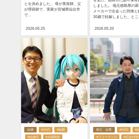
を受け、徳島市に認可保育
とを決めました。 母が美容師、父
しました。 地元徳島県の
が理容師で、実家が宮城県仙台市
メーカーで出会った同僚と
で...
30歳で妊娠しました。とこ..
2026.05.25
2026.05.20
結婚
#40代
#結婚
独立・起業
#40代
#
#結婚式
#夫婦関係
#フリーランス
#広告代理