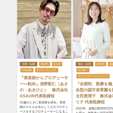
仕事・転職
#40代
#上京
独立・起業
#40代
#
#美容師
#ブランディング
#子育て
#クラウドファンディング
『美容師からプロデューサ
ーへ転向』浅野彰仁（あさ
『全国初、医療を備
の・あきひと） 株式会社
合型の認可保育園を
ASAUN代表取締役
太田恵理子 株式会
リテ 代表取締役
32歳のときに美容師を辞め、美容
師のスキルを生かして人のプロデュ
2022年、総額2億5000万
ースをするプロデューサーになるこ