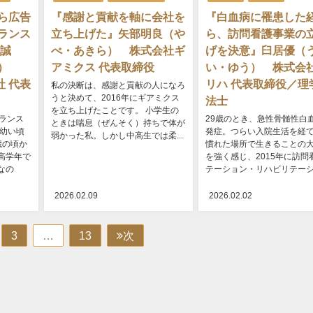
ら広告
『感謝と貢献を軸に会社を
『白血病に罹患した
ランス
立ち上げた』矢部明良（や
ら、訪問看護事業の
 誠
べ・あきら） 株式会社ギ
げを決意』臼居優（
と）
アミクス 代表取締役
い・ゆう） 株式会
会社 代表
リハ 代表取締役／理
私の決断は、感謝と貢献の人になろ
うと決めて、2016年にギアミクス
法士
を立ち上げたことです。 小学生の
ランス
29歳のとき、急性骨髄性白
ときは喘息（ぜんそく）持ちで体が
 幼い頃
発症。つらい入院生活を経
弱かった私。しかし中高生では柔...
歳の頃か
慣れた場所で生きることの
高学年で
を強く感じ、2015年に訪問
なの
テーション・リハビリテーショ
2026.02.09
2026.02.02
3
…
13
次