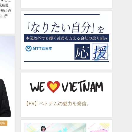
営するこ
成績優
習塾に通
部に所
【PR】ベトナムの魅力を発信。
#資格