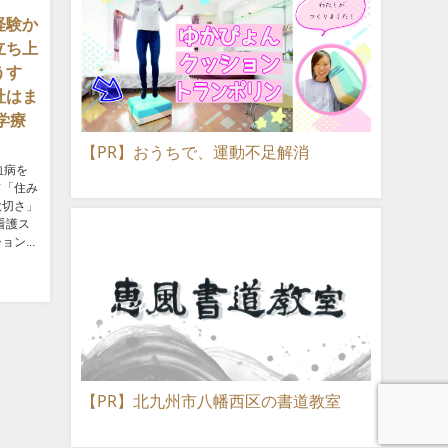
経験か
立ち上
うす
社はま
学療
【PR】おうちで、運動不足解消
血病を
て「住み
大切さ」
看護ス
ン...
【PR】北九州市八幡西区の書道教室