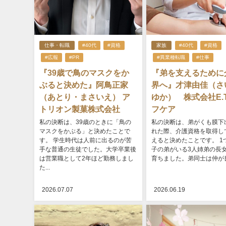
仕事・転職
#40代
#資格
家族
#40代
#資格
#広報
#PR
#異業種転職
#仕事
『39歳で鳥のマスクをか
『弟を支えるために
ぶると決めた』阿鳥正家
界へ』才津由佳（さ
（あとり・まさいえ） ア
ゆか） 株式会社E.
トリオン製菓株式会社
フケア
私の決断は、39歳のときに「鳥の
私の決断は、弟がくも膜下
マスクをかぶる」と決めたことで
れた際、介護資格を取得し
す。 学生時代は人前に出るのが苦
えると決めたことです。 1
手な普通の生徒でした。大学卒業後
子の弟がいる3人姉弟の長
は営業職として2年ほど勤務しまし
育ちました。弟同士は仲が良か
た...
2026.07.07
2026.06.19