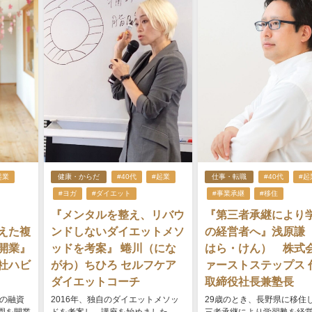
起業
健康・からだ
#40代
#起業
仕事・転職
#40代
#起
#ヨガ
#ダイエット
#事業承継
#移住
『メンタルを整え、リバウ
『第三者承継により
えた複
ンドしないダイエットメソ
の経営者へ』浅原謙
開業』
ッドを考案』 蜷川（にな
はら・けん） 株式
社ハビ
がわ）ちひろ セルフケア
ァーストステップス 
ダイエットコーチ
取締役社長兼塾長
円の融資
2016年、独自のダイエットメソッ
29歳のとき、長野県に移住