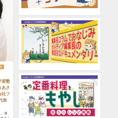
業
学習塾
（あさ
会社フ
代表
し、第