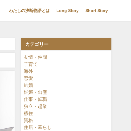
わたしの決断物語とは
Long Story
Short Story
カテゴリー
友情・仲間
子育て
海外
恋愛
結婚
妊娠・出産
仕事・転職
独立・起業
移住
資格
住居・暮らし