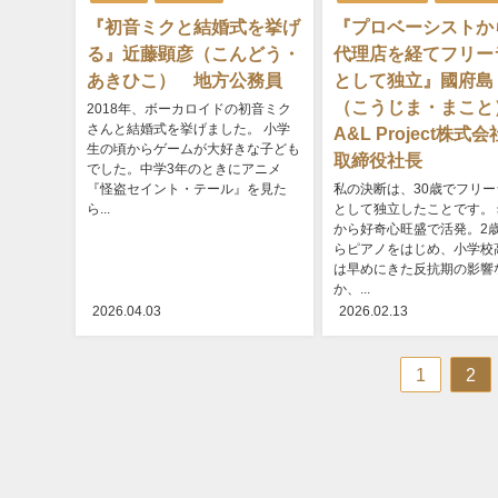
『初音ミクと結婚式を挙げ
『プロベーシストか
る』近藤顕彦（こんどう・
代理店を経てフリー
あきひこ） 地方公務員
として独立』國府島
（こうじま・まこ
2018年、ボーカロイドの初音ミク
さんと結婚式を挙げました。 小学
A&L Project株式
生の頃からゲームが大好きな子ども
取締役社長
でした。中学3年のときにアニメ
『怪盗セイント・テール』を見た
私の決断は、30歳でフリー
ら...
として独立したことです。
から好奇心旺盛で活発。2
らピアノをはじめ、小学校
は早めにきた反抗期の影響
か、...
2026.04.03
2026.02.13
1
2