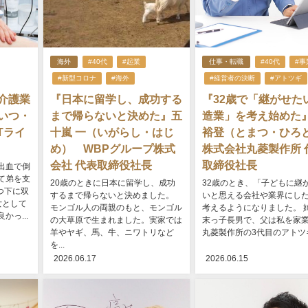
海外
#40代
#起業
仕事・転職
#40代
#事
#新型コロナ
#海外
#経営者の決断
#アトツギ
介護業
『日本に留学し、成功する
『32歳で「継がせた
いつ・
まで帰らないと決めた』五
造業」を考え始めた
Tライ
十嵐 一（いがらし・はじ
裕登（とまつ・ひ
め） WBPグループ株式
株式会社丸菱製作所 
会社 代表取締役社長
取締役社長
出血で倒
て弟を支
20歳のときに日本に留学し、成功
32歳のとき、「子どもに継
つ下に双
するまで帰らないと決めました。
いと思える会社や業界にし
女として
モンゴル人の両親のもと、モンゴル
考えるようになりました。 
っ...
の大草原で生まれました。実家では
末っ子長男で、父は私を家
羊やヤギ、馬、牛、ニワトリなど
丸菱製作所の3代目のアトツギと
を...
2026.06.17
2026.06.15