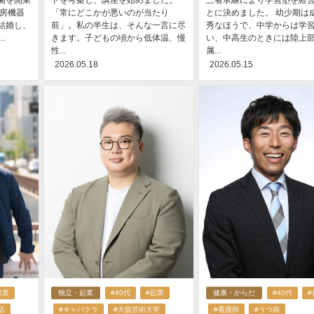
園を開業
ドを考案し、講座を始めました。
三者承継により学習塾を経
厨房機器
「常にどこかが悪いのが当たり
とに決めました。 幼少期は
結婚し、
前」。私の半生は、そんな一言に尽
秀なほうで、中学からは学
.
きます。子どもの頃から低体温、慢
い、中高生のときには陸上
性...
属...
2026.05.18
2026.05.15
起業
独立・起業
#40代
#起業
健康・からだ
#40代
店
#キャバクラ
#大阪芸術大学
#看護師
#うつ病