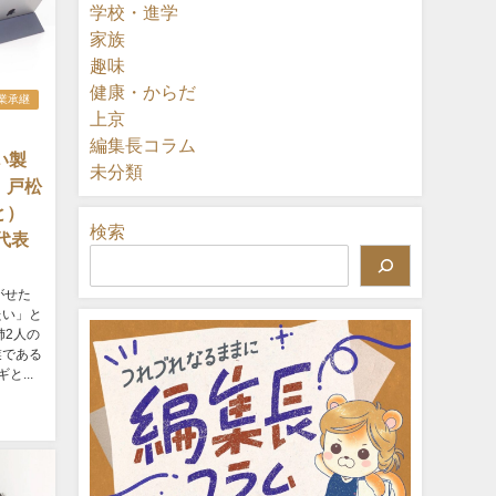
学校・進学
家族
趣味
健康・からだ
業承継
上京
編集長コラム
い製
未分類
』戸松
ろと）
検索
代表
がせた
たい」と
姉2人の
業である
...