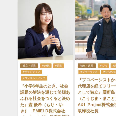
独立・起業
#30代
#起業
独立・起業
#40代
#
#ボランティア
#フリーランス
#広告代理
#コンサルティング
『プロベーシストか
『小学6年生のとき、社会
代理店を経てフリー
課題の解決を通じて笑顔あ
として独立』國府島
ふれる社会をつくると決め
（こうじま・まこ
た』森 優希（もり・ゆ
A&L Project株式
き） EMIELD株式会社
取締役社長