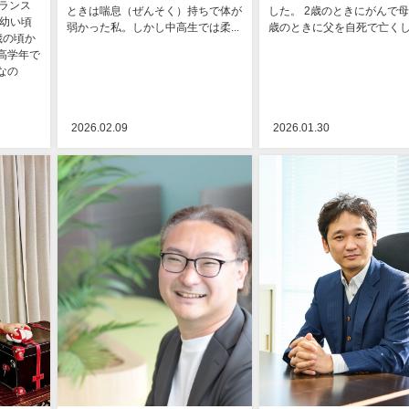
ランス
ときは喘息（ぜんそく）持ちで体が
した。 2歳のときにがんで母
 幼い頃
弱かった私。しかし中高生では柔...
歳のときに父を自死で亡くし.
歳の頃か
高学年で
なの
2026.02.09
2026.01.30