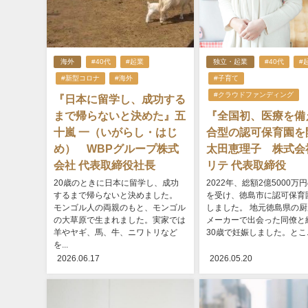
海外
#40代
#起業
独立・起業
#40代
#
#新型コロナ
#海外
#子育て
#クラウドファンディング
『日本に留学し、成功する
まで帰らないと決めた』五
『全国初、医療を備
十嵐 一（いがらし・はじ
合型の認可保育園を
め） WBPグループ株式
太田恵理子 株式会
会社 代表取締役社長
リテ 代表取締役
20歳のときに日本に留学し、成功
2022年、総額2億5000万
するまで帰らないと決めました。
を受け、徳島市に認可保育
モンゴル人の両親のもと、モンゴル
しました。 地元徳島県の
の大草原で生まれました。実家では
メーカーで出会った同僚と
羊やヤギ、馬、牛、ニワトリなど
30歳で妊娠しました。とこ..
を...
2026.06.17
2026.05.20