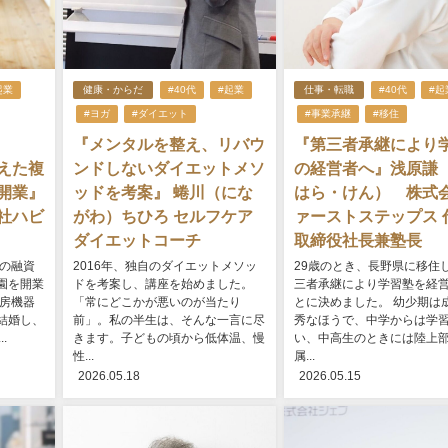
起業
健康・からだ
#40代
#起業
仕事・転職
#40代
#起
#ヨガ
#ダイエット
#事業承継
#移住
『メンタルを整え、リバウ
『第三者承継により
えた複
ンドしないダイエットメソ
の経営者へ』浅原謙
開業』
ッドを考案』 蜷川（にな
はら・けん） 株式
社ハビ
がわ）ちひろ セルフケア
ァーストステップス 
ダイエットコーチ
取締役社長兼塾長
円の融資
2016年、独自のダイエットメソッ
29歳のとき、長野県に移住
園を開業
ドを考案し、講座を始めました。
三者承継により学習塾を経
厨房機器
「常にどこかが悪いのが当たり
とに決めました。 幼少期は
結婚し、
前」。私の半生は、そんな一言に尽
秀なほうで、中学からは学
.
きます。子どもの頃から低体温、慢
い、中高生のときには陸上
性...
属...
2026.05.18
2026.05.15