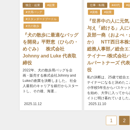
独立・起業
#起業
仕事・転職
#40代
#
#犬用バッグ
#資格
#副業
#スタンダードプードル
『世界中の人に元気
#犬の散歩
与え「続ける」人に
『犬の散歩に最適なバッグ
及部一堯（およべ・
を開発』平野恵（ひらの・
か） NTT西日本株
めぐみ） 株式会社
総務人事部／総合エ
Johnny and Luke 代表取
テイナー /株式会社
締役
ルパートナーズ 代
役
2022年、犬の散歩用バッグを企
画・販売する株式会社Johnny and
私の決断は、25歳で総合エ
Lukeの創業を決断しました。 社会
テイナーになると決めたこ
人最初のキャリアを銀行からスター
小学校5年生からバスケッ
トし、その後、海運...
を始め、大学に入ってから
イトに明け暮れていました。卒
2025.11.12
2025.11.10
1
2