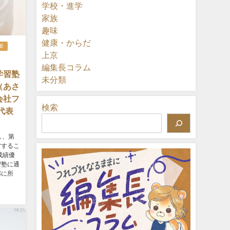
学校・進学
家族
趣味
健康・からだ
業
上京
編集長コラム
学習塾
未分類
（あさ
会社フ
検索
代表
し、第
営するこ
成績優
習塾に通
部に所