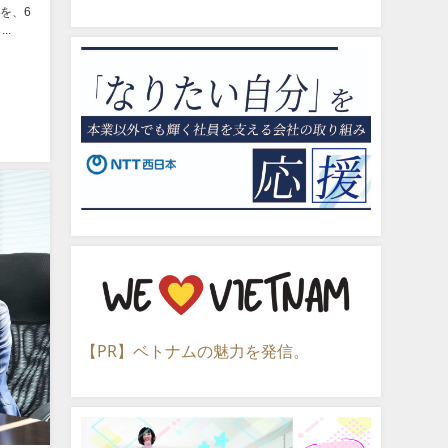
を、6
..
【PR】ベトナムの魅力を発信。