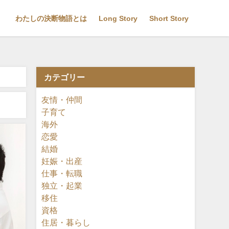
わたしの決断物語とは
Long Story
Short Story
カテゴリー
友情・仲間
子育て
海外
恋愛
結婚
妊娠・出産
仕事・転職
独立・起業
移住
資格
住居・暮らし