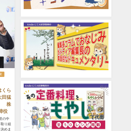
業
はくら
太田猛
） 株
締役
後世の中
う取り組
を決めま