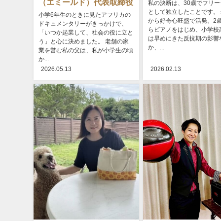
（エミールド）代表取締役
私の決断は、30歳でフリー
として独立したことです。
小学6年生のときに見たアフリカの
から好奇心旺盛で活発。2
ドキュメンタリーがきっかけで、
らピアノをはじめ、小学校
「いつか起業して、社会の役に立と
は早めにきた反抗期の影響
う」と心に決めました。 老舗の家
か、...
業を営む私の父は、私が小学生の頃
か...
2026.05.13
2026.02.13