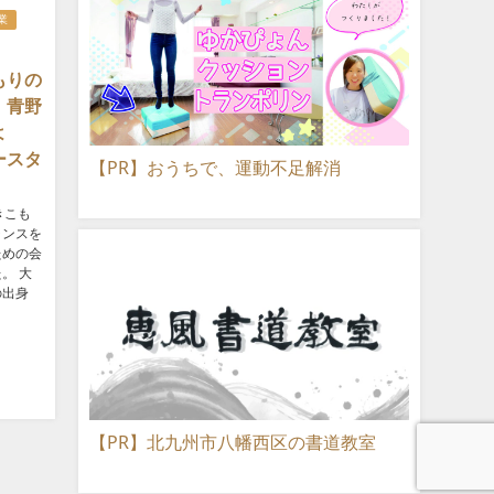
業
もりの
』青野
よ
ースタ
【PR】おうちで、運動不足解消
きこも
ャンスを
ための会
。 大
の出身
【PR】北九州市八幡西区の書道教室