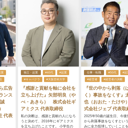
起業
独立・起業
#40代
#起業
仕事・転職
#50代
#起
店
#キャバクラ
#大阪芸術大学
#経営者
#経営者の決断
ら広告
『感謝と貢献を軸に会社を
『世の中から剥落（
ランス
立ち上げた』矢部明良（や
く）事故をなくす』
 誠
べ・あきら） 株式会社ギ
也（おおた・たけや
と）
アミクス 代表取締役
式会社ジェブ 代表取
会社 代表
私の決断は、感謝と貢献の人になろ
2025年50歳の誕生日、今
うと決めて、2016年にギアミクス
から剥落事故をなくすとい
を立ち上げたことです。 小学生の
みに全力投球していくこと