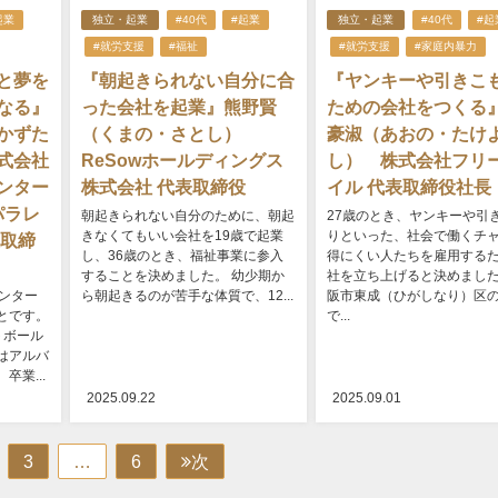
起業
独立・起業
#40代
#起業
独立・起業
#40代
#起
#就労支援
#福祉
#就労支援
#家庭内暴力
と夢を
『朝起きられない自分に合
『ヤンキーや引きこ
なる』
った会社を起業』熊野賢
ための会社をつくる
かずた
（くまの・さとし）
豪淑（あおの・たけ
式会社
ReSowホールディングス
し） 株式会社フリ
ンター
株式会社 代表取締役
イル 代表取締役社長
パラレ
朝起きられない自分のために、朝起
27歳のとき、ヤンキーや引
きなくてもいい会社を19歳で起業
りといった、社会で働くチ
表取締
し、36歳のとき、福祉事業に参入
得にくい人たちを雇用する
することを決めました。 幼少期か
社を立ち上げると決めました
ンター
ら朝起きるのが苦手な体質で、12...
阪市東成（ひがしなり）区
とです。
で...
トボール
はアルバ
業...
2025.09.22
2025.09.01
3
…
6
次