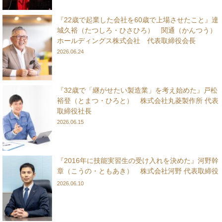
『22歳で起業した会社を60歳で上場させたこと』達
城久裕（たつしろ・ひさひろ） 関通（かんつう）
ホールディングス株式会社 代表取締役会長
2026.06.24
『32歳で「継がせたい製造業」を考え始めた』戸松
裕登（とまつ・ひろと） 株式会社丸菱製作所 代表
取締役社長
2026.06.15
『2016年に技能実習生の受け入れを決めた』河野幹
章（こうの・ともあき） 株式会社河野 代表取締役
2026.06.10