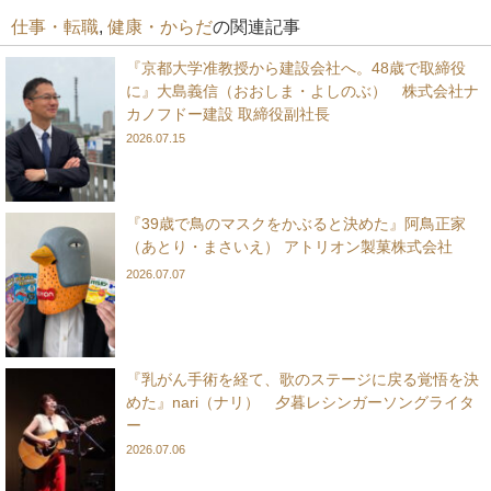
仕事・転職
,
健康・からだ
の関連記事
『京都大学准教授から建設会社へ。48歳で取締役
に』大島義信（おおしま・よしのぶ） 株式会社ナ
カノフドー建設 取締役副社長
2026.07.15
『39歳で鳥のマスクをかぶると決めた』阿鳥正家
（あとり・まさいえ） アトリオン製菓株式会社
2026.07.07
『乳がん手術を経て、歌のステージに戻る覚悟を決
めた』nari（ナリ） 夕暮レシンガーソングライタ
ー
2026.07.06