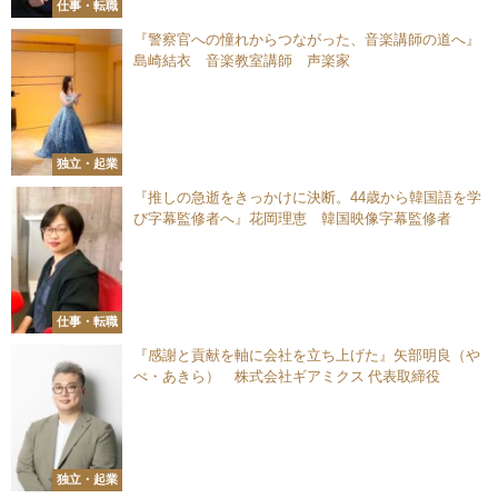
仕事・転職
『警察官への憧れからつながった、音楽講師の道へ』
島崎結衣 音楽教室講師 声楽家
独立・起業
『推しの急逝をきっかけに決断。44歳から韓国語を学
び字幕監修者へ』花岡理恵 韓国映像字幕監修者
仕事・転職
『感謝と貢献を軸に会社を立ち上げた』矢部明良（や
べ・あきら） 株式会社ギアミクス 代表取締役
独立・起業