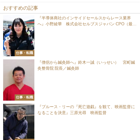
おすすめの記事
『半導体商社のインサイドセールスからレース業界
へ』小野綾華 株式会社セルブスジャパン CPO（最高
広報責任者）
仕事・転職
『僧侶から鍼灸師へ』鈴木一誠（いっせい） 宮町鍼
灸整骨院 院長／鍼灸師
仕事・転職
『ブルース・リーの『死亡遊戯』を観て、映画監督に
なることを決意』三原光尋 映画監督