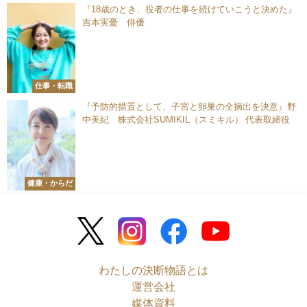
『18歳のとき、役者の仕事を続けていこうと決めた』
吉本実憂 俳優
仕事・転職
『予防的措置として、子宮と卵巣の全摘出を決意』野
中美紀 株式会社SUMIKIL（スミキル） 代表取締役
健康・からだ
わたしの決断物語とは
運営会社
媒体資料