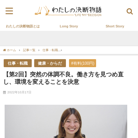
わたしの決断物語とは
Long Story
Short Story
ホーム
記事一覧
仕事・転職
【第2回】突然の体調不良。働き方を見つめ直し、
仕事・転職
健康・からだ
#有料(100円)
【第2回】突然の体調不良。働き方を見つめ直
し、環境を変えることを決意
2022年10月17日