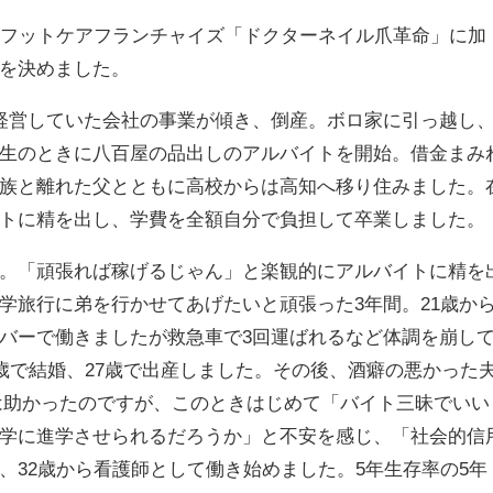
てフットケアフランチャイズ「ドクターネイル爪革命」に加
を決めました。
経営していた会社の事業が傾き、倒産。ボロ家に引っ越し
生のときに八百屋の品出しのアルバイトを開始。借金まみ
族と離れた父とともに高校からは高知へ移り住みました。
トに精を出し、学費を全額自分で負担して卒業しました。
。「頑張れば稼げるじゃん」と楽観的にアルバイトに精を
学旅行に弟を行かせてあげたいと頑張った3年間。21歳か
バーで働きましたが救急車で3回運ばれるなど体調を崩し
歳で結婚、27歳で出産しました。その後、酒癖の悪かった
は助かったのですが、このときはじめて「バイト三昧でいい
学に進学させられるだろうか」と不安を感じ、「社会的信
、32歳から看護師として働き始めました。5年生存率の5年