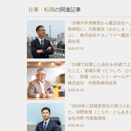
仕事・転職
の関連記事
『京都大学准教授から建設会社へ。
取締役に』大島義信（おおしま・
ぶ） 株式会社ナカノフドー建設 
副社長
2026.07.15
『22歳で起業した会社を60歳で
たこと』達城久裕（たつしろ・ひ
ろ） 関通（かんつう）ホールデ
株式会社 代表取締役会長
2026.06.24
『2016年に技能実習生の受け入
た』河野幹章（こうの・ともあき
会社河野 代表取締役
2026.06.10