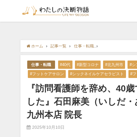
ホーム
記事一覧
仕事・転職
『訪問看護師を辞め
仕事・転職
#40代
#新型コロナ
#北九州市
#
#フットケアサロン
#シックネイルケアセラピスト
#
『訪問看護師を辞め、40
した』石田麻美（いしだ
九州本店 院長
2025年10月10日