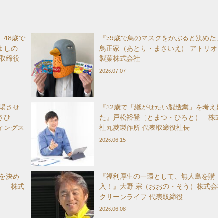
48歳で
『39歳で鳥のマスクをかぶると決めた
よしの
鳥正家（あとり・まさいえ） アトリオ
取締役
製菓株式会社
2026.07.07
上場させ
『32歳で「継がせたい製造業」を考え
さひ
た』戸松裕登（とまつ・ひろと） 株
ィングス
社丸菱製作所 代表取締役社長
2026.06.15
れを決め
『福利厚生の一環として、無人島を購
） 株式
入！』大野 宗（おおの・そう）株式会
クリーンライフ 代表取締役
2026.06.08