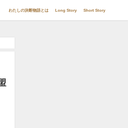
わたしの決断物語とは
Long Story
Short Story
） ドクターネイル爪革命 九州本店 院長
盟
命