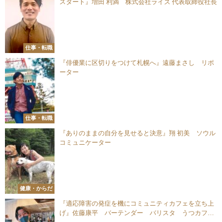
スタート』増田 利満 株式会社ライズ 代表取締役社長
仕事・転職
『俳優業に区切りをつけて札幌へ』遠藤まさし リポ
ーター
仕事・転職
『ありのままの自分を見せると決意』翔 初美 ソウル
コミュニケーター
健康・からだ
『適応障害の発症を機にコミュニティカフェを立ち上
げ』佐藤康平 バーテンダー バリスタ うつカフェ