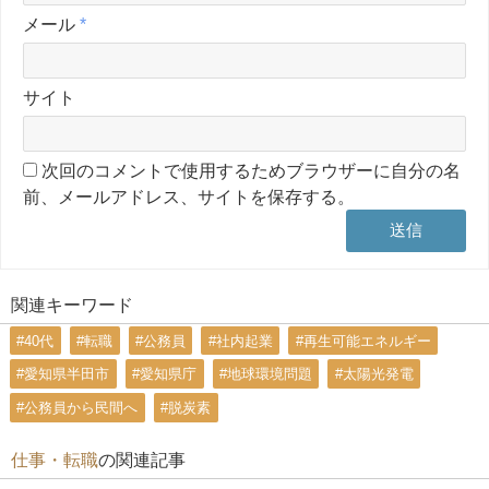
メール
*
サイト
次回のコメントで使用するためブラウザーに自分の名
前、メールアドレス、サイトを保存する。
関連キーワード
#40代
#転職
#公務員
#社内起業
#再生可能エネルギー
#愛知県半田市
#愛知県庁
#地球環境問題
#太陽光発電
#公務員から民間へ
#脱炭素
仕事・転職
の関連記事