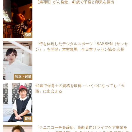
【第3回】がん発覚、41歳で子宮と卵巣を摘出
恋愛
『侍を体現したデジタルスポーツ「SASSEN（サッセ
ン）」を開発』本村隆馬 全日本サッセン協会 会長
独立・起業
64歳で保育士の資格を取得 ～いくつになっても「天
職」に出会える
資格
『テニスコーチを辞め、高齢者向けライフケア事業を