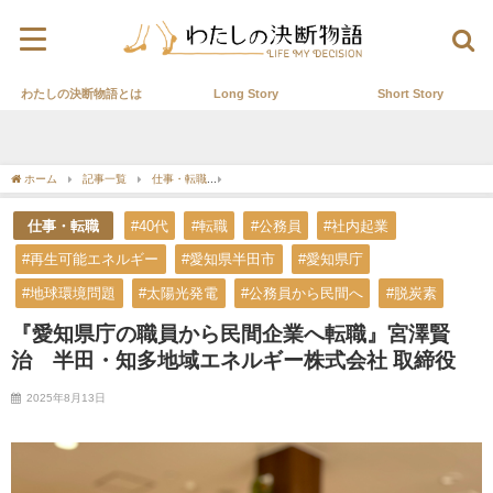
わたしの決断物語とは
Long Story
Short Story
ホーム
記事一覧
仕事・転職
『愛知県庁の職員から民間企業へ転職』宮澤賢治 半
仕事・転職
#40代
#転職
#公務員
#社内起業
#再生可能エネルギー
#愛知県半田市
#愛知県庁
#地球環境問題
#太陽光発電
#公務員から民間へ
#脱炭素
『愛知県庁の職員から民間企業へ転職』宮澤賢
治 半田・知多地域エネルギー株式会社 取締役
2025年8月13日