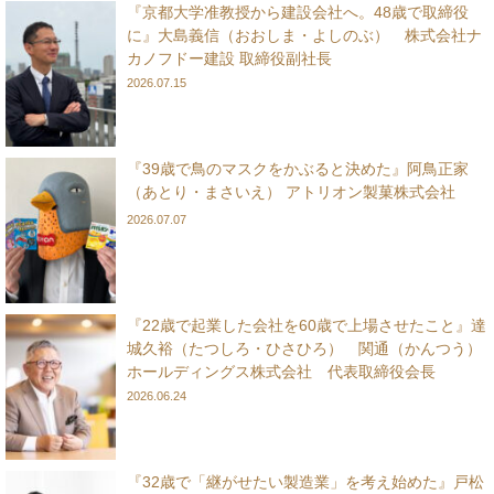
『京都大学准教授から建設会社へ。48歳で取締役
に』大島義信（おおしま・よしのぶ） 株式会社ナ
カノフドー建設 取締役副社長
2026.07.15
『39歳で鳥のマスクをかぶると決めた』阿鳥正家
（あとり・まさいえ） アトリオン製菓株式会社
2026.07.07
『22歳で起業した会社を60歳で上場させたこと』達
城久裕（たつしろ・ひさひろ） 関通（かんつう）
ホールディングス株式会社 代表取締役会長
2026.06.24
『32歳で「継がせたい製造業」を考え始めた』戸松