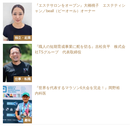
『エステサロンをオープン』大橋桃子 エステティシ
ャン／beall（ビーオール）オーナー
独立・起業
『職人の短期育成事業に舵を切る』吉松良平 株式会
社TSグループ 代表取締役
仕事・転職
『世界を代表するマラソン6大会を完走！』岡野裕
内科医
趣味