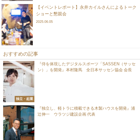
【イベントレポート】永井カイルさんによるトーク
ショーと懇親会
2025.06.05
おすすめの記事
『侍を体現したデジタルスポーツ「SASSEN（サッセ
ン）」を開発』本村隆馬 全日本サッセン協会 会長
独立・起業
『独立し、軽トラに積載できる⽊製ハウスを開発』浦
辻伸一 ウラツジ建設企画 代表