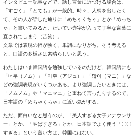
インタビュー記事などで、話し言葉に近づける場合は、
「すごく」「とても」が一般的。時々、人柄を出したく
て、その人が話した通りに「めちゃくちゃ」とか「めっち
ゃ」と書いてみると、たいてい赤字が入って丁寧な言葉に
直されてしまう（苦笑）。
文章では表現の幅が狭く、単調になりがち。そう考える
と、口語の多様さは素晴らしいと思う。
わたしはいま韓国語を勉強しているのだけど、韓国語にも
「너무（ノム）」「아주（アジュ）」「많이（マニ）」な
どの強調表現がいくつかある。より強調したいときには、
「ノムノム」や「マニマニ」と重ねて言ったりするので、
日本語の「めちゃくちゃ」に近い気がする。
ただ、面白いなと思うのが、「美人すぎる女子アナウンサ
ー」とか、「やばすぎる」とか、日本語でよく使う「〇〇
すぎる」という言い方は、韓国にはない。