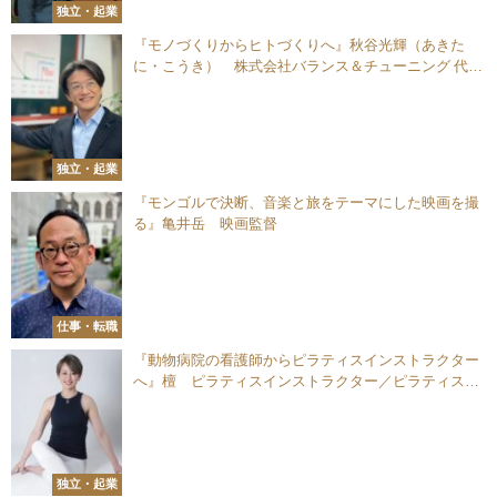
独立・起業
『モノづくりからヒトづくりへ』秋谷光輝（あきた
に・こうき） 株式会社バランス＆チューニング 代表
取締役
独立・起業
『モンゴルで決断、音楽と旅をテーマにした映画を撮
る』亀井岳 映画監督
仕事・転職
『動物病院の看護師からピラティスインストラクター
へ』檀 ピラティスインストラクター／ピラティスス
タジオオーナー
独立・起業