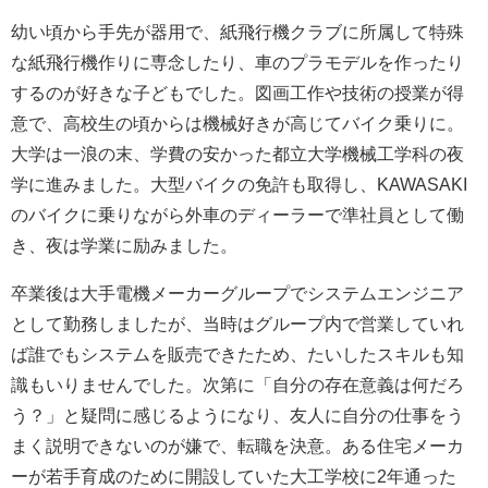
幼い頃から手先が器用で、紙飛行機クラブに所属して特殊
な紙飛行機作りに専念したり、車のプラモデルを作ったり
するのが好きな子どもでした。図画工作や技術の授業が得
意で、高校生の頃からは機械好きが高じてバイク乗りに。
大学は一浪の末、学費の安かった都立大学機械工学科の夜
学に進みました。大型バイクの免許も取得し、KAWASAKI
のバイクに乗りながら外車のディーラーで準社員として働
き、夜は学業に励みました。
卒業後は大手電機メーカーグループでシステムエンジニア
として勤務しましたが、当時はグループ内で営業していれ
ば誰でもシステムを販売できたため、たいしたスキルも知
識もいりませんでした。次第に「自分の存在意義は何だろ
う？」と疑問に感じるようになり、友人に自分の仕事をう
まく説明できないのが嫌で、転職を決意。ある住宅メーカ
ーが若手育成のために開設していた大工学校に2年通った