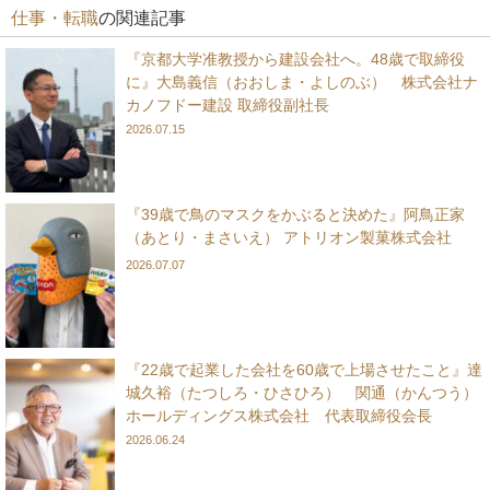
仕事・転職
の関連記事
『京都大学准教授から建設会社へ。48歳で取締役
に』大島義信（おおしま・よしのぶ） 株式会社ナ
カノフドー建設 取締役副社長
2026.07.15
『39歳で鳥のマスクをかぶると決めた』阿鳥正家
（あとり・まさいえ） アトリオン製菓株式会社
2026.07.07
『22歳で起業した会社を60歳で上場させたこと』達
城久裕（たつしろ・ひさひろ） 関通（かんつう）
ホールディングス株式会社 代表取締役会長
2026.06.24