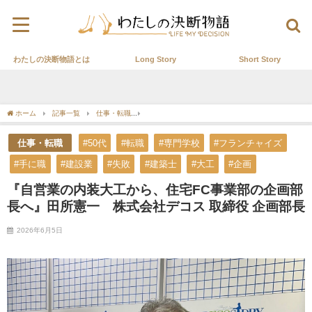
わたしの決断物語とは
Long Story
Short Story
ホーム
記事一覧
仕事・転職
『自営業の内装大工から、住宅FC事業部の企画部長
仕事・転職
#50代
#転職
#専門学校
#フランチャイズ
#手に職
#建設業
#失敗
#建築士
#大工
#企画
『自営業の内装大工から、住宅FC事業部の企画部
長へ』田所憲一 株式会社デコス 取締役 企画部長
2026年6月5日