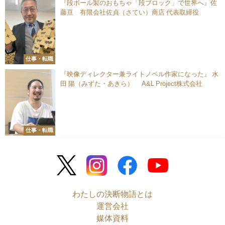
『段ボール製のおもちゃ「段ブロック」で世界へ』佐
藤亘 有限会社佐貞（さてい）商店 代表取締役
仕事・転職
『映像ディレクター兼ライトノベル作家になった』 水
田 陽（みずた・あきら） A&L Project株式会社
仕事・転職
わたしの決断物語とは
運営会社
媒体資料