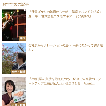
おすすめの記事
『仕事ばかりの毎日から一転、48歳でバンドを結成』
森 一申 株式会社コスモマキアー 代表取締役
趣味
会社員からナレーションの道へ ～夢に向かって突き進
む力
仕事・転職
『3億円弱の負債を抱えたのち、55歳で未経験のスタ
ートアップに飛び込んだ』信定ひとみ Agent
Connect株式会社 PMO
仕事・転職