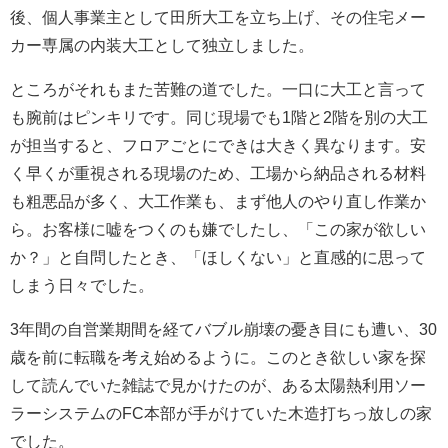
後、個人事業主として田所大工を立ち上げ、その住宅メー
カー専属の内装大工として独立しました。
ところがそれもまた苦難の道でした。一口に大工と言って
も腕前はピンキリです。同じ現場でも1階と2階を別の大工
が担当すると、フロアごとにできは大きく異なります。安
く早くが重視される現場のため、工場から納品される材料
も粗悪品が多く、大工作業も、まず他人のやり直し作業か
ら。お客様に嘘をつくのも嫌でしたし、「この家が欲しい
か？」と自問したとき、「ほしくない」と直感的に思って
しまう日々でした。
3年間の自営業期間を経てバブル崩壊の憂き目にも遭い、30
歳を前に転職を考え始めるように。このとき欲しい家を探
して読んでいた雑誌で見かけたのが、ある太陽熱利用ソー
ラーシステムのFC本部が手がけていた木造打ちっ放しの家
でした。