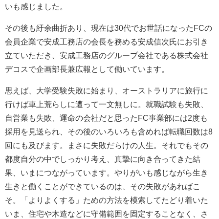
いも感じました。
その後も紆余曲折あり、現在は30代でお世話になったFCの
会員企業で安成工務店の会長を務める安成信次氏にお引き
立ていただき、安成工務店のグループ会社である株式会社
デコスで企画部長兼広報として働いています。
思えば、大学受験失敗に始まり、オーストラリアに旅行に
行けば車上荒らしに遭って一文無しに。就職試験も失敗、
自営業も失敗、運命の会社だと思ったFC事業部には2度も
採用を見送られ、その後のいろいろも含めれば転職回数は8
回にも及びます。まさに失敗だらけの人生。それでもその
都度自分の中でしっかり考え、真摯に向き合ってきた結
果、いまにつながっています。やりがいも感じながら生き
生きと働くことができているのは、その失敗があればこ
そ。「よりよくする」ための方法を模索してたどり着いた
いま、住宅や木造などに守備範囲を固定することなく、さ