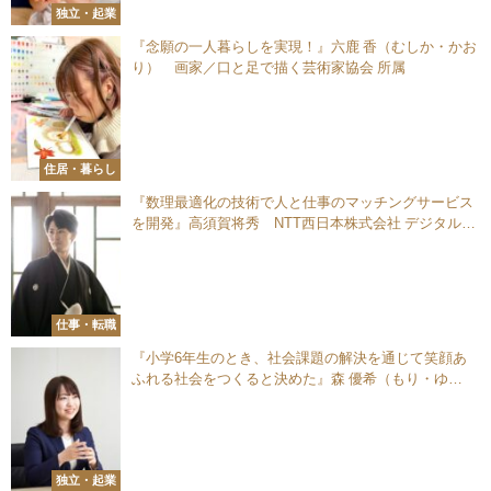
独立・起業
『念願の一人暮らしを実現！』六鹿 香（むしか・かお
り） 画家／口と足で描く芸術家協会 所属
住居・暮らし
『数理最適化の技術で人と仕事のマッチングサービス
を開発』高須賀将秀 NTT西日本株式会社 デジタル革
新本部 デジタル改革推進部
仕事・転職
『小学6年生のとき、社会課題の解決を通じて笑顔あ
ふれる社会をつくると決めた』森 優希（もり・ゆ
き） EMIELD株式会社（エミールド）代表取締役
独立・起業