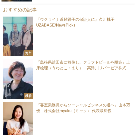
おすすめの記事
『ウクライナ避難親子の保証人に』久川桃子
UZABASE/NewsPicks
海外
『島根県益田市に移住し、クラフトビールを醸造』上
床絵理（うわとこ・えり） 高津川リバービア株式会
社 代表取締役
移住
『客室乗務員からソーシャルビジネスの道へ』山本万
優 株式会社myaku（ミャク） 代表取締役