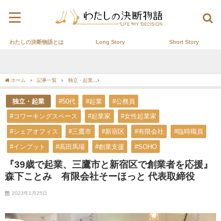
わたしの決断物語とは
Long Story
Short Story
ホーム
記事一覧
独立・起業
『39歳で起業、三鷹市と新宿区で創業者を応援』森
独立・起業
#50代
#起業
#公務員
#コワーキングスペース
#起業家
#女性起業家
#シェアオフィス
#三鷹市
#新宿区
#有限会社
#臨時職員
#インプット
#高田馬場
#創業支援
#SOHO
『39歳で起業、三鷹市と新宿区で創業者を応援』
森下ことみ 有限会社そーほっと 代表取締役
2023年1月25日