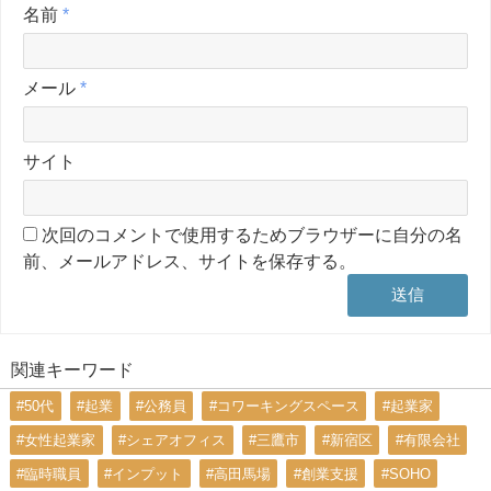
名前
*
メール
*
サイト
次回のコメントで使用するためブラウザーに自分の名
前、メールアドレス、サイトを保存する。
関連キーワード
#50代
#起業
#公務員
#コワーキングスペース
#起業家
#女性起業家
#シェアオフィス
#三鷹市
#新宿区
#有限会社
#臨時職員
#インプット
#高田馬場
#創業支援
#SOHO