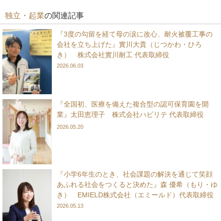
独立・起業
の関連記事
『3度の勾留を経て母の涙に改心、耐火被覆工事の
会社を立ち上げた』實川大貴（じつかわ・ひろ
き） 株式会社實川耐工 代表取締役
2026.06.03
『全国初、医療を備えた複合型の認可保育園を開
業』太田恵理子 株式会社ハビリテ 代表取締役
2026.05.20
『小学6年生のとき、社会課題の解決を通じて笑顔
あふれる社会をつくると決めた』森 優希（もり・ゆ
き） EMIELD株式会社（エミールド）代表取締役
2026.05.13