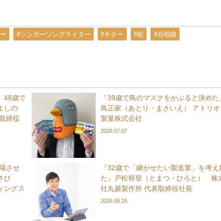
ュー
#シンガーソングライター
#ギター
#歌
#合唱曲
48歳で
『39歳で鳥のマスクをかぶると決めた
よしの
鳥正家（あとり・まさいえ） アトリオ
取締役
製菓株式会社
2026.07.07
上場させ
『32歳で「継がせたい製造業」を考え
さひ
た』戸松裕登（とまつ・ひろと） 株
ィングス
社丸菱製作所 代表取締役社長
2026.06.15