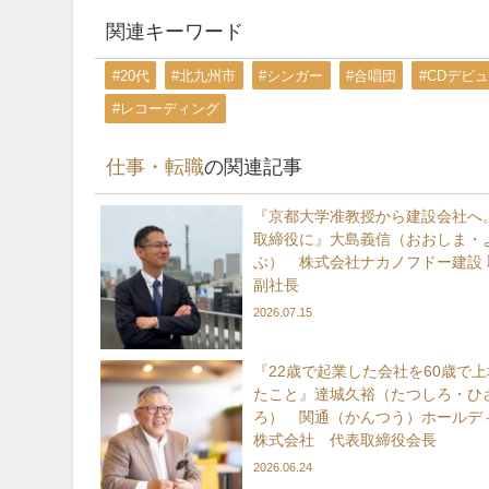
関連キーワード
#20代
#北九州市
#シンガー
#合唱団
#CDデビ
#レコーディング
仕事・転職
の関連記事
『京都大学准教授から建設会社へ。
取締役に』大島義信（おおしま・
ぶ） 株式会社ナカノフドー建設 
副社長
2026.07.15
『22歳で起業した会社を60歳で
たこと』達城久裕（たつしろ・ひ
ろ） 関通（かんつう）ホールデ
株式会社 代表取締役会長
2026.06.24