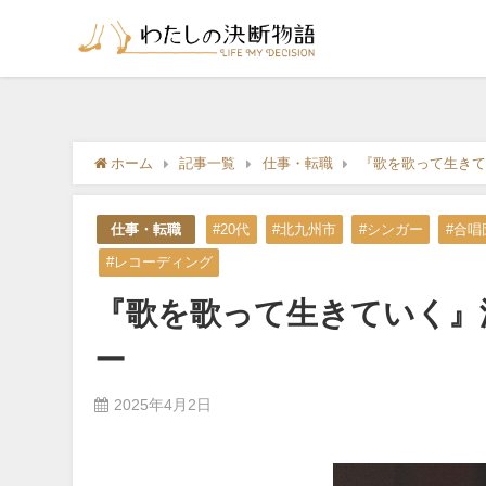
ホーム
記事一覧
仕事・転職
『歌を歌って生きて
仕事・転職
#20代
#北九州市
#シンガー
#合唱
#レコーディング
『歌を歌って生きていく』
ー
2025年4月2日