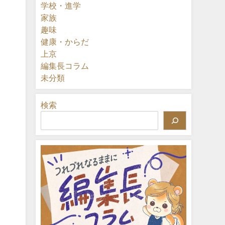
学校・進学
家族
趣味
健康・からだ
上京
編集長コラム
未分類
検索