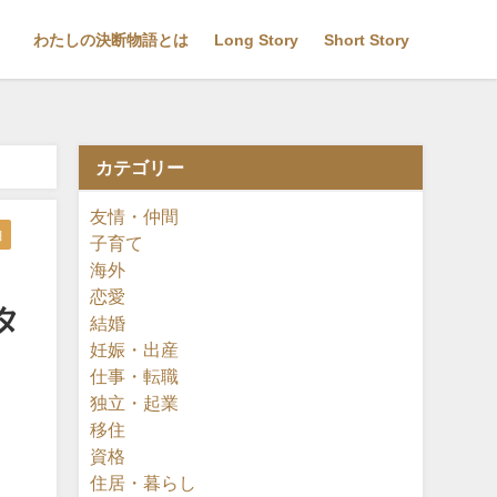
わたしの決断物語とは
Long Story
Short Story
カテゴリー
友情・仲間
曲
子育て
海外
恋愛
タ
結婚
妊娠・出産
仕事・転職
独立・起業
移住
資格
住居・暮らし