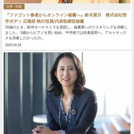
仕事・転職
『ファゴット奏者からオンライン秘書へ』鈴木菜月 株式会社理
学ボディ 広報部 執行役員/代表取締役秘書
35歳のとき、欧州オーケストラを退団し、秘書業へのリスキリングを決断し
ました。 3歳からピアノを習い始め、中学校では吹奏楽部へ。アルトサック
スを演奏したかったの...
2025.04.28