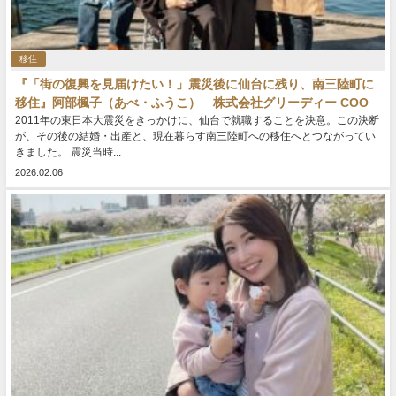
移住
『「街の復興を見届けたい！」震災後に仙台に残り、南三陸町に
移住』阿部楓子（あべ・ふうこ） 株式会社グリーディー COO
2011年の東日本大震災をきっかけに、仙台で就職することを決意。この決断
が、その後の結婚・出産と、現在暮らす南三陸町への移住へとつながってい
きました。 震災当時...
2026.02.06