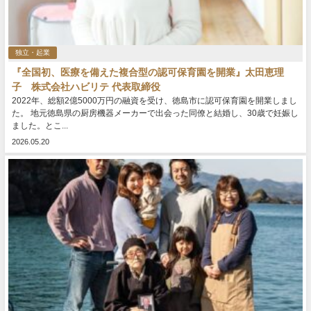
独立・起業
『全国初、医療を備えた複合型の認可保育園を開業』太田恵理
子 株式会社ハビリテ 代表取締役
2022年、総額2億5000万円の融資を受け、徳島市に認可保育園を開業しまし
た。 地元徳島県の厨房機器メーカーで出会った同僚と結婚し、30歳で妊娠し
ました。とこ...
2026.05.20