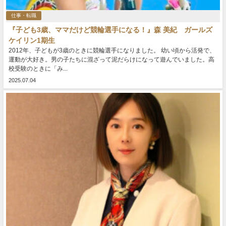
仕事・転職
『子ども3歳、ママだけど競輪選手になる！』森 美紀 ガールズ
ケイリン1期生
2012年、子どもが3歳のときに競輪選手になりました。 幼い頃から活発で、
運動が大好き。男の子たちに混ざって泥だらけになって遊んでいました。高
校受験のときに「み...
2025.07.04