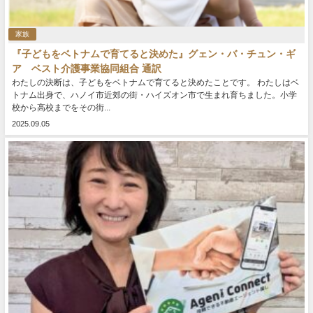
家族
『子どもをベトナムで育てると決めた』グェン・バ・チュン・ギ
ア ベスト介護事業協同組合 通訳
わたしの決断は、子どもをベトナムで育てると決めたことです。 わたしはベ
トナム出身で、ハノイ市近郊の街・ハイズオン市で生まれ育ちました。小学
校から高校までをその街...
2025.09.05