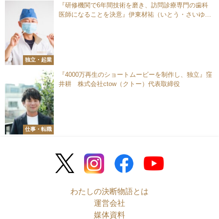
『研修機関で6年間技術を磨き、訪問診療専門の歯科
医師になることを決意』伊東材祐（いとう・さいゆ
う） 訪問歯科医師
独立・起業
『4000万再生のショートムービーを制作し、独立』窪
井耕 株式会社ctow（クトー）代表取締役
仕事・転職
わたしの決断物語とは
運営会社
媒体資料