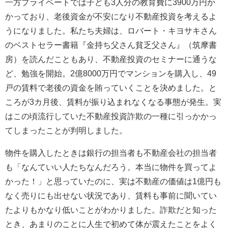
一方プライベートでは子ども3人分の教育費に3900万円か
かっており、老後資金が不安になり不動産投資を考えるよ
うになりました。私たち夫婦は、ロバート・キヨサキさん
のベストセラー書籍『金持ち父さん貧乏父さん』（筑摩書
房）を読んだこともあり、不動産投資のセミナーに通うな
ど、勉強を開始。2億8000万円でマンションを購入し、49
戸の賃料で老後の資金を賄っていくことを決めました。と
ころが3カ月後、賃料が振り込まれなくなる事態が発生。実
はこの頃流行していた不動産投資詐欺の一種に引っかかっ
てしまったことが判明しました。
物件を購入したときは銀行の担当者も不動産会社の担当者
も「なんていい人たちなんだろう。本当に物件を買ってよ
かった！」と思っていたのに、実は不動産の価値は1億円も
なく売りにも出せない状況であり、賃料も事前に聞いてい
たよりもかなり低いことがわかりました。詐欺だと知った
とき、あまりのことに人生で初めて体が震えたことをよく