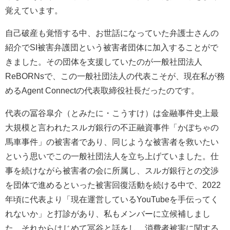
覚えています。
自己破産も覚悟する中、お世話になっていた弁護士さんの
紹介でSI被害弁護団という被害者団体に加入することがで
きました。その団体を支援していたのが一般社団法人
ReBORNsで、この一般社団法人の代表こそが、現在私が務
めるAgent Connectの代表取締役社長だったのです。
代表の冨谷皐介（とみたに・こうすけ）は金融事件史上最
大規模と言われたスルガ銀行の不正融資事件「かぼちゃの
馬車事件」の被害者であり、同じような被害者を救いたい
という思いでこの一般社団法人を立ち上げていました。仕
事を続けながら被害者の会に所属し、スルガ銀行との交渉
を団体で進めるといった被害回復活動を続ける中で、2022
年頃に代表より「現在運営しているYouTubeを手伝ってく
れないか」と打診があり、私もメンバーに立候補しまし
た。それからはじめて冨谷と話をし、消費者被害に関する