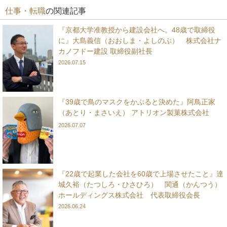
仕事・転職
の関連記事
『京都大学准教授から建設会社へ。48歳で取締役
に』大島義信（おおしま・よしのぶ） 株式会社ナ
カノフドー建設 取締役副社長
2026.07.15
『39歳で鳥のマスクをかぶると決めた』阿鳥正家
（あとり・まさいえ） アトリオン製菓株式会社
2026.07.07
『22歳で起業した会社を60歳で上場させたこと』達
城久裕（たつしろ・ひさひろ） 関通（かんつう）
ホールディングス株式会社 代表取締役会長
2026.06.24