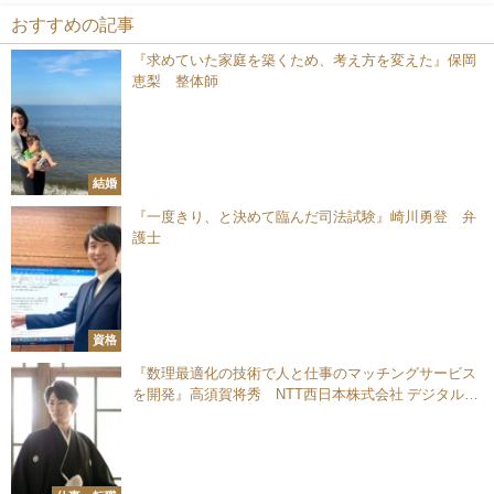
おすすめの記事
『求めていた家庭を築くため、考え方を変えた』保岡
恵梨 整体師
結婚
『一度きり、と決めて臨んだ司法試験』崎川勇登 弁
護士
資格
『数理最適化の技術で人と仕事のマッチングサービス
を開発』高須賀将秀 NTT西日本株式会社 デジタル革
新本部 デジタル改革推進部