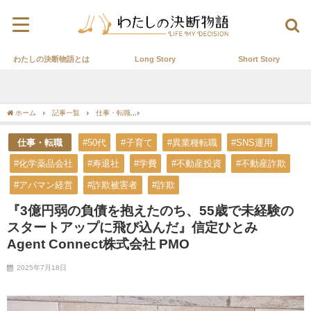
わたしの決断物語とは
Long Story
Short Story
ホーム
記事一覧
仕事・転職
『3億円弱の負債を抱えたのち、55歳で未経験のスタート
仕事・転職
#50代
#子育て
#異業種転職
#SNS運用
#化学薬品会社
#寿退社
#学費
#不動産投資
#不動産詐欺
#アパマン経営
#詐欺被害者
#詐欺
『3億円弱の負債を抱えたのち、55歳で未経験の
スタートアップに飛び込んだ』信定ひとみ
Agent Connect株式会社 PMO
2025年7月18日