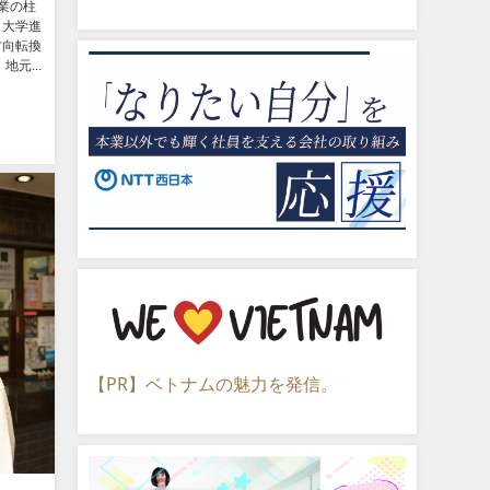
業の柱
と大学進
方向転換
元...
【PR】ベトナムの魅力を発信。