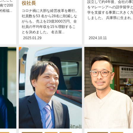
したこと
設立して約4年後、会社の事
役社長
南で200
をマレーシアへの語学留学
福...
コロナ禍に大胆な経営改革を断行。
学を支援する事業に大きく
社員数を53 名から28名に削減しな
しました。 兵庫県に生まれ、地
がらも、売上を23億3000万円、全
社員の平均年収を15％増額するこ
とを決めました。 名古屋...
2025.01.29
2024.10.11