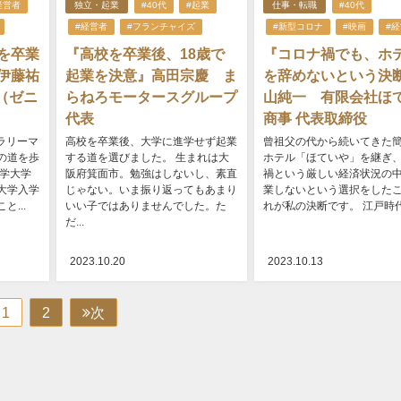
経営者
独立・起業
#40代
#起業
仕事・転職
#40代
#経営者
#フランチャイズ
#新型コロナ
#映画
#
を卒業
『高校を卒業後、18歳で
『コロナ禍でも、ホ
伊藤祐
起業を決意』高田宗慶 ま
を辞めないという決
m（ゼニ
らねろモータースグループ
山純一 有限会社ほ
代表
商事 代表取締役
サラリーマ
高校を卒業後、大学に進学せず起業
曾祖父の代から続いてきた
の道を歩
する道を選びました。 生まれは大
ホテル「ほていや」を継ぎ
大学大学
阪府箕面市。勉強はしないし、素直
禍という厳しい経済状況の
大学入学
じゃない。いま振り返ってもあまり
業しないという選択をした
...
いい子ではありませんでした。た
れが私の決断です。 江戸時代に
だ...
2023.10.20
2023.10.13
1
2
次