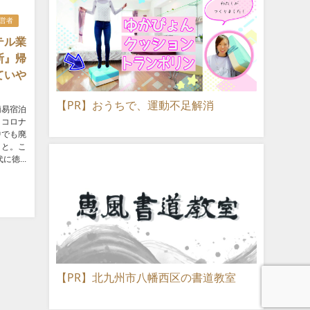
経営者
テル業
断』帰
ていや
【PR】おうちで、運動不足解消
簡易宿泊
、コロナ
中でも廃
こと。こ
徳...
【PR】北九州市八幡西区の書道教室