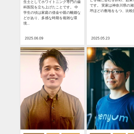
とを機に会社を辞め、起業
生士としてホワイトニング専門の歯
です。 実家は神奈川県の湘
科医院を立ち上げたことです。 中
坪ほどの敷地をもつ、比較的裕
学生の頃は家庭の借金や親の離婚な
どがあり、多感な時期を複雑な環
境...
2025.06.09
2025.05.23