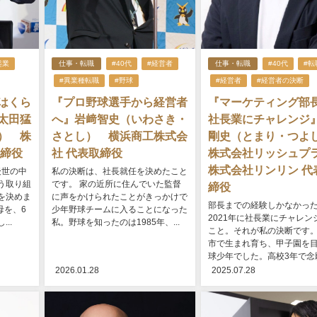
起業
仕事・転職
#40代
#経営者
仕事・転職
#40代
#転
#異業種転職
#野球
#経営者
#経営者の決断
はくら
『プロ野球選手から経営者
『マーケティング部
太田猛
へ』岩﨑智史（いわさき・
社長業にチャレンジ
） 株
さとし） 横浜商工株式会
剛史（とまり・つ
取締役
社 代表取締役
株式会社リッシュプ
株式会社リンリン 代
後世の中
私の決断は、社長就任を決めたこと
う取り組
です。 家の近所に住んでいた監督
締役
を決めま
に声をかけられたことがきっかけで
部長までの経験しかなかっ
母を、6
少年野球チームに入ることになった
2021年に社長業にチャレン
..
私。野球を知ったのは1985年、...
こと。それが私の決断です。
市で生まれ育ち、甲子園を
球少年でした。高校3年で念願の
2026.01.28
2025.07.28