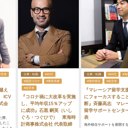
経営者
仕事・転職
#40代
仕事・転職
#40代
#海
#新型コロナ
#事業承継
#海外移住
#経営者
#経営者
越え
『マレーシア留学支
ICV
『コロナ禍に大改革を実施
にフォーカスするこ
式会
し、平均年収15％アップ
断』斉藤高志 マレ
に成功』石黒 嗣英（いし
留学サポートセンター
ぐろ・つぐひで） 東海時
表
た際、
したこ
計商事株式会社 代表取締
海外移住サポートを展開す