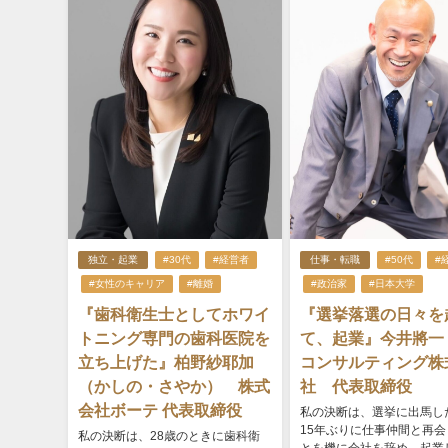
独立・起業
#30代
#経営者
仕事・転職
#50代
#
#女性のキャリア
#離婚
#政治家
#日本大学
『歯科衛生士としてホワイ
『選挙落選の日々を
トニング専門の歯科医院を
て、起業』今井將一 
立ち上げた』柏野紗耶加
コンサルティング株
（かしの・さやか） 株式
社 代表取締役
会社ボーテ 代表取締役
私の決断は、選挙に出馬し
15年ぶりに仕事仲間と再会
私の決断は、28歳のときに歯科衛