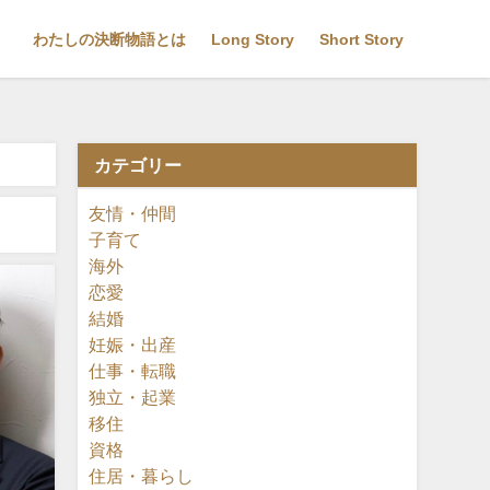
わたしの決断物語とは
Long Story
Short Story
カテゴリー
友情・仲間
子育て
海外
恋愛
結婚
妊娠・出産
仕事・転職
独立・起業
移住
資格
住居・暮らし