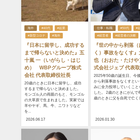
海外
#40代
#起業
仕事・転職
#50代
#
#新型コロナ
#海外
#経営者
#経営者の決断
『日本に留学し、成功する
『世の中から剥落（
まで帰らないと決めた』五
く）事故をなくす』
十嵐 一（いがらし・はじ
也（おおた・たけや
め） WBPグループ株式
式会社ジェブ 代表
会社 代表取締役社長
2025年50歳の誕生日、今
から剥落事故をなくすとい
20歳のときに日本に留学し、成功
みに全力投球していくこと
するまで帰らないと決めました。
した。 2歳のときにがんで
モンゴル人の両親のもと、モンゴル
歳のときに父を自死で亡くし.
の大草原で生まれました。実家では
羊やヤギ、馬、牛、ニワトリなど
を...
2026.06.17
2026.01.30