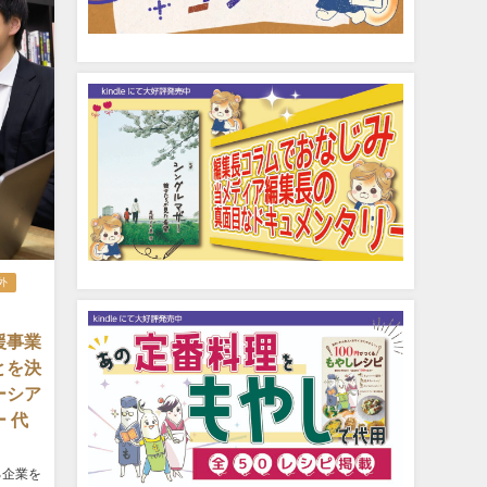
外
援事業
とを決
ーシア
 代
る企業を