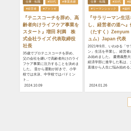
仕事・転職
#50代
#事業承継
仕事・転職
#30代
#
#経営者
#アトツギ
#リーマンショック
#歯科
『テニスコーチを辞め、高
『サラリーマン生活
齢者向けライフケア事業を
し、経営者の道へ』
スタート』増田 利満 株
（たすく）Zenyu
式会社ライズ 代表取締役
ュム）Japan 代表
社長
2021年9月、いわゆる「
ン」生活を卒業し、経営者
35歳でプロテニスコーチを辞め、
み始めました。 慶應義塾
父の会社を継いで高齢者向けのライ
経済学部に進学した私は、
フケア事業に注力することを決めま
直後から人生に悩み始めること
した。 昔から運動が好きで、小学
校では水泳、中学校ではバドミン
ト...
2024.10.09
2024.01.26