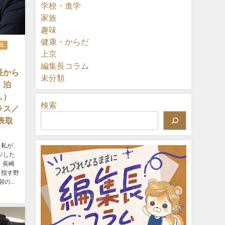
学校・進学
家族
趣味
健康・からだ
職
上京
編集長コラム
長から
未分類
』泊
よし）
検索
ラス／
表取
た私が、
ジした
 長崎
目指す野
...