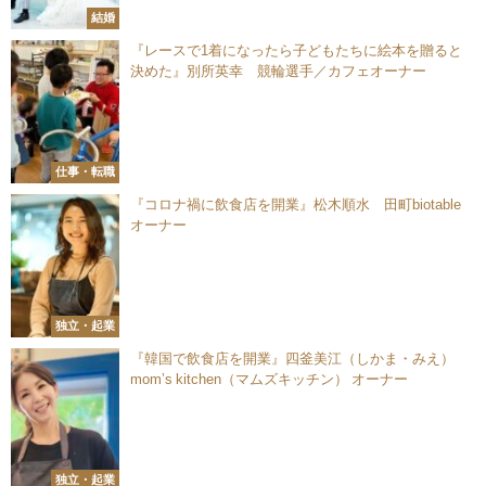
結婚
『レースで1着になったら子どもたちに絵本を贈ると
決めた』別所英幸 競輪選手／カフェオーナー
仕事・転職
『コロナ禍に飲食店を開業』松木順水 田町biotable
オーナー
独立・起業
『韓国で飲食店を開業』四釜美江（しかま・みえ）
mom’s kitchen（マムズキッチン） オーナー
独立・起業