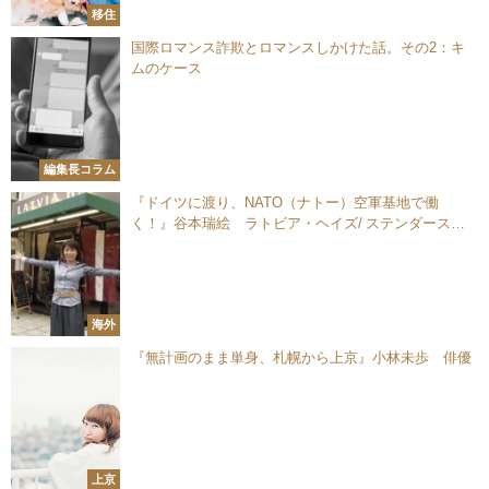
移住
国際ロマンス詐欺とロマンスしかけた話。その2：キ
ムのケース
編集長コラム
『ドイツに渡り、NATO（ナトー）空軍基地で働
く！』谷本瑞絵 ラトビア・ヘイズ/ ステンダース・
ジャパン オーナー
海外
『無計画のまま単身、札幌から上京』小林未歩 俳優
上京