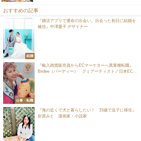
おすすめの記事
『婚活アプリで運命の出会い。出会った初日に結婚を
確信』中澤愛子 デザイナー
結婚
『輸入雑貨販売員からECマーケターへ異業種転職』
Birdee（バーディー） グミアーティスト／日本ECサ
ービス株式会社 マーケター
仕事・転職
『海の近くで犬と暮らしたい！ 33歳で逗子に移住』
折原みと 漫画家・小説家