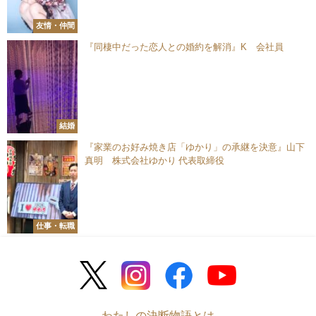
友情・仲間
『同棲中だった恋人との婚約を解消』K 会社員
結婚
『家業のお好み焼き店「ゆかり」の承継を決意』山下
真明 株式会社ゆかり 代表取締役
仕事・転職
わたしの決断物語とは