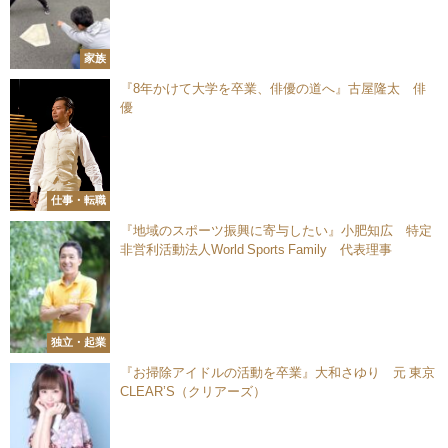
家族
『8年かけて大学を卒業、俳優の道へ』古屋隆太 俳
優
仕事・転職
『地域のスポーツ振興に寄与したい』小肥知広 特定
非営利活動法人World Sports Family 代表理事
独立・起業
『お掃除アイドルの活動を卒業』大和さゆり 元 東京
CLEAR’S（クリアーズ）