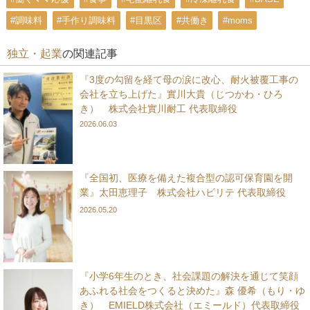
#調味料
#手作り調味料
#目黒区
#共働き
#moms
独立・起業
の関連記事
『3度の勾留を経て母の涙に改心、耐火被覆工事の
会社を立ち上げた』實川大貴（じつかわ・ひろ
き） 株式会社實川耐工 代表取締役
2026.06.03
『全国初、医療を備えた複合型の認可保育園を開
業』太田恵理子 株式会社ハビリテ 代表取締役
2026.05.20
『小学6年生のとき、社会課題の解決を通じて笑顔
あふれる社会をつくると決めた』森 優希（もり・ゆ
き） EMIELD株式会社（エミールド）代表取締役