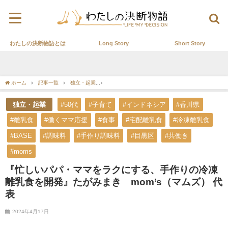
わたしの決断物語とは
Long Story
Short Story
ホーム
記事一覧
独立・起業
『忙しいパパ・ママをラクにする、手作りの冷凍離乳食
独立・起業
#50代
#子育て
#インドネシア
#香川県
#離乳食
#働くママ応援
#食事
#宅配離乳食
#冷凍離乳食
#BASE
#調味料
#手作り調味料
#目黒区
#共働き
#moms
『忙しいパパ・ママをラクにする、手作りの冷凍
離乳食を開発』たがみまき mom’s（マムズ） 代
表
2024年4月17日