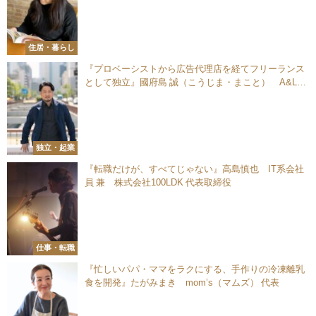
住居・暮らし
『プロベーシストから広告代理店を経てフリーランス
として独立』國府島 誠（こうじま・まこと） A&L
Project株式会社 代表取締役社長
独立・起業
『転職だけが、すべてじゃない』高島慎也 IT系会社
員 兼 株式会社100LDK 代表取締役
仕事・転職
『忙しいパパ・ママをラクにする、手作りの冷凍離乳
食を開発』たがみまき mom’s（マムズ） 代表