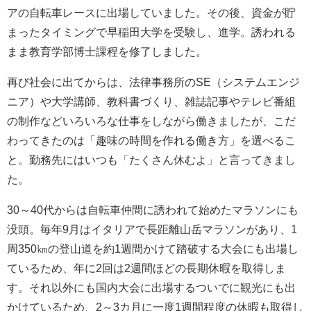
アの自転車レースに出場していました。その後、資金が貯
まったタイミングで早稲田大学を受験し、進学。誘われる
まま教育学部博士課程を修了しました。
再び社会に出てからは、法律事務所のSE（システムエンジ
ニア）や大学講師、教科書づくり、雑誌記事やテレビ番組
の制作などいろいろな仕事をしながら働きましたが、こだ
わってきたのは「趣味の時間を作れる働き方」を選べるこ
と。勤務先にはいつも「たくさん休むよ」と言ってきまし
た。
30～40代からは自転車仲間に誘われて始めたマラソンにも
没頭。毎年9月はイタリアで長距離山岳マラソンがあり、1
周350㎞の登山道を約1週間かけて踏破する大会にも出場し
ているため、年に2回は2週間ほどの長期休暇を取得しま
す。それ以外にも国内大会に出場するついでに観光にも出
かけているため、2～3カ月に一度1週間程度の休暇も取得し