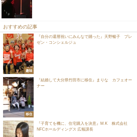
おすすめの記事
『自分の還暦祝いにみんなで踊った』天野暢子 プレ
ゼン・コンシェルジュ
趣味
『結婚して大分県竹田市に移住』まりな カフェオー
ナー
移住
『子育てを機に、住宅購入を決意』M.K 株式会社
NFCホールディングス 広報課長