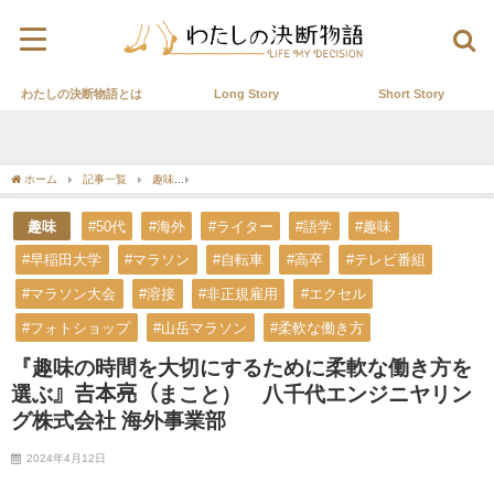
わたしの決断物語とは
Long Story
Short Story
ホーム
記事一覧
趣味
『趣味の時間を大切にするために柔軟な働き方を選ぶ』𠮷
趣味
#50代
#海外
#ライター
#語学
#趣味
#早稲田大学
#マラソン
#自転車
#高卒
#テレビ番組
#マラソン大会
#溶接
#非正規雇用
#エクセル
#フォトショップ
#山岳マラソン
#柔軟な働き方
『趣味の時間を大切にするために柔軟な働き方を
選ぶ』𠮷本亮（まこと） 八千代エンジニヤリン
グ株式会社 海外事業部
2024年4月12日