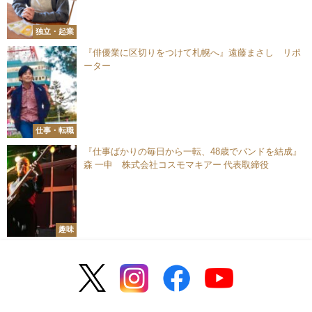
独立・起業
『俳優業に区切りをつけて札幌へ』遠藤まさし リポ
ーター
仕事・転職
『仕事ばかりの毎日から一転、48歳でバンドを結成』
森 一申 株式会社コスモマキアー 代表取締役
趣味