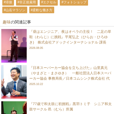
#溶接
#非正規雇用
#エクセル
#フォトショップ
#山岳マラソン
#柔軟な働き方
趣味
の関連記事
『昼はエンジニア、夜はオペラの主役！ 二足の草
鞋（わらじ）に挑戦』平尾弘之（ひらお・ひろゆ
き) 株式会社アドックインターナショナル 課長
2026.08.05
『日本スーパーカー協会を立ち上げた』山里真元
（やまざと・まさゆき） 一般社団法人日本スーパ
ーカー協会 事務局長／日本コムシンク株式会社 代
表取締役会長 兼 社長
2025.10.22
『77歳で和太鼓に初挑戦』黒羽トミ子 シニア和太
鼓サークル 邑（むら）所属