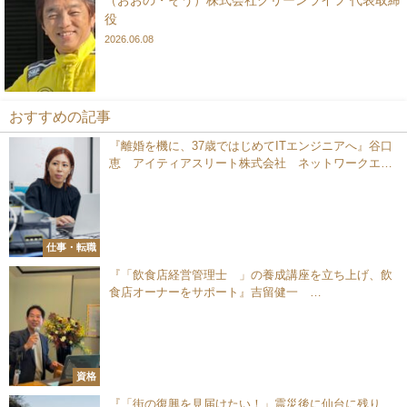
（おおの・そう）株式会社クリーンライフ 代表取締
役
2026.06.08
おすすめの記事
『離婚を機に、37歳ではじめてITエンジニアへ』谷口
恵 アイティアスリート株式会社 ネットワークエン
ジニア／チームリーダー
仕事・転職
『「飲食店経営管理士®」の養成講座を立ち上げ、飲
食店オーナーをサポート』吉留健一
10DOORSCONSULTING 代表
資格
『「街の復興を見届けたい！」震災後に仙台に残り、