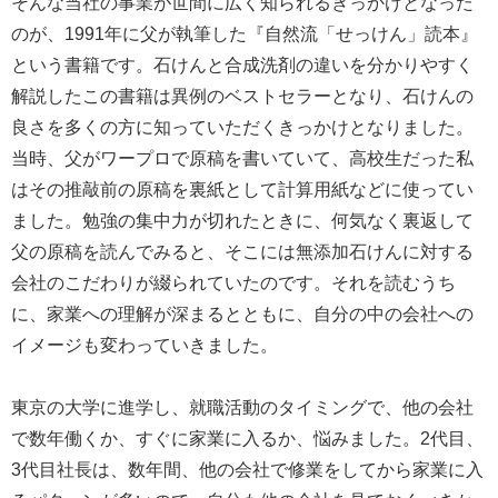
そんな当社の事業が世間に広く知られるきっかけとなった
のが、1991年に父が執筆した『自然流「せっけん」読本』
という書籍です。石けんと合成洗剤の違いを分かりやすく
解説したこの書籍は異例のベストセラーとなり、石けんの
良さを多くの方に知っていただくきっかけとなりました。
当時、父がワープロで原稿を書いていて、高校生だった私
はその推敲前の原稿を裏紙として計算用紙などに使ってい
ました。勉強の集中力が切れたときに、何気なく裏返して
父の原稿を読んでみると、そこには無添加石けんに対する
会社のこだわりが綴られていたのです。それを読むうち
に、家業への理解が深まるとともに、自分の中の会社への
イメージも変わっていきました。
東京の大学に進学し、就職活動のタイミングで、他の会社
で数年働くか、すぐに家業に入るか、悩みました。2代目、
3代目社長は、数年間、他の会社で修業をしてから家業に入