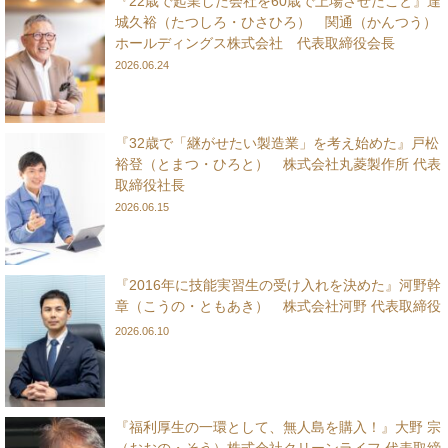
『22歳で起業した会社を60歳で上場させたこと』達
城久裕（たつしろ・ひさひろ） 関通（かんつう）
ホールディングス株式会社 代表取締役会長
2026.06.24
『32歳で「継がせたい製造業」を考え始めた』戸松
裕登（とまつ・ひろと） 株式会社丸菱製作所 代表
取締役社長
2026.06.15
『2016年に技能実習生の受け入れを決めた』河野幹
章（こうの・ともあき） 株式会社河野 代表取締役
2026.06.10
『福利厚生の一環として、無人島を購入！』大野 宗