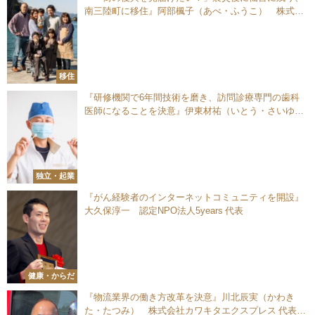
南三陸町に移住』阿部楓子（あべ・ふうこ） 株式会
社グリーディー COO
移住
『研修機関で6年間技術を磨き、訪問診療専門の歯科
医師になることを決意』伊東材祐（いとう・さいゆ
う） 訪問歯科医師
独立・起業
『がん経験者のインターネットコミュニティを開設』
大久保淳一 認定NPO法人5years 代表
健康・からだ
『物流業界の働き方改革を決意』川北辰実（かわき
た・たつみ） 株式会社カワキタエクスプレス 代表取