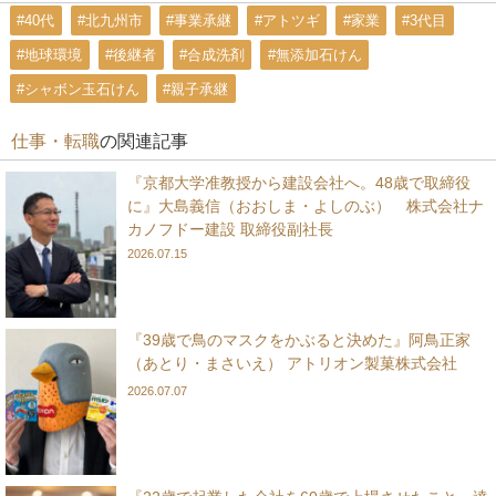
#40代
#北九州市
#事業承継
#アトツギ
#家業
#3代目
#地球環境
#後継者
#合成洗剤
#無添加石けん
#シャボン玉石けん
#親子承継
仕事・転職
の関連記事
『京都大学准教授から建設会社へ。48歳で取締役
に』大島義信（おおしま・よしのぶ） 株式会社ナ
カノフドー建設 取締役副社長
2026.07.15
『39歳で鳥のマスクをかぶると決めた』阿鳥正家
（あとり・まさいえ） アトリオン製菓株式会社
2026.07.07