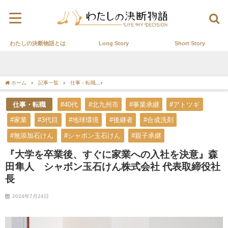
わたしの決断物語とは
Long Story
Short Story
ホーム
記事一覧
仕事・転職
『大学を卒業後、すぐに家業への入社を決意』森田隼
仕事・転職
#40代
#北九州市
#事業承継
#アトツギ
#家業
#3代目
#地球環境
#後継者
#合成洗剤
#無添加石けん
#シャボン玉石けん
#親子承継
『大学を卒業後、すぐに家業への入社を決意』森
田隼人 シャボン玉石けん株式会社 代表取締役社
長
2024年7月24日