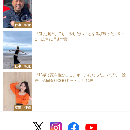
締役
仕事・転職
『何度挫折しても、やりたいことを選び続けた』K・
S 広告代理店営業
仕事・転職
『16歳で家を飛び出し、ギャルになった』バブリー総
長 合同会社CGOドットコム 代表
友情・仲間