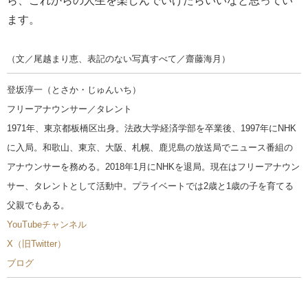
ら、これからの人生を楽しんでいけたらいいなと思ってい
ます。
（文／尾越まり恵、表記のない写真すべて／齋藤海月）
登坂淳一（とさか・じゅんいち）
フリーアナウンサー／タレント
1971年、東京都板橋区出身。法政大学経済学部を卒業後、1997年にNHK
に入局。和歌山、東京、大阪、札幌、鹿児島の放送局でニュース番組の
アナウンサーを務める。2018年1月にNHKを退局。現在はフリーアナウン
サー、タレントとして活動中。プライベートでは2歳と1歳の子を育てる
父親でもある。
YouTubeチャンネル
X（旧Twitter）
ブログ