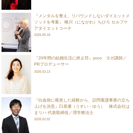
『メンタルを整え、リバウンドしないダイエットメ
ソッドを考案』 蜷川（にながわ）ちひろ セルフケ
アダイエットコーチ
2026.05.18
『20年間の結婚生活に終止符』yoco ヨガ講師／
PRプロデューサー
2026.03.13
『白血病に罹患した経験から、訪問看護事業の立ち
上げを決意』臼居優（うすい・ゆう） 株式会社は
まリハ 代表取締役／理学療法士
2026.02.02