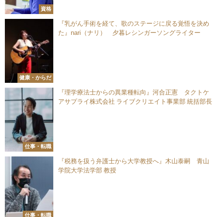
資格
『乳がん手術を経て、歌のステージに戻る覚悟を決め
た』nari（ナリ） 夕暮レシンガーソングライター
健康・からだ
『理学療法士からの異業種転向』河合正憲 タクトケ
アサプライ株式会社 ライブクリエイト事業部 統括部長
仕事・転職
『税務を扱う弁護士から大学教授へ』木山泰嗣 青山
学院大学法学部 教授
仕事・転職