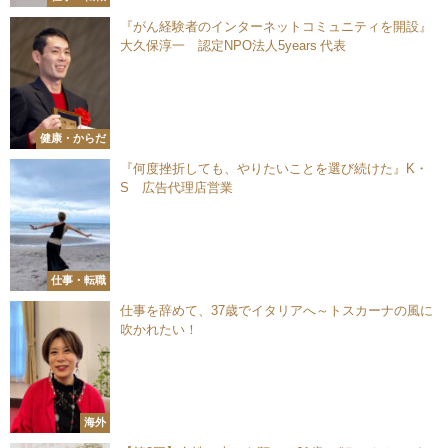
『がん経験者のインターネットコミュニティを開設』
大久保淳一 認定NPO法人5years 代表
健康・からだ
『何度挫折しても、やりたいことを選び続けた』K・
S 広告代理店営業
仕事・転職
仕事を辞めて、37歳でイタリアへ～トスカーナの風に
吹かれたい！
海外