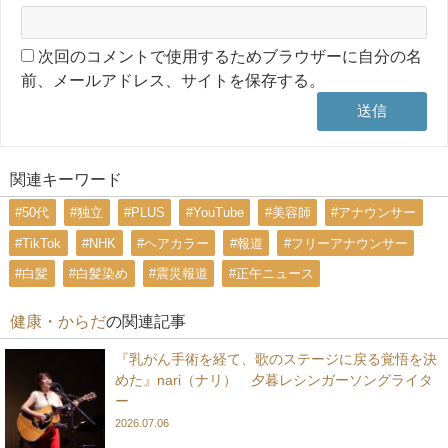
次回のコメントで使用するためブラウザーに自分の名
前、メールアドレス、サイトを保存する。
関連キーワード
#50代
#独立
#PLUS
#YouTube
#美容師
#アナウンサー
#TikTok
#NHK
#ヘアカラー
#報道
#フリーアナウンサー
#白髪
#白髪染め
#震災報道
#正午ニュース
健康・からだ
の関連記事
『乳がん手術を経て、歌のステージに戻る覚悟を決
めた』nari（ナリ） 夕暮レシンガーソングライタ
ー
2026.07.06