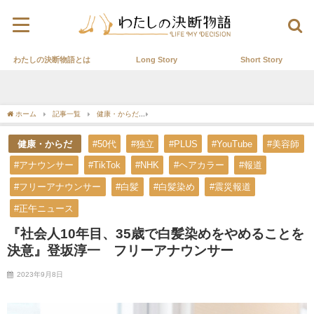
わたしの決断物語とは
Long Story
Short Story
ホーム
記事一覧
健康・からだ
『社会人10年目、35歳で白髪染めをやめること
健康・からだ
#50代
#独立
#PLUS
#YouTube
#美容師
#アナウンサー
#TikTok
#NHK
#ヘアカラー
#報道
#フリーアナウンサー
#白髪
#白髪染め
#震災報道
#正午ニュース
『社会人10年目、35歳で白髪染めをやめることを
決意』登坂淳一 フリーアナウンサー
2023年9月8日