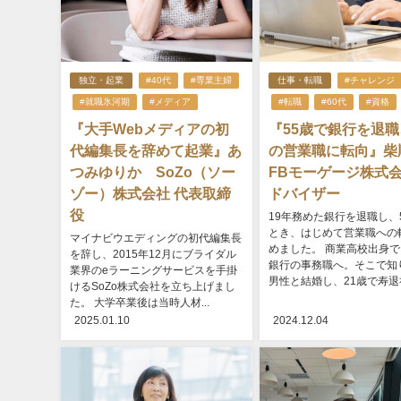
独立・起業
#40代
#専業主婦
仕事・転職
#チャレンジ
#就職氷河期
#メディア
#転職
#60代
#資格
『大手Webメディアの初
『55歳で銀行を退職
代編集長を辞めて起業』あ
の営業職に転向』
つみゆりか SoZo（ソー
FBモーゲージ株式会
ゾー）株式会社 代表取締
ドバイザー
役
19年務めた銀行を退職し、
とき、はじめて営業職への
マイナビウエディングの初代編集長
めました。 商業高校出身
を辞し、2015年12月にブライダル
銀行の事務職へ。そこで知
業界のeラーニングサービスを手掛
男性と結婚し、21歳で寿退社
けるSoZo株式会社を立ち上げまし
た。 大学卒業後は当時人材...
2025.01.10
2024.12.04