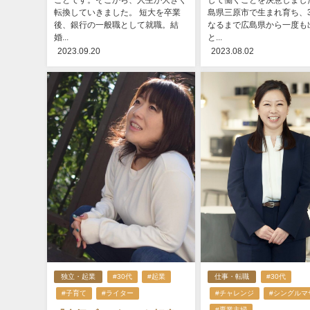
ことです。そこから、人生が大きく
して働くことを決意しまし
転換していきました。 短大を卒業
島県三原市で生まれ育ち、3
後、銀行の一般職として就職。結
なるまで広島県から一度も
婚...
と...
2023.09.20
2023.08.02
独立・起業
#30代
#起業
仕事・転職
#30代
#子育て
#ライター
#チャレンジ
#シングルマ
#専業主婦