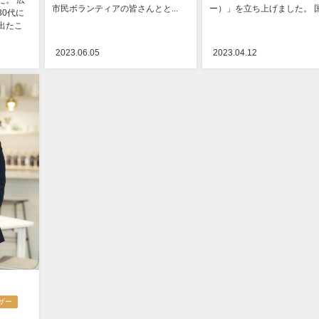
た。 広
市民ボランティアの皆さんとと...
ー）」を立ち上げました。 国立
0代に
出たこ
2023.06.05
2023.04.12
ザー