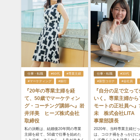
仕事・転職
#60代
#専業主婦
仕事・転職
#30代
#マーケティング
#銀行
#新型コロナ
#会社員
『20年の専業主婦を経
『自分の足で立って
て、50歳でマーケティン
いく。専業主婦から
グ・コーチング講師へ』岩
モートの正社員へ』
井洋美 ヒーズ株式会社
未 株式会社LITA 
取締役
事業部課長
私の決断は、結婚後20年間の専業
2020年、当時専業主婦だ
主婦を経て、50歳で仕事を始めた
は、コロナ禍をきっかけに