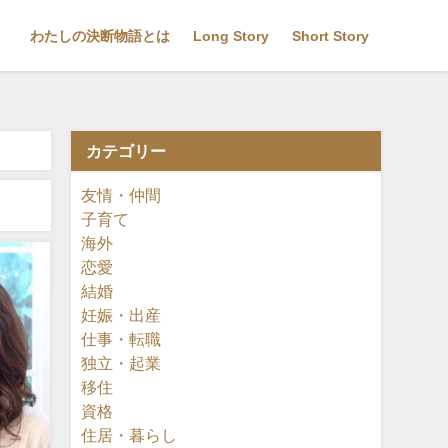
わたしの決断物語とは
Long Story
Short Story
カテゴリー
友情・仲間
子育て
海外
恋愛
結婚
妊娠・出産
仕事・転職
独立・起業
移住
資格
住居・暮らし