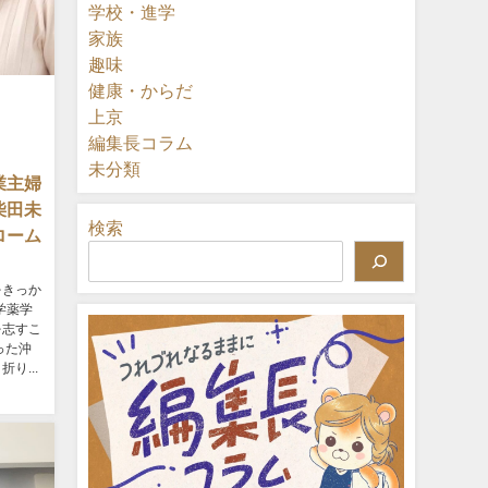
学校・進学
家族
趣味
健康・からだ
上京
編集長コラム
未分類
業主婦
柴田未
検索
ローム
をきっか
学薬学
を志すこ
った沖
り...