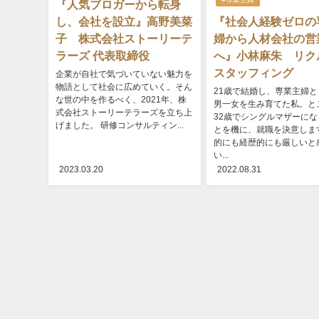
『人気ブロガーから転身
し、会社を設立』高野美菜
『社会人経験ゼロの
子 株式会社ストーリーテ
婦から人材会社の営
ラーズ 代表取締役
へ』小林麻朱 リク
スタッフィング
企業が自社で気づいていない魅力を
物語として社会に広めていく。そん
21歳で結婚し、専業主婦と
な世の中を作るべく、2021年、株
男一女を生み育てた私。と
式会社ストーリーテラーズを立ち上
32歳でシングルマザーにな
げました。 研修コンサルティン...
とを機に、就職を決意しま
的にも経歴的にも厳しいと
い...
2023.03.20
2022.08.31