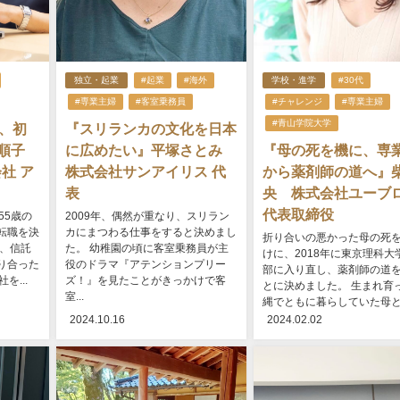
独立・起業
#起業
#海外
学校・進学
#30代
#専業主婦
#客室乗務員
#チャレンジ
#専業主婦
#青山学院大学
、初
『スリランカの文化を日本
柴順子
に広めたい』平塚さとみ
『母の死を機に、専
社 ア
株式会社サンアイリス 代
から薬剤師の道へ』
表
央 株式会社ユーブ
代表取締役
55歳の
2009年、偶然が重なり、スリラン
転職を決
カにまつわる仕事をすると決めまし
折り合いの悪かった母の死
で、信託
た。 幼稚園の頃に客室乗務員が主
けに、2018年に東京理科大
り合った
役のドラマ『アテンションプリー
部に入り直し、薬剤師の道
を...
ズ！』を見たことがきっかけで客
とに決めました。 生まれ育
室...
縄でともに暮らしていた母と折
2024.10.16
2024.02.02