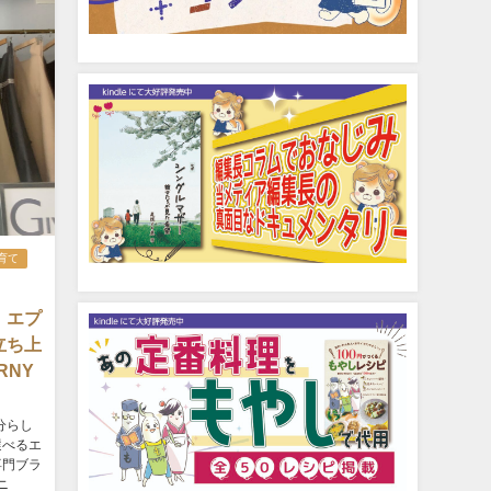
育て
、エプ
立ち上
RNY
分らし
選べるエ
専門ブラ
ニ