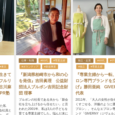
仕事・転職
#60代
#専業主婦
独立・起業
#40代
#子
#東京
#ボランティア
#新規事業
#独立
#専業主婦
生きて
『新潟県柏崎市から和の心
『専業主婦から一転
フルリ
を発信』吉田眞理 公益財
ロン専門ブランドを
古川麻
団法人ブルボン吉田記念財
げ』勝田亜純 GIVE
PR塾
団 理事
代表
ブルボンの社長である夫から「新会
2011年、「大人の女性が自
社を立ち上げるから任せたい」と言
くすごせる、洋服のように
った私
われた2001年、私は3人の子どもを
プロン」。そんなエプロン
会社員と
育てる専業主婦でした。悩んだ末に
ンド「GIVERNY（ジヴェル