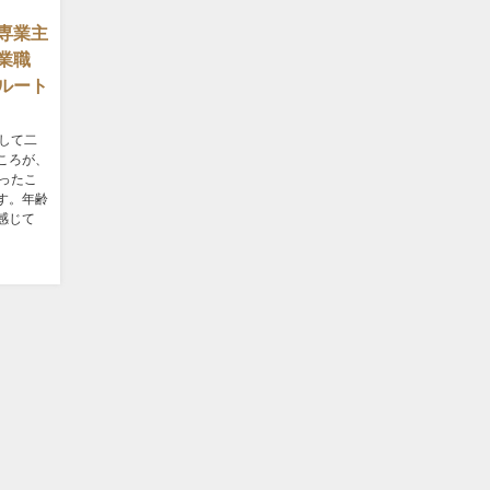
専業主
業職
ルート
して二
ころが、
ったこ
す。年齢
感じて