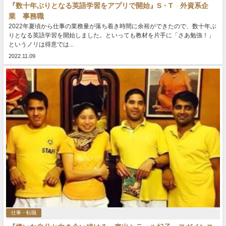
『数十年ぶりとなる英語学習をアプリで開始』S・T 外資系企
業 事務職
2022年夏頃から仕事の業務量が落ち着き時間に余裕ができたので、数十年ぶ
りとなる英語学習を開始しました。といっても教材を片手に「さあ勉強！」
というノリは得意では...
2022.11.09
仕事・転職