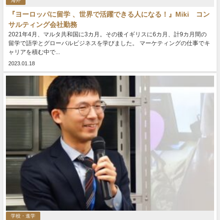
海外
『ヨーロッパに留学 、世界で活躍できる人になる！』Miki コン
サルティング会社勤務
2021年4月、マルタ共和国に3カ月。その後イギリスに6カ月、計9カ月間の
留学で語学とグローバルビジネスを学びました。 マーケティングの仕事でキ
ャリアを積む中で...
2023.01.18
学校・進学