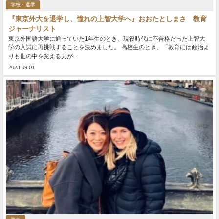
学校・進学
『東京外大を退学し、憧れの上智大学へ』おおたとしまさ 教育
ジャーナリスト
東京外国語大学に通っていた1年生のとき、現役時代に不合格だった上智大
学の入試に再挑戦することを決めました。 高校生のとき、「教育には政治よ
りも世の中を変える力が...
2023.09.01