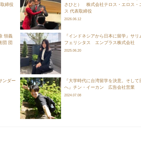
表取締役
さひと） 株式会社テロス・エロス・
ス 代表取締役
2026.06.12
 領義
『インドネシアから日本に留学』サリ
団 団
フェリシタス エンプラス株式会社
2025.06.20
サンダー
『大学時代に台湾留学を決意。そして
へ』チン・イーカン 広告会社営業
2024.07.08