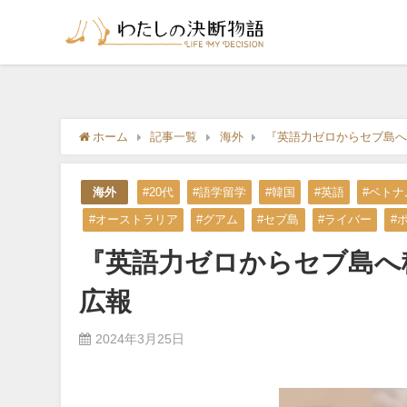
ホーム
記事一覧
海外
『英語力ゼロからセブ島へ移住』
海外
#20代
#語学留学
#韓国
#英語
#ベトナ
#オーストラリア
#グアム
#セブ島
#ライバー
#
『英語力ゼロからセブ島へ移住』
広報
2024年3月25日