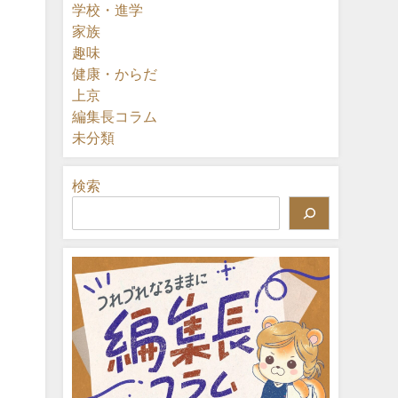
学校・進学
家族
趣味
健康・からだ
上京
編集長コラム
未分類
検索