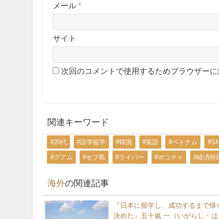
メール
*
サイト
次回のコメントで使用するためブラウザーに
関連キーワード
#20代
#語学留学
#韓国
#英語
#ベトナム
#S
#グアム
#セブ島
#ライバー
#ポコチャ
#経済特
海外
の関連記事
『日本に留学し、成功するまで帰
決めた』五十嵐 一（いがらし・は