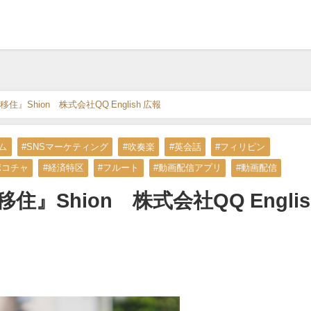
Shion 株式会社QQ English 広報
ム
#SNSマーケティング
#吹奏楽
#英会話
#フィリピン
ポコチャ
#経済特区
#フルート
#動画配信アプリ
#動画配信
Shion 株式会社QQ Englis