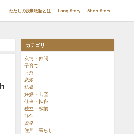
わたしの決断物語とは
Long Story
Short Story
カテゴリー
友情・仲間
子育て
海外
恋愛
h
結婚
妊娠・出産
仕事・転職
独立・起業
移住
資格
住居・暮らし