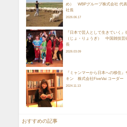
め） WBPグループ株式会社 代
社長
2026.06.17
『日本で芸人として生きていく』徐
（じょ・りょうぎ） 中国雑技芸術
長
2026.03.09
『ミャンマーから日本への移住』
キン 株式会社FiveVai コーダー
2024.11.13
おすすめの記事