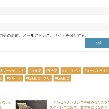
自分の名前、メールアドレス、サイトを保存する。
NSマーケティング
#吹奏楽
#英会話
#フィリピン
#オーストラリア
区
#フルート
#動画配信アプリ
#動画配信
らないと
『アルゼンチンタンゴを極めるためブ
じ
スアイレスに留学』並木将仁（なみき