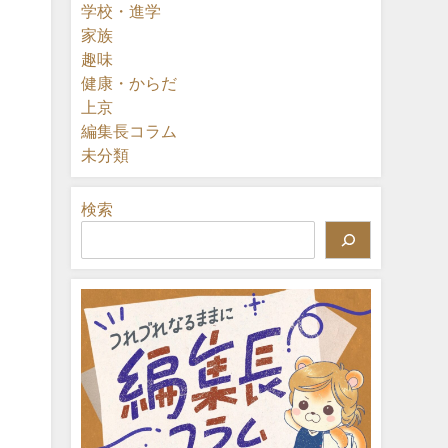
学校・進学
家族
趣味
健康・からだ
上京
編集長コラム
未分類
検索