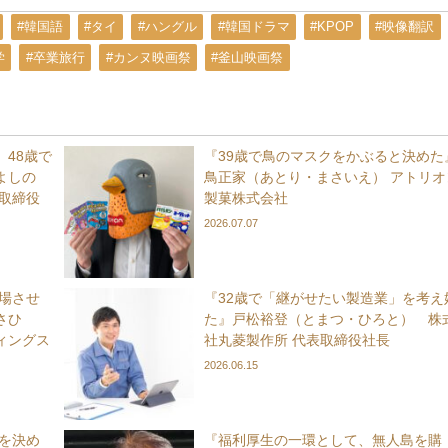
#韓国語
#タイ
#ハングル
#韓国ドラマ
#KPOP
#映像翻訳
学
#卒業旅行
#カンヌ映画祭
#釜山映画祭
48歳で
『39歳で鳥のマスクをかぶると決めた
よしの
鳥正家（あとり・まさいえ） アトリオ
取締役
製菓株式会社
2026.07.07
上場させ
『32歳で「継がせたい製造業」を考え
さひ
た』戸松裕登（とまつ・ひろと） 株
ィングス
社丸菱製作所 代表取締役社長
2026.06.15
れを決め
『福利厚生の一環として、無人島を購