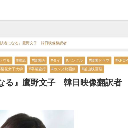
訳者になる』鷹野文子 韓日映像翻訳者
#ソウル
#韓流
#韓国語
#タイ
#ハングル
#韓国ドラマ
#KPOP
#梨花女子大学
#卒業旅行
#カンヌ映画祭
#釜山映画祭
なる』鷹野文子 韓日映像翻訳者