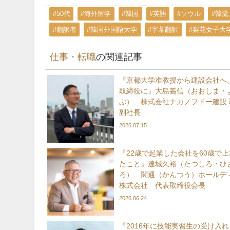
#50代
#海外留学
#韓国
#英語
#ソウル
#韓流
#翻訳者
#韓国外国語大学
#字幕翻訳
#梨花女子大
仕事・転職
の関連記事
『京都大学准教授から建設会社へ。
取締役に』大島義信（おおしま・
ぶ） 株式会社ナカノフドー建設 
副社長
2026.07.15
『22歳で起業した会社を60歳で
たこと』達城久裕（たつしろ・ひ
ろ） 関通（かんつう）ホールデ
株式会社 代表取締役会長
2026.06.24
『2016年に技能実習生の受け入