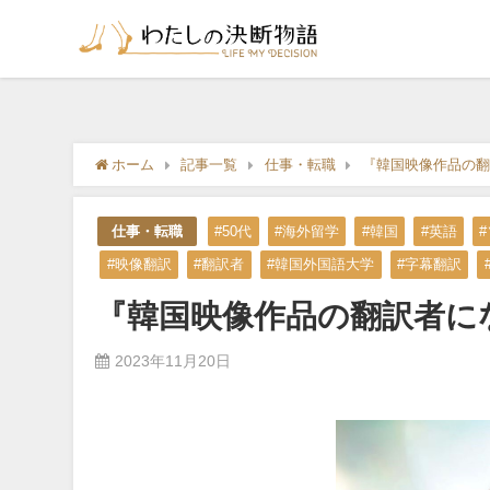
ホーム
記事一覧
仕事・転職
『韓国映像作品の翻
仕事・転職
#50代
#海外留学
#韓国
#英語
#映像翻訳
#翻訳者
#韓国外国語大学
#字幕翻訳
『韓国映像作品の翻訳者に
2023年11月20日