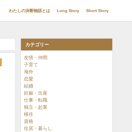
わたしの決断物語とは
Long Story
Short Story
カテゴリー
友情・仲間
子育て
海外
恋愛
結婚
妊娠・出産
仕事・転職
独立・起業
移住
資格
住居・暮らし