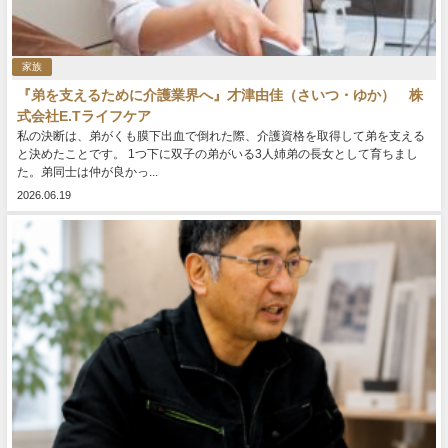
家族
『弟を支えるために介護業界へ』才津由佳（さいつ・ゆか） 株
式会社E.Tライフケア
私の決断は、弟がくも膜下出血で倒れた際、介護資格を取得して弟を支える
と決めたことです。 1つ下に双子の弟がいる3人姉弟の長女として育ちまし
た。弟同士は仲が良かっ...
2026.06.19