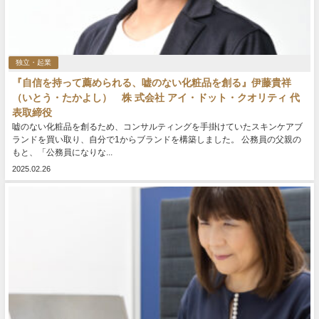
独立・起業
『自信を持って薦められる、嘘のない化粧品を創る』伊藤貴祥
（いとう・たかよし） 株 式会社 アイ・ドット・クオリティ 代
表取締役
嘘のない化粧品を創るため、コンサルティングを手掛けていたスキンケアブ
ランドを買い取り、自分で1からブランドを構築しました。 公務員の父親の
もと、「公務員になりな...
2025.02.26