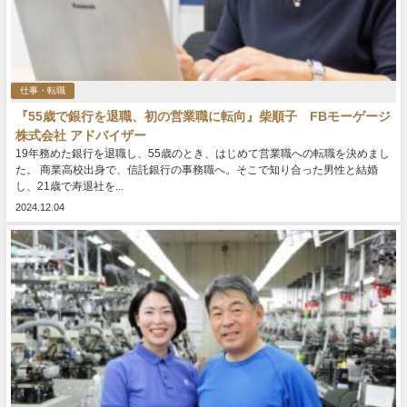
仕事・転職
『55歳で銀行を退職、初の営業職に転向』柴順子 FBモーゲージ
株式会社 アドバイザー
19年務めた銀行を退職し、55歳のとき、はじめて営業職への転職を決めまし
た。 商業高校出身で、信託銀行の事務職へ。そこで知り合った男性と結婚
し、21歳で寿退社を...
2024.12.04