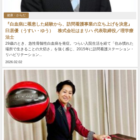
健康・からだ
『白血病に罹患した経験から、訪問看護事業の立ち上げを決意』
臼居優（うすい・ゆう） 株式会社はまリハ 代表取締役／理学療
法士
29歳のとき、急性骨髄性白血病を発症。つらい入院生活を経て「住み慣れた
場所で生きることの大切さ」を強く感じ、2015年に訪問看護ステーション・
リハビリテーション...
2026.02.02