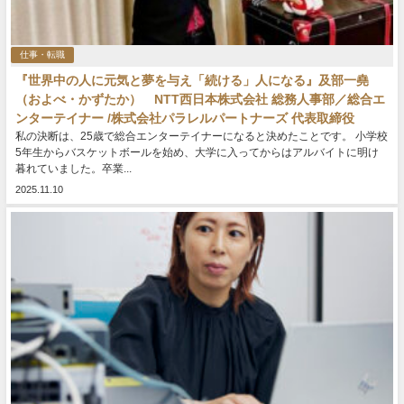
仕事・転職
『世界中の人に元気と夢を与え「続ける」人になる』及部一堯
（およべ・かずたか） NTT西日本株式会社 総務人事部／総合エ
ンターテイナー /株式会社パラレルパートナーズ 代表取締役
私の決断は、25歳で総合エンターテイナーになると決めたことです。 小学校
5年生からバスケットボールを始め、大学に入ってからはアルバイトに明け
暮れていました。卒業...
2025.11.10