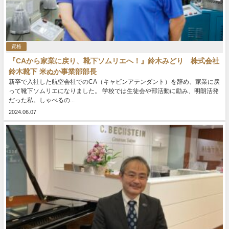
資格
『CAから家業に戻り、靴下ソムリエへ！』鈴木みどり 株式会社
鈴木靴下 米ぬか事業部部長
新卒で入社した航空会社でのCA（キャビンアテンダント）を辞め、家業に戻
って靴下ソムリエになりました。 学校では生徒会や部活動に励み、明朗活発
だった私。しゃべるの...
2024.06.07