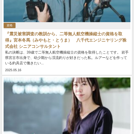
資格
『震災被害調査の教訓から、二等無人航空機操縦士の資格を取
得』宮本冬馬（みやもと・とうま） 八千代エンジニヤリング株
式会社 シニアコンサルタント
私の決断は、39歳で二等無人航空機操縦士の資格を取得したことです。 岩手
県宮古市出身で、幼少期から渓流釣りが好きだった私。ルアーなどを作って
いる釣具店で働きたい...
2025.05.16