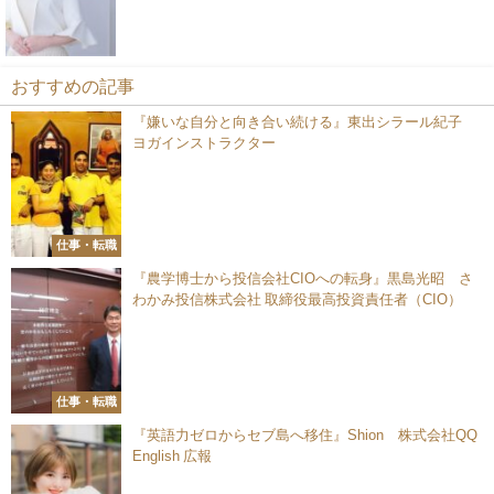
おすすめの記事
『嫌いな自分と向き合い続ける』東出シラール紀子
ヨガインストラクター
仕事・転職
『農学博士から投信会社CIOへの転身』黒島光昭 さ
わかみ投信株式会社 取締役最高投資責任者（CIO）
仕事・転職
『英語力ゼロからセブ島へ移住』Shion 株式会社QQ
English 広報