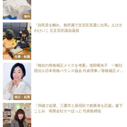
海外
『自民党を離れ、無所属で文京区長選に出馬』えびさ
わけいこ 元文京区議会議員
仕事・転職
『独自の骨格補正メイクを考案』池田曜央子 一般社
団法人日本骨格バランス協会 代表理事／骨格補正メイ
ク専門家
独立・起業
『39歳で起業、三鷹市と新宿区で創業者を応援』森下
ことみ 有限会社そーほっと 代表取締役