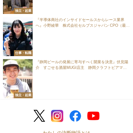
独立・起業
『半導体商社のインサイドセールスからレース業界
へ』小野綾華 株式会社セルブスジャパン CPO（最高
広報責任者）
仕事・転職
『静岡ビールの発展に寄与すべく開業を決意』伏見陽
介 すごせる酒屋MUGI店主 静岡クラフトビアマッ
プ代表
独立・起業
わたしの決断物語とは