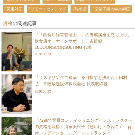
#災害対応
#リモートセンシング
#防潮堤
#室蘭工業大学大学院
資格
の関連記事
『「飲食店経営管理士®」の養成講座を立ち上げ、
飲食店オーナーをサポート』吉留健一
10DOORSCONSULTING 代表
2026.05.29
『リスキリングで建築士を目指すと決めた』田村
弘 常陸放送設備株式会社 代表取締役
2026.05.22
『72歳で背骨コンディショニングインストラクター
の資格を取得』清家美根子（せいけ・みねこ） 背
骨コンディショニングインストラクター