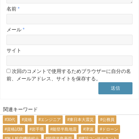
名前
*
メール
*
サイト
次回のコメントで使用するためブラウザーに自分の名
前、メールアドレス、サイトを保存する。
関連キーワード
#30代
#資格
#エンジニア
#東日本大震災
#公務員
#資格試験
#岩手県
#能登半島地震
#津波
#ドローン
#無人航空機操縦士
#能登半島豪雨
#建設コンサルタント