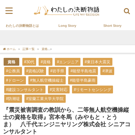
わたしの決断物語とは
Long Story
Short Story
ホーム
記事一覧
資格
『震災被害調査の教訓から、二等無人航空機操縦士の資格
資格
#30代
#資格
#エンジニア
#東日本大震災
#公務員
#資格試験
#岩手県
#能登半島地震
#津波
#ドローン
#無人航空機操縦士
#能登半島豪雨
#建設コンサルタント
#災害対応
#リモートセンシング
#防潮堤
#室蘭工業大学大学院
『震災被害調査の教訓から、二等無人航空機操縦
士の資格を取得』宮本冬馬（みやもと・とう
ま） 八千代エンジニヤリング株式会社 シニアコ
ンサルタント