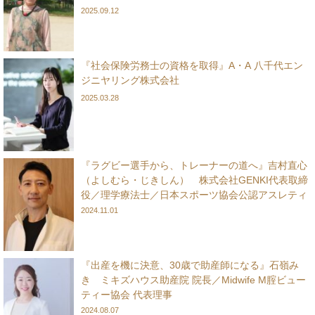
2025.09.12
『社会保険労務士の資格を取得』A・A 八千代エン
ジニヤリング株式会社
2025.03.28
『ラグビー選手から、トレーナーの道へ』吉村直心
（よしむら・じきしん） 株式会社GENKI代表取締
役／理学療法士／日本スポーツ協会公認アスレティ
ックトレーナー
2024.11.01
『出産を機に決意、30歳で助産師になる』石嶺み
き ミキズハウス助産院 院長／Midwife M腟ビュー
ティー協会 代表理事
2024.08.07