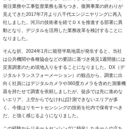
発注業務や工事監督業務も落ちつき、復興事業の終わりが
見えてきた2017年7月より八千代エンジニヤリングに再入
社しました。河川の技術者を経てＤＸを推進する部署に異
動となり、デジタルを活用した業務改革を検討することに
なりました。
そんな折、2024年1月に能登半島地震が発生すると、当社
は公共機関や各種協会などの要請に基づき発災1週間後には
災害調査のため現地入りをすることになりました。DX（デ
ジタルトランスフォーメーション）の観点から、調査に出
向く社員にはデジタルカメラや360度カメラを含めた測量機
器を持たせて調査を依頼しましたが、徒歩では先に進めな
いエリア、上空からでなければ計測できないエリアが多
く、今後はリモートセンシングの技術を社内で保有すべき
だ、と強く感じるようになりました。
この経験からリモートセンシングに特化したチームの立ち