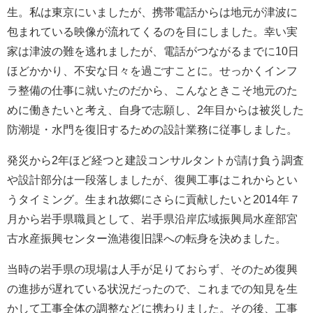
生。私は東京にいましたが、携帯電話からは地元が津波に
包まれている映像が流れてくるのを目にしました。幸い実
家は津波の難を逃れましたが、電話がつながるまでに10日
ほどかかり、不安な日々を過ごすことに。せっかくインフ
ラ整備の仕事に就いたのだから、こんなときこそ地元のた
めに働きたいと考え、自身で志願し、2年目からは被災した
防潮堤・水門を復旧するための設計業務に従事しました。
発災から2年ほど経つと建設コンサルタントが請け負う調査
や設計部分は一段落しましたが、復興工事はこれからとい
うタイミング。生まれ故郷にさらに貢献したいと2014年７
月から岩手県職員として、岩手県沿岸広域振興局水産部宮
古水産振興センター漁港復旧課への転身を決めました。
当時の岩手県の現場は人手が足りておらず、そのため復興
の進捗が遅れている状況だったので、これまでの知見を生
かして工事全体の調整などに携わりました。その後、工事