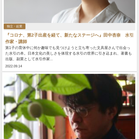
独立・起業
『コロナ、第2子出産を経て、新たなステージへ』田中杏奈 水引
作家・講師
第1子の育休中に何か趣味でも見つけようと立ち寄った文具屋さんで出会っ
た水引の本。日本文化の美しさを体現する水引の世界に引き込まれ、著書も
出版、副業として水引作家...
2022.09.14