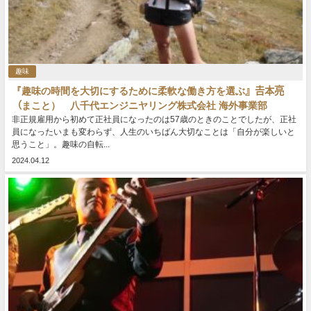
趣味
『趣味の時間を大切にするために柔軟な働き方を選ぶ』𠮷本亮
（まこと） 八千代エンジニヤリング株式会社 海外事業部
非正規雇用から初めて正社員になったのは57歳のときのことでしたが、正社
員になったいまも変わらず、人生のいちばん大切なことは「自分が楽しいと
思うこと」。趣味の自転...
2024.04.12