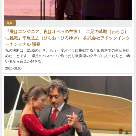
趣味
『昼はエンジニア、夜はオペラの主役！ 二足の草鞋（わらじ）
に挑戦』平尾弘之（ひらお・ひろゆき) 株式会社アドックインタ
ーナショナル 課長
私の決断は、25歳のとき、もう一度オペラに挑戦するため東京での生活を始
めたことです。 遠足のバスの中で歌ったり吹奏楽のクラブに入ったりと、幼
い頃から音楽が好きな...
2026.08.05