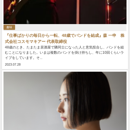
趣味
『仕事ばかりの毎日から一転、48歳でバンドを結成』森 一申 株
式会社コスモマキアー 代表取締役
48歳のとき、たまたま居酒屋で隣同士になった人と意気投合し、バンドを組
むことになりました。いまは複数のバンドを掛け持ちし、年に10回くらいラ
イブをしています。そ...
2023.07.28