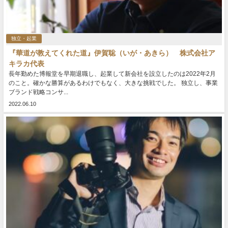
独立・起業
『華道が教えてくれた道』伊賀聡（いが・あきら） 株式会社ア
キラカ代表
長年勤めた博報堂を早期退職し、起業して新会社を設立したのは2022年2月
のこと。確かな勝算があるわけでもなく、大きな挑戦でした。 独立し、事業
ブランド戦略コンサ...
2022.06.10