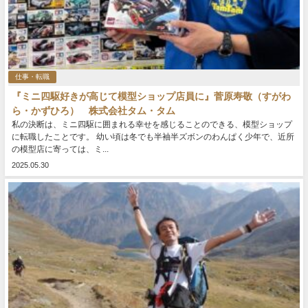
仕事・転職
『ミニ四駆好きが高じて模型ショップ店員に』菅原寿敬（すがわ
ら・かずひろ） 株式会社タム・タム
私の決断は、ミニ四駆に囲まれる幸せを感じることのできる、模型ショップ
に転職したことです。 幼い頃は冬でも半袖半ズボンのわんぱく少年で、近所
の模型店に寄っては、ミ...
2025.05.30