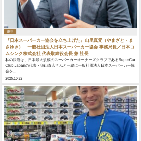
趣味
『日本スーパーカー協会を立ち上げた』山里真元（やまざと・ま
さゆき） 一般社団法人日本スーパーカー協会 事務局長／日本コ
ムシンク株式会社 代表取締役会長 兼 社長
私の決断は、日本最大規模のスーパーカーオーナーズクラブであるSuperCar
Club Japanの代表・須山泰宏さんと一緒に一般社団法人日本スーパーカー協
会を...
2025.10.22