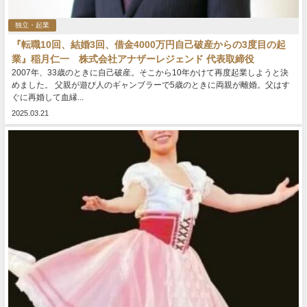
独立・起業
『転職10回、結婚3回、借金4000万円自己破産からの3度目の起
業』稲月仁一 株式会社アナザーレジェンド 代表取締役
2007年、33歳のときに自己破産。そこから10年かけて再度起業しようと決
めました。 父親が遊び人のギャンブラーで5歳のときに両親が離婚。父はす
ぐに再婚して血縁...
2025.03.21