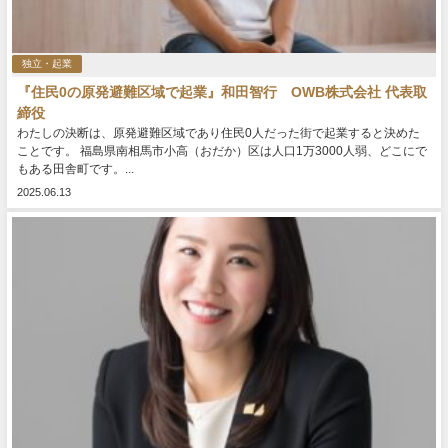
独立・起業
『住民0の原発避難区域で起業』和田智行 OWB株式会社 代表取
締役
わたしの決断は、原発避難区域であり住民0人だった街で起業すると決めた
ことです。 福島県南相馬市小高（おだか）区は人口1万3000人弱、どこにで
もある田舎町です。...
2025.06.13