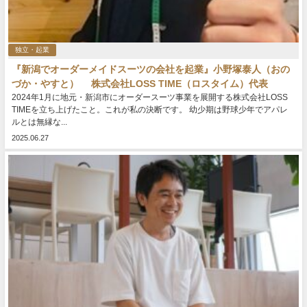
独立・起業
『新潟でオーダーメイドスーツの会社を起業』小野塚泰人（おの
づか・やすと） 株式会社LOSS TIME（ロスタイム）代表
2024年1月に地元・新潟市にオーダースーツ事業を展開する株式会社LOSS
TIMEを立ち上げたこと。これが私の決断です。 幼少期は野球少年でアパレ
ルとは無縁な...
2025.06.27