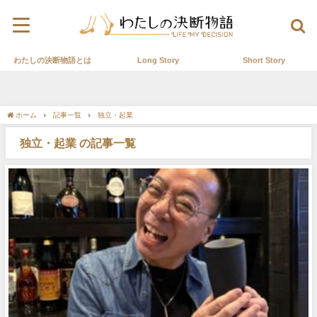
わたしの決断物語とは
Long Story
Short Story
ホーム
記事一覧
独立・起業
独立・起業 の記事一覧