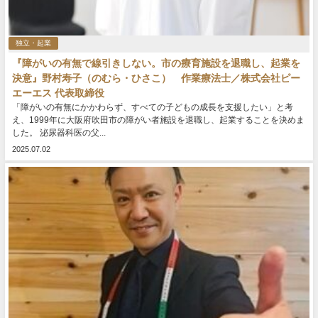
独立・起業
『障がいの有無で線引きしない。市の療育施設を退職し、起業を
決意』野村寿子（のむら・ひさこ） 作業療法士／株式会社ピー
エーエス 代表取締役
「障がいの有無にかかわらず、すべての子どもの成長を支援したい」と考
え、1999年に大阪府吹田市の障がい者施設を退職し、起業することを決めま
した。 泌尿器科医の父...
2025.07.02