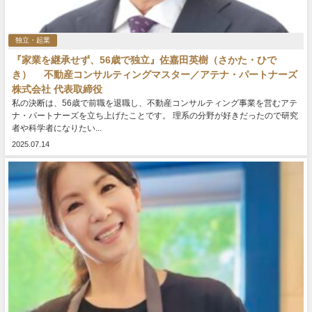
独立・起業
『家業を継承せず、56歳で独立』佐嘉田英樹（さかた・ひで
き） 不動産コンサルティングマスター／アテナ・パートナーズ
株式会社 代表取締役
私の決断は、56歳で前職を退職し、不動産コンサルティング事業を営むアテ
ナ・パートナーズを立ち上げたことです。 理系の分野が好きだったので研究
者や科学者になりたい...
2025.07.14