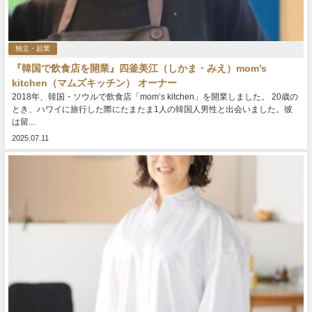
独立・起業
『韓国で飲食店を開業』四釜美江（しかま・みえ）mom’s
kitchen（マムズキッチン） オーナー
2018年、韓国・ソウルで飲食店「mom’s kitchen」を開業しました。 20歳の
とき、ハワイに旅行した際にたまたま1人の韓国人男性と出会いました。彼
は留...
2025.07.11