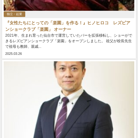
独立・起業
『女性たちにとっての「楽園」を作る！』ヒノヒロコ レズビア
ンショークラブ「楽園」 オーナー
2021年、生まれ育った仙台市で運営していたバーを拡張移転し、ショーがで
きるレズビアンショークラブ「楽園」をオープンしました。 祖父が校長先生
で祖母も教師、親戚...
2025.03.26