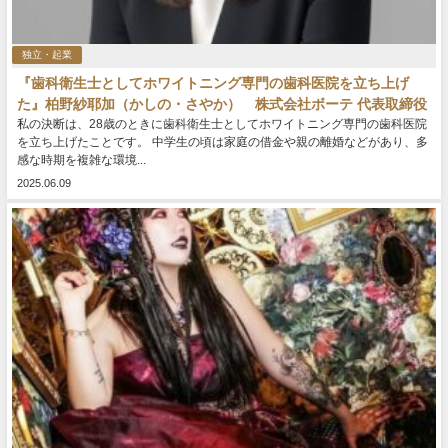
独立・起業
『歯科衛生士としてホワイトニング専門の歯科医院を立ち上げ
た』柏野紗耶加（かしの・さやか） 株式会社ボーテ 代表取締役
私の決断は、28歳のときに歯科衛生士としてホワイトニング専門の歯科医院
を立ち上げたことです。 中学生の頃は家庭の借金や親の離婚などがあり、多
感な時期を複雑な環境...
2025.06.09