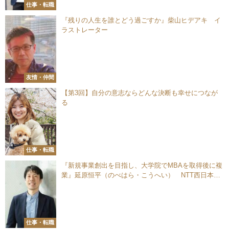
仕事・転職
『残りの人生を誰とどう過ごすか』柴山ヒデアキ イ
ラストレーター
友情・仲間
【第3回】自分の意志ならどんな決断も幸せにつなが
る
仕事・転職
『新規事業創出を目指し、大学院でMBAを取得後に複
業』延原恒平（のべはら・こうへい） NTT西日本株
式会社 経営企画部
仕事・転職