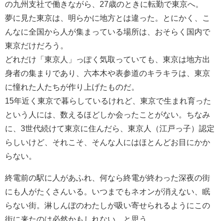
の九州支社で働きながら、27歳のときに転勤で東京へ。
夢に見た東京は、明らかに地方とは違った。とにかく、こ
んなに全国から人が集まっている場所は、おそらく国内で
東京だけだろう。
どれだけ「東京人」っぽく気取っていても、東京は地方出
身者の集まりであり、六本木や表参道のキラキラは、東京
に憧れた人たちが作り上げたものだ。
15年近く東京で暮らしているけれど、東京で生まれ育った
という人には、数えるほどしか会ったことがない。ちなみ
に、3世代続けて東京に住んだら、東京人（江戸っ子）認定
らしいけど、それこそ、そんな人にはほとんどお目にかか
らない。
終電前の駅に人があふれ、何なら終電が終わった深夜の街
にも人がたくさんいる。いつまでもネオンが消えない、眠
らない街。淋しんぼのわたしが吸い寄せられるようにこの
街に来たのは必然かもしれない、と思う。