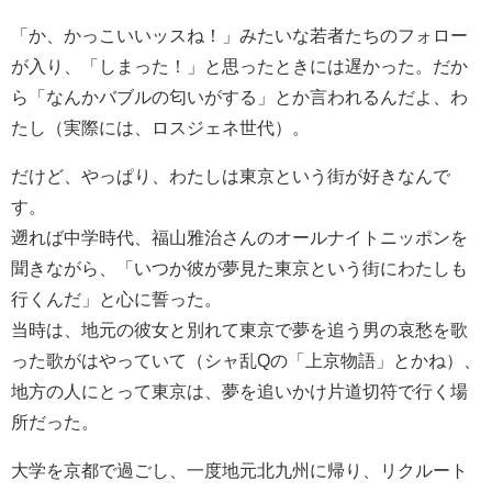
「か、かっこいいッスね！」みたいな若者たちのフォロー
が入り、「しまった！」と思ったときには遅かった。だか
ら「なんかバブルの匂いがする」とか言われるんだよ、わ
たし（実際には、ロスジェネ世代）。
だけど、やっぱり、わたしは東京という街が好きなんで
す。
遡れば中学時代、福山雅治さんのオールナイトニッポンを
聞きながら、「いつか彼が夢見た東京という街にわたしも
行くんだ」と心に誓った。
当時は、地元の彼女と別れて東京で夢を追う男の哀愁を歌
った歌がはやっていて（シャ乱Qの「上京物語」とかね）、
地方の人にとって東京は、夢を追いかけ片道切符で行く場
所だった。
大学を京都で過ごし、一度地元北九州に帰り、リクルート