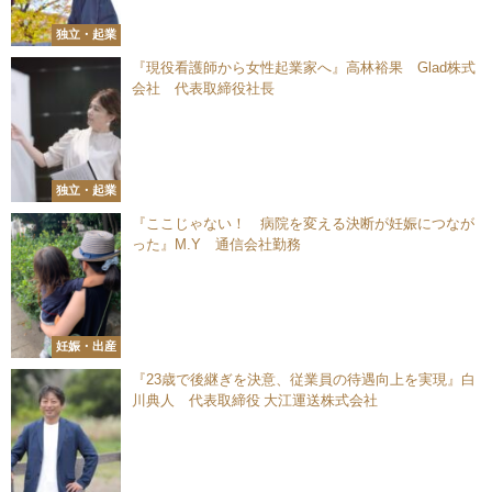
独立・起業
『現役看護師から女性起業家へ』高林裕果 Glad株式
会社 代表取締役社長
独立・起業
『ここじゃない！ 病院を変える決断が妊娠につなが
った』M.Y 通信会社勤務
妊娠・出産
『23歳で後継ぎを決意、従業員の待遇向上を実現』白
川典人 代表取締役 大江運送株式会社