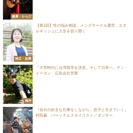
健康・からだ
【第1回】性の悩み相談、メンズサークル運営…エネ
ルギッシュに人生を切り開く
独立・起業
『大学時代に台湾留学を決意。そして日本へ』チン・
イーカン 広告会社営業
海外
『自分の好きな仕事をしながら、息子と生きていく』
村田薫 パーソナルスタイリスト／ダンサー