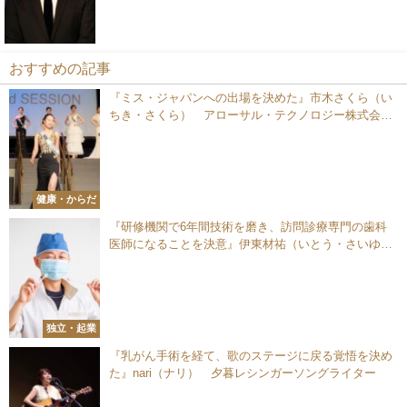
おすすめの記事
『ミス・ジャパンへの出場を決めた』市木さくら（い
ちき・さくら） アローサル・テクノロジー株式会社
広報
健康・からだ
『研修機関で6年間技術を磨き、訪問診療専門の歯科
医師になることを決意』伊東材祐（いとう・さいゆ
う） 訪問歯科医師
独立・起業
『乳がん手術を経て、歌のステージに戻る覚悟を決め
た』nari（ナリ） 夕暮レシンガーソングライター