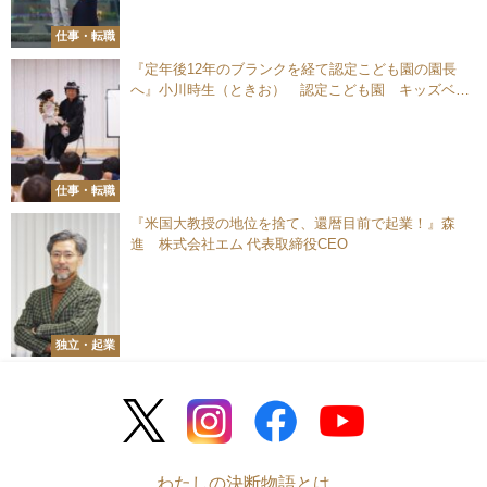
仕事・転職
『定年後12年のブランクを経て認定こども園の園長
へ』小川時生（ときお） 認定こども園 キッズベー
ス 園長
仕事・転職
『米国大教授の地位を捨て、還暦目前で起業！』森
進 株式会社エム 代表取締役CEO
独立・起業
わたしの決断物語とは