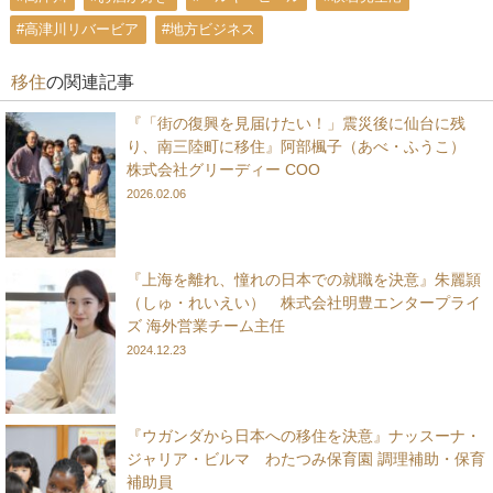
#高津川リバービア
#地方ビジネス
移住
の関連記事
『「街の復興を見届けたい！」震災後に仙台に残
り、南三陸町に移住』阿部楓子（あべ・ふうこ）
株式会社グリーディー COO
2026.02.06
『上海を離れ、憧れの日本での就職を決意』朱麗頴
（しゅ・れいえい） 株式会社明豊エンタープライ
ズ 海外営業チーム主任
2024.12.23
『ウガンダから日本への移住を決意』ナッスーナ・
ジャリア・ビルマ わたつみ保育園 調理補助・保育
補助員