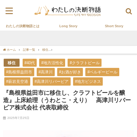
わたしの決断物語とは
Long Story
Short Story
ホーム
記事一覧
移住
『島根県益田市に移住し、クラフトビールを醸造』上床絵
移住
#40代
#地方活性化
#クラフトビール
#島根県益田市
#高津川
#お酒が好き
#ベルギービール
#萩岩見空港
#高津川リバービア
#地方ビジネス
『島根県益田市に移住し、クラフトビールを醸
造』上床絵理（うわとこ・えり） 高津川リバー
ビア株式会社 代表取締役
2025年7月25日