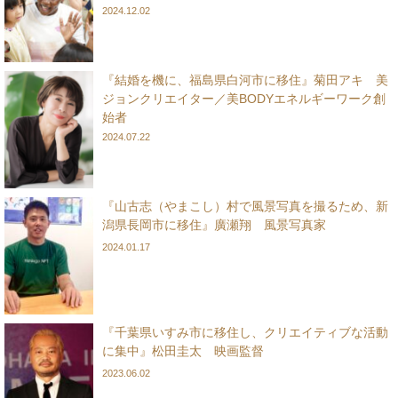
2024.12.02
『結婚を機に、福島県白河市に移住』菊田アキ 美
ジョンクリエイター／美BODYエネルギーワーク創
始者
2024.07.22
『山古志（やまこし）村で風景写真を撮るため、新
潟県長岡市に移住』廣瀬翔 風景写真家
2024.01.17
『千葉県いすみ市に移住し、クリエイティブな活動
に集中』松田圭太 映画監督
2023.06.02