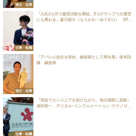
独立・起業
『入社2カ月で越境活動を開始、E-1グランプリの運営
にも携わる』森川裕介（もりかわ・ゆうすけ） NTT
西日本株式会社 エンタープライズビジネス営業部
仕事・転職
『アパレル会社を辞め、鍼灸師として再出発』坂本詩
織 鍼灸師
独立・起業
『現役でエンジニアを続けながら、地元函館に貢献』
成田裕一 デジタル･インフォメーション･テクノロジ
ー株式会社 DXビジネス事業部 事業部長 執行役員
仕事・転職