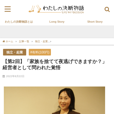
わたしの決断物語とは
Long Story
Short Story
ホーム
記事一覧
独立・起業
【第2回】「家族を捨てて夜逃げできますか？」経
独立・起業
#有料(100円)
【第2回】「家族を捨てて夜逃げできますか？」
経営者として問われた覚悟
2022年8月22日