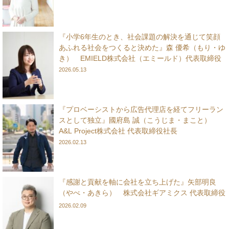
『小学6年生のとき、社会課題の解決を通じて笑顔
あふれる社会をつくると決めた』森 優希（もり・ゆ
き） EMIELD株式会社（エミールド）代表取締役
2026.05.13
『プロベーシストから広告代理店を経てフリーラン
スとして独立』國府島 誠（こうじま・まこと）
A&L Project株式会社 代表取締役社長
2026.02.13
『感謝と貢献を軸に会社を立ち上げた』矢部明良
（やべ・あきら） 株式会社ギアミクス 代表取締役
2026.02.09