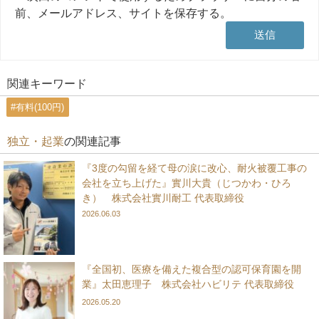
前、メールアドレス、サイトを保存する。
関連キーワード
#有料(100円)
独立・起業
の関連記事
『3度の勾留を経て母の涙に改心、耐火被覆工事の
会社を立ち上げた』實川大貴（じつかわ・ひろ
き） 株式会社實川耐工 代表取締役
2026.06.03
『全国初、医療を備えた複合型の認可保育園を開
業』太田恵理子 株式会社ハビリテ 代表取締役
2026.05.20