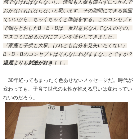
感でなければならないし、情報も人脈も偏らずにつかんで
おかなければならないと思います。その期間にできる範囲
でいいから、ちゃくちゃくと準備をする。このコンセプト
で我をとおしたB・B・Bは、反対意見なんてなんのその、
マスコミに出るたびにファンを増やしてきました。
『家庭も子供も大事。けれども自分を見失いたくない』
B・B・Bのコンセプトはそんなにわがままなことですか？
退屈よりも刺激が好き！！
」
30年経ってもまったく色あせないメッセージだ。時代が
変わっても、子育て世代の女性が抱える思いは変わってい
ないのだろう。