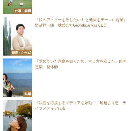
仕事・転職
『娘のアトピーを治したい！ と健康をテーマに起業』
野邊祥一朗 株式会社Growthcanvas CEO
健康・からだ
『求めていた家庭を築くため、考え方を変えた』保岡
恵梨 整体師
結婚
『決断を応援するメディアを始動！』尾越まり恵 ラ
イフメディア代表