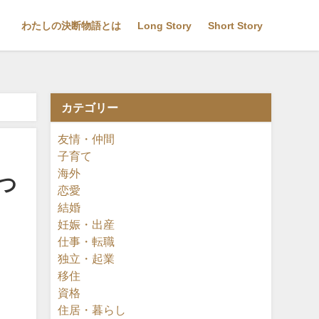
わたしの決断物語とは
Long Story
Short Story
カテゴリー
友情・仲間
子育て
海外
つ
恋愛
結婚
妊娠・出産
仕事・転職
独立・起業
移住
資格
住居・暮らし