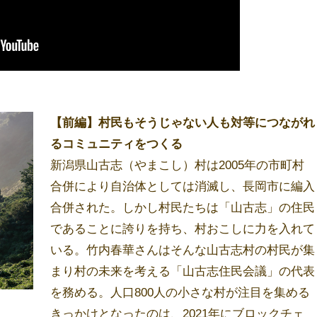
【前編】村民もそうじゃない人も対等につながれ
るコミュニティをつくる
新潟県山古志（やまこし）村は2005年の市町村
合併により自治体としては消滅し、長岡市に編入
合併された。しかし村民たちは「山古志」の住民
であることに誇りを持ち、村おこしに力を入れて
いる。竹内春華さんはそんな山古志村の村民が集
まり村の未来を考える「山古志住民会議」の代表
を務める。人口800人の小さな村が注目を集める
きっかけとなったのは、2021年にブロックチェ