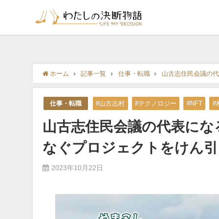
ホーム
記事一覧
仕事・転職
山古志住民会議の代
仕事・転職
#山古志村
#テクノロジー
#NFT
#
山古志住民会議の代表にな
なぐプロジェクトをけん引
2023年10月22日