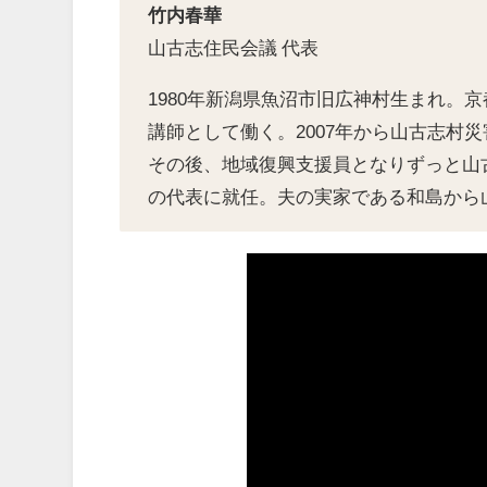
竹内春華
山古志住民会議 代表
1980年新潟県魚沼市旧広神村生まれ。
講師として働く。2007年から山古志村
その後、地域復興支援員となりずっと山古
の代表に就任。夫の実家である和島から