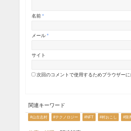
名前
*
メール
*
サイト
次回のコメントで使用するためブラウザーに
関連キーワード
#山古志村
#テクノロジー
#NFT
#村おこし
#限