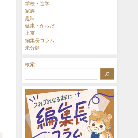
学校・進学
家族
趣味
健康・からだ
上京
編集長コラム
未分類
検索