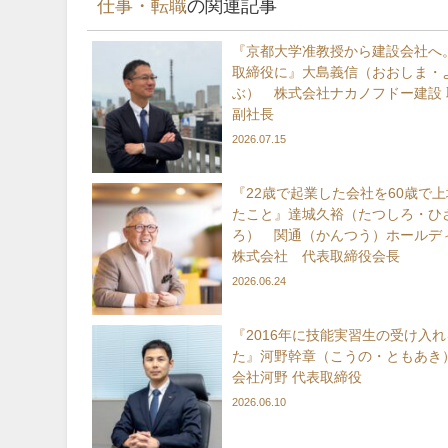
仕事・転職
の関連記事
『京都大学准教授から建設会社へ。
取締役に』大島義信（おおしま・
ぶ） 株式会社ナカノフドー建設 
副社長
2026.07.15
『22歳で起業した会社を60歳で
たこと』達城久裕（たつしろ・ひ
ろ） 関通（かんつう）ホールデ
株式会社 代表取締役会長
2026.06.24
『2016年に技能実習生の受け入
た』河野幹章（こうの・ともあき
会社河野 代表取締役
2026.06.10