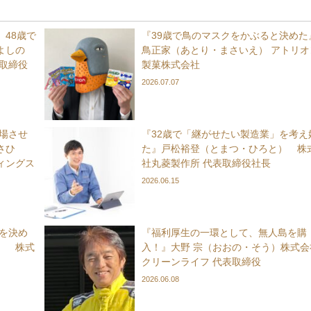
48歳で
『39歳で鳥のマスクをかぶると決めた
よしの
鳥正家（あとり・まさいえ） アトリオ
取締役
製菓株式会社
2026.07.07
上場させ
『32歳で「継がせたい製造業」を考え
さひ
た』戸松裕登（とまつ・ひろと） 株
ィングス
社丸菱製作所 代表取締役社長
2026.06.15
れを決め
『福利厚生の一環として、無人島を購
） 株式
入！』大野 宗（おおの・そう）株式会
クリーンライフ 代表取締役
2026.06.08