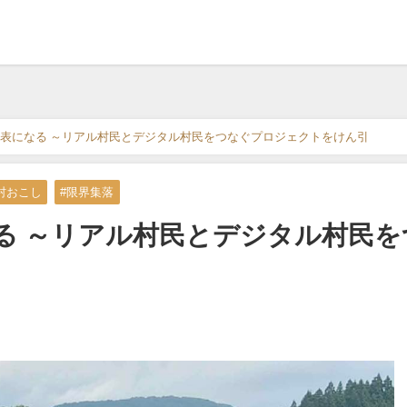
表になる ～リアル村民とデジタル村民をつなぐプロジェクトをけん引
村おこし
#限界集落
る ～リアル村民とデジタル村民を