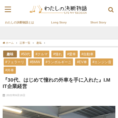
わたしの決断物語とは
Long Story
Short Story
ホーム
記事一覧
趣味
『30代、はじめて憧れの外車を手に入れた』I.M IT企業経
趣味
#50代
#クルマ
#憧れ
#愛車
#自動車
#フェラーリ
#BMW
#ランボルギーニ
#EV車
#エンジン音
#外車
『30代、はじめて憧れの外車を手に入れた』I.M
IT企業経営
2022年9月16日