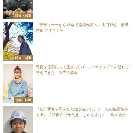
独立・起業
『デザイナーから48歳で染織作家へ』山口智佐 染織
作家 デザイナー
独立・起業
写真を仕事にして生きていく ～ファインダーを通して
見えてきた、本当の幸せ
仕事・転職
『社外研修で学んだ知識を生かし、チームの生産性を
向上』 片江俊介（かたえ・しゅんすけ） 株式会社
NTTフィールドテクノ 福岡設備部 フィールドサービス
センター