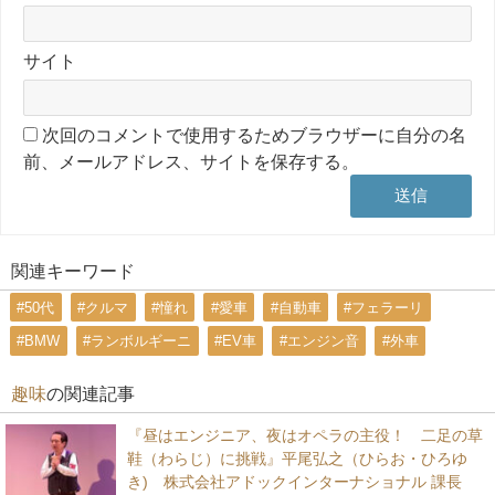
サイト
次回のコメントで使用するためブラウザーに自分の名
前、メールアドレス、サイトを保存する。
関連キーワード
#50代
#クルマ
#憧れ
#愛車
#自動車
#フェラーリ
#BMW
#ランボルギーニ
#EV車
#エンジン音
#外車
趣味
の関連記事
『昼はエンジニア、夜はオペラの主役！ 二足の草
鞋（わらじ）に挑戦』平尾弘之（ひらお・ひろゆ
き) 株式会社アドックインターナショナル 課長