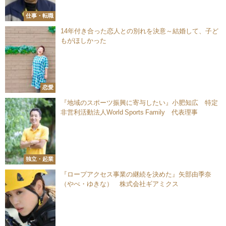
仕事・転職
14年付き合った恋人との別れを決意～結婚して、子ど
もがほしかった
恋愛
『地域のスポーツ振興に寄与したい』小肥知広 特定
非営利活動法人World Sports Family 代表理事
独立・起業
『ロープアクセス事業の継続を決めた』矢部由季奈
（やべ・ゆきな） 株式会社ギアミクス