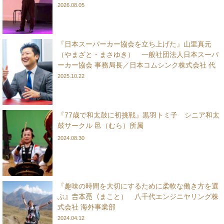
2026.08.05
『日本スーパーカー協会を立ち上げた』山里真元
（やまざと・まさゆき） 一般社団法人日本スーパ
ーカー協会 事務局長／日本コムシンク株式会社 代
表取締役会長 兼 社長
2025.10.22
『77歳で和太鼓に初挑戦』黒羽トミ子 シニア和太
鼓サークル 邑（むら）所属
2024.08.30
『趣味の時間を大切にするために柔軟な働き方を選
ぶ』𠮷本亮（まこと） 八千代エンジニヤリング株
式会社 海外事業部
2024.04.12