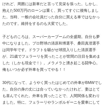
けれど、周囲には新車だと言って見栄を張った。しかし、
抱えた500万円のローンは重く、買ってすぐに後悔しまし
た。当時、一般の会社員だった自分に買える車ではなかっ
たのです。維持をするのも大変でした。
子どものころは、スーパーカーブームの全盛期。自分も夢
中になりました。プロ野球の清原和博選手、桑田真澄選手
は同学年です。ドラフトを騒がせ球団入りした清原選手
が、21歳でフェラーリを買ったことが世間の注目を集めま
した（しかも現金で！）。メラメラと湧き起こる闘争心。
俺もいつか必ず外車を買ってやる！！
30代になって、ようやく買ったはじめての外車がBMWでし
た。自分の身の丈には合っていなかったけれど、妻はとて
も喜んでくれた。外車を買ったことで、人間関係も変わり
ました。特に、フェラーリやランボルギーニを愛車にして