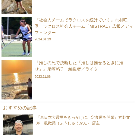
『社会人チームでラクロスを続けていく』志村咲
季 ラクロス社会人チーム「MISTRAL」広報／ディ
フェンダー
2024.01.29
『推しの死で決断した「推しは推せるときに推
せ」』尾崎悠子 編集者／ライター
2023.11.06
おすすめの記事
『東日本大震災をきっかけに、定食屋を開業』神野文
寿 楓楸栞（ふうしゅうかん） 店主