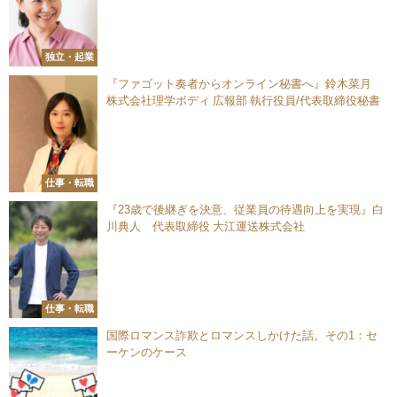
独立・起業
『ファゴット奏者からオンライン秘書へ』鈴木菜月
株式会社理学ボディ 広報部 執行役員/代表取締役秘書
仕事・転職
『23歳で後継ぎを決意、従業員の待遇向上を実現』白
川典人 代表取締役 大江運送株式会社
仕事・転職
国際ロマンス詐欺とロマンスしかけた話。その1：セ
ーケンのケース