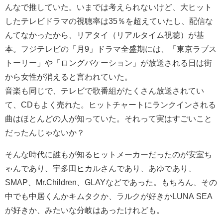
んなで推していた。いまでは考えられないけど、大ヒット
したテレビドラマの視聴率は35％を超えていたし、配信な
んてなかったから、リアタイ（リアルタイム視聴）が基
本。フジテレビの「月9」ドラマ全盛期には、「東京ラブス
トーリー」や「ロングバケーション」が放送される日は街
から女性が消えると言われていた。
音楽も同じで、テレビで歌番組がたくさん放送されてい
て、CDもよく売れた。ヒットチャートにランクインされる
曲はほとんどの人が知っていた。それって実はすごいこと
だったんじゃないか？
そんな時代に誰もが知るヒットメーカーだったのが安室ち
ゃんであり、宇多田ヒカルさんであり、あゆであり、
SMAP、Mr.Children、GLAYなどであった。もちろん、その
中でも中居くんかキムタクか、ラルクが好きかLUNA SEA
が好きか、みたいな分岐はあったけれども。