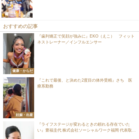
おすすめの記事
『歯列矯正で笑顔が強みに』EKO（えこ） フィット
ネストレーナー／インフルエンサー
健康・からだ
『これで最後、と決めた2度目の体外受精』さち 医
療系勤務
妊娠・出産
『ライフステージが変わるときの頼れる存在でいた
い』豊福圭代 株式会社ソーシャルワーク福岡 代表取締
役／ディスティバス 代表