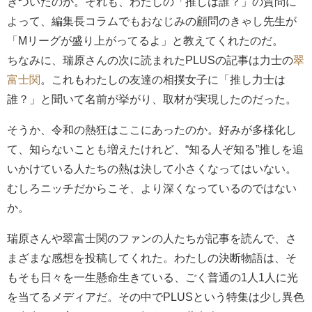
きついたのか。それも、わたしの「推しは誰？」の質問に
よって、編集長コラムでもおなじみの顧問のきゃし先生が
「Mリーグが盛り上がってるよ」と教えてくれたのだ。
ちなみに、瑞原さんの次に読まれたPLUSの記事は力士の
翠
富士関
。これもわたしの友達の相撲女子に「推し力士は
誰？」と聞いて名前が挙がり、取材が実現したのだった。
そうか、令和の熱狂はここにあったのか。好みが多様化し
て、知らないことも増えたけれど、“知る人ぞ知る”推しを追
いかけている人たちの熱は決して小さくなってはいない。
むしろニッチだからこそ、より深くなっているのではない
か。
瑞原さんや翠富士関のファンの人たちが記事を読んで、さ
まざまな感想を投稿してくれた。わたしの決断物語は、そ
もそも日々を一生懸命生きている、ごく普通の1人1人に光
を当てるメディアだ。その中でPLUSという特集は少し異色