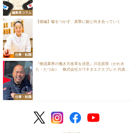
編集長コラム
【後編】嘘をつかず、真摯に鮨と向き合っていく
仕事・転職
『物流業界の働き方改革を決意』川北辰実（かわき
た・たつみ） 株式会社カワキタエクスプレス 代表取
締役
仕事・転職