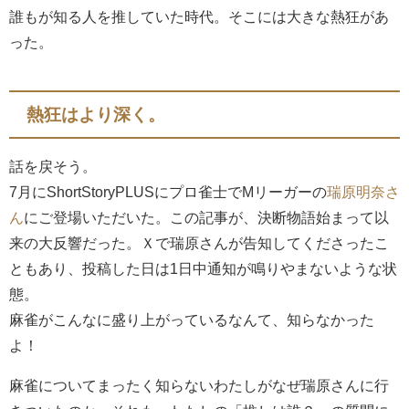
誰もが知る人を推していた時代。そこには大きな熱狂があ
った。
熱狂はより深く。
話を戻そう。
7月にShortStoryPLUSにプロ雀士でMリーガーの
瑞原明奈さ
ん
にご登場いただいた。この記事が、決断物語始まって以
来の大反響だった。Ｘで瑞原さんが告知してくださったこ
ともあり、投稿した日は1日中通知が鳴りやまないような状
態。
麻雀がこんなに盛り上がっているなんて、知らなかった
よ！
麻雀についてまったく知らないわたしがなぜ瑞原さんに行