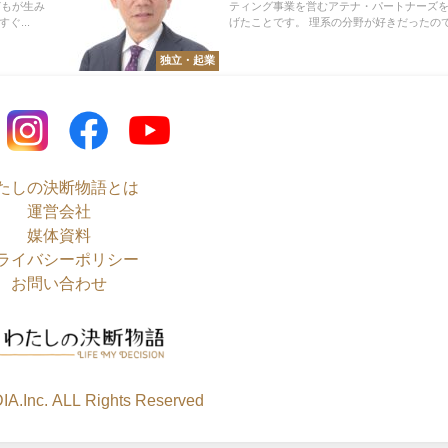
式会社 代表取締役
どもが生み
ティング事業を営むアテナ・パートナーズ
ぐ...
げたことです。 理系の分野が好きだったので研
独立・起業
たしの決断物語とは
運営会社
媒体資料
ライバシーポリシー
お問い合わせ
A.Inc. ALL Rights Reserved