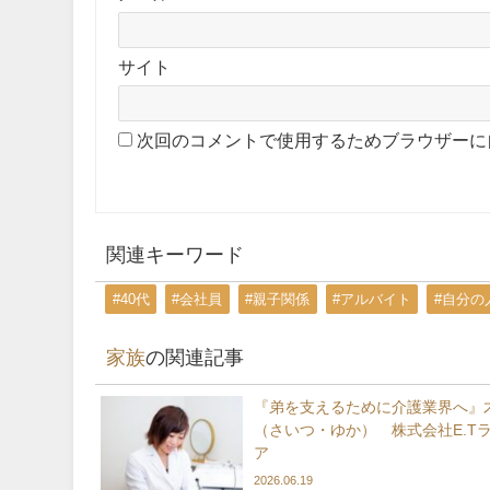
サイト
次回のコメントで使用するためブラウザーに
関連キーワード
#40代
#会社員
#親子関係
#アルバイト
#自分の
家族
の関連記事
『弟を支えるために介護業界へ』
（さいつ・ゆか） 株式会社E.T
ア
2026.06.19