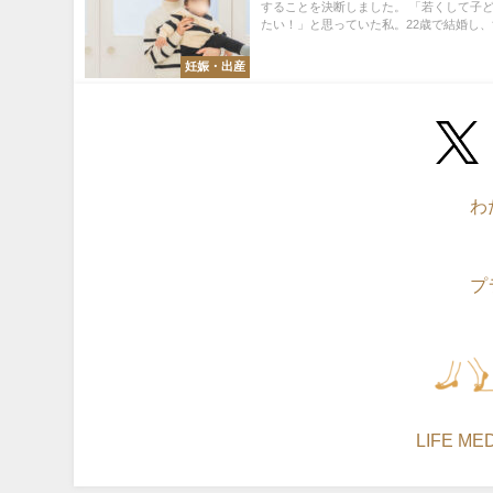
することを決断しました。 「若くして子
たい！」と思っていた私。22歳で結婚し、す
妊娠・出産
わ
プ
©LIFE MEDI