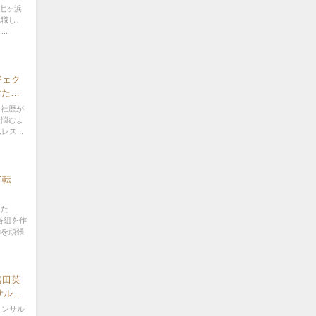
県七ヶ浜
就職し、
..
ジェク
けた』
社NTT
、社歴が
ンター
て悩むよ
ス...
て転
りた
番組を作
動を頑張
嘉田英
サルテ
ーズ株
コンサル