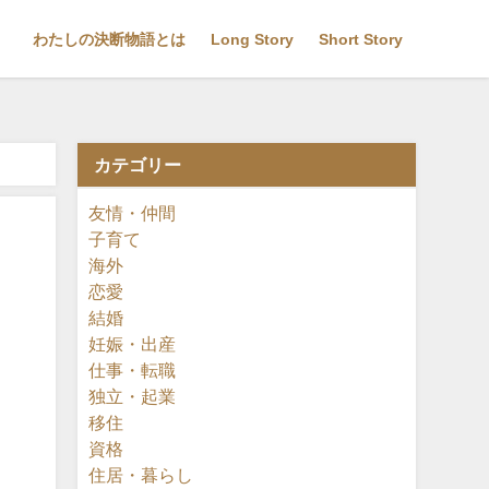
わたしの決断物語とは
Long Story
Short Story
カテゴリー
友情・仲間
子育て
海外
恋愛
結婚
妊娠・出産
仕事・転職
独立・起業
移住
資格
住居・暮らし