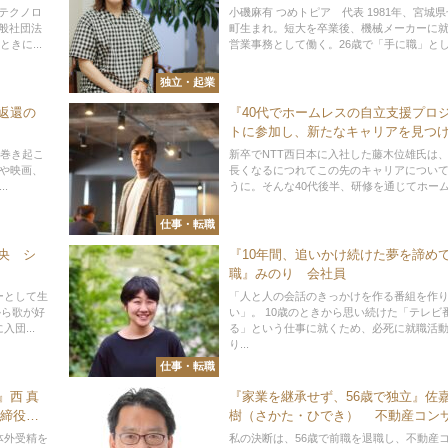
テクノロ
小磯麻有 つめトピア 代表 1981年、宮城
般社団法
町生まれ。短大を卒業後、機械メーカーに
きに...
営業事務として働く。26歳で「手に職」とし.
独立・起業
返還の
『40代でホームレスの自立支援プロ
トに参加し、新たなキャリアを見つ
藤木位雄（ふじき・いさお） 株式会
し巻き起こ
新卒でNTT西日本に入社した藤木位雄氏は
西日本ルセント 関西支店 京橋第2セ
マや映画、
長くなるにつれてこの先のキャリアについ
.
うに。そんな40代後半、研修を通じてホームレ
センター長
仕事・転職
央 シ
『10年間、追いかけ続けた夢を諦め
職』みのり 会社員
ーとして生
「人と人の会話のきっかけを作る番組を作
から歌が好
い」。 10歳のときから思い続けた「テレビ
団...
る」という仕事に就くため、必死に就職活
り...
仕事・転職
』西 真
『家業を継承せず、56歳で独立』佐
取締役社
樹（さかた・ひでき） 不動産コン
ィングマスター／アテナ・パートナ
体外受精を
私の決断は、56歳で前職を退職し、不動産