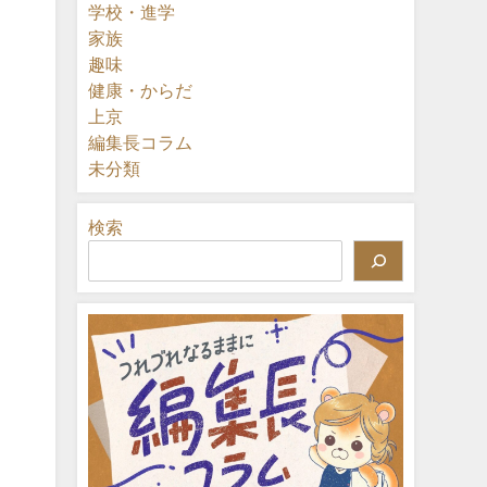
学校・進学
家族
趣味
健康・からだ
上京
編集長コラム
未分類
検索