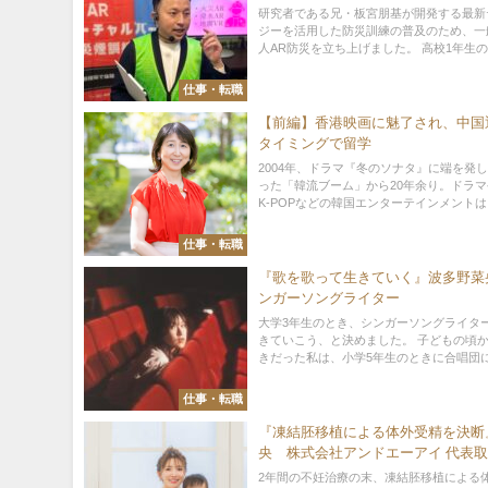
災士
研究者である兄・板宮朋基が開発する最新
ジーを活用した防災訓練の普及のため、一
人AR防災を立ち上げました。 高校1年生のと
仕事・転職
【前編】香港映画に魅了され、中国
タイミングで留学
2004年、ドラマ『冬のソナタ』に端を発
った「韓流ブーム」から20年余り。ドラ
K-POPなどの韓国エンターテインメントは..
仕事・転職
『歌を歌って生きていく』波多野菜
ンガーソングライター
大学3年生のとき、シンガーソングライタ
きていこう、と決めました。 子どもの頃
きだった私は、小学5年生のときに合唱団に入
仕事・転職
『凍結胚移植による体外受精を決断
央 株式会社アンドエーアイ 代表
長
2年間の不妊治療の末、凍結胚移植による