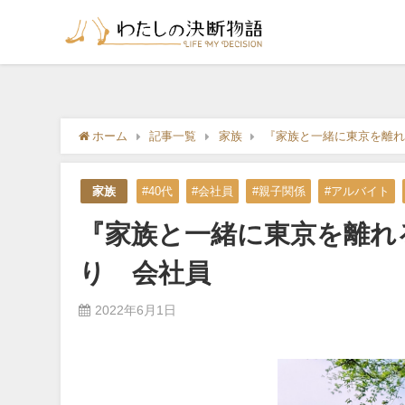
ホーム
記事一覧
家族
『家族と一緒に東京を離れ
家族
#40代
#会社員
#親子関係
#アルバイト
『家族と一緒に東京を離れ
り 会社員
2022年6月1日