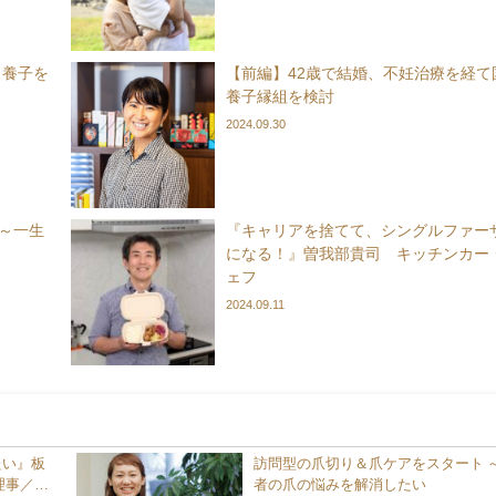
。養子を
【前編】42歳で結婚、不妊治療を経て
養子縁組を検討
2024.09.30
～一生
『キャリアを捨てて、シングルファー
になる！』曽我部貴司 キッチンカー 
ェフ
2024.09.11
たい』板
訪問型の爪切り＆爪ケアをスタート 
理事／防
者の爪の悩みを解消したい