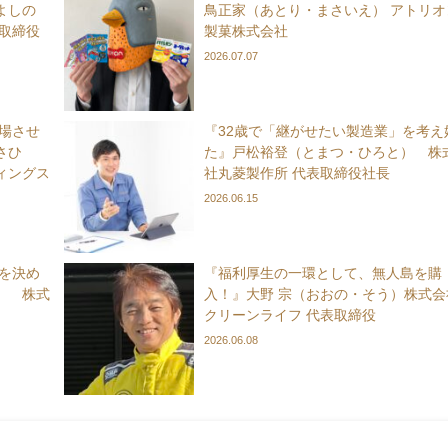
よしの
鳥正家（あとり・まさいえ） アトリオ
取締役
製菓株式会社
2026.07.07
上場させ
『32歳で「継がせたい製造業」を考え
さひ
た』戸松裕登（とまつ・ひろと） 株
ィングス
社丸菱製作所 代表取締役社長
2026.06.15
れを決め
『福利厚生の一環として、無人島を購
） 株式
入！』大野 宗（おおの・そう）株式会
クリーンライフ 代表取締役
2026.06.08