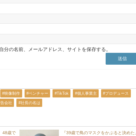
自分の名前、メールアドレス、サイトを保存する。
#映像制作
#ベンチャー
#TikTok
#個人事業主
#プロデュース
広告会社
#社長の名は
48歳で
『39歳で鳥のマスクをかぶると決めた