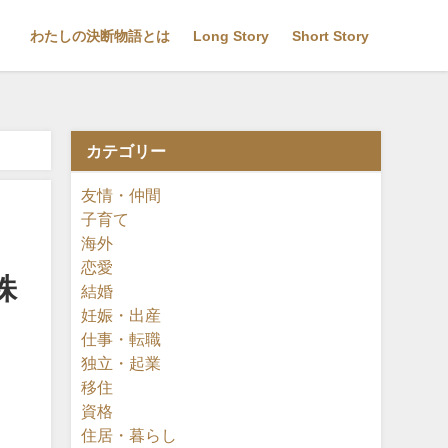
わたしの決断物語とは
Long Story
Short Story
カテゴリー
友情・仲間
子育て
海外
恋愛
株
結婚
妊娠・出産
仕事・転職
独立・起業
移住
資格
住居・暮らし