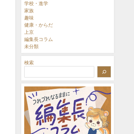
学校・進学
家族
趣味
健康・からだ
上京
編集長コラム
未分類
検索