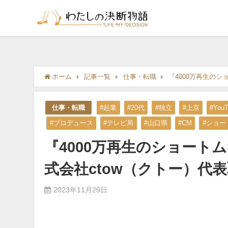
ホーム
記事一覧
仕事・転職
『4000万再生の
仕事・転職
#起業
#20代
#独立
#上京
#YouT
#プロデュース
#テレビ局
#山口県
#CM
#ショー
『4000万再生のショート
式会社ctow（クトー）代
2023年11月29日