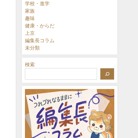
学校・進学
家族
趣味
健康・からだ
上京
編集長コラム
未分類
検索