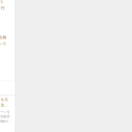
う
 代
光輝
ンス
座を立
』吉留
ェーンを
食店経営
の...