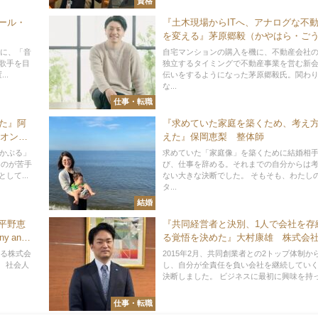
資格
ール・
『土木現場からITへ、アナログな不
を変える』茅原郷毅（かやはら・ご
き） 株式会社NTTビジネスソリュ
年に、「音
自宅マンションの購入を機に、不動産会社
ズ 広島ビジネス営業部
歌手を目
独立するタイミングで不動産事業を営む新
..
伝いをするようになった茅原郷毅氏。関わ
な...
仕事・転職
めた』阿
『求めていた家庭を築くため、考え
リオン製
えた』保岡恵梨 整体師
をかぶる」
求めていた「家庭像」を築くために結婚相
るのが苦手
び、仕事を辞める。それまでの自分からは
して...
ない大きな決断でした。 そもそも、わたし
タ...
結婚
平野恵
『共同経営者と決別、1人で会社を存
 and
る覚悟を決めた』大村康雄 株式会
ジコネクション 代表取締役
する株式会
2015年2月、共同創業者との2トップ体制か
た。 社会人
し、自分が全責任を負い会社を継続してい
決断しました。 ビジネスに最初に興味を持った
仕事・転職