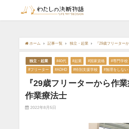
ホーム
記事一覧
独立・起業
『29歳フリーター
独立・起業
#40代
#起業
#国家資格
#専門学校
#フリーター
#ADHD
#特別支援学校
#無理をしない
『29歳フリーターから作
作業療法士
2022年8月5日