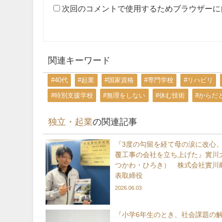
次回のコメントで使用するためブラウザーに
関連キーワード
#40代
#起業
#国家資格
#専門学校
#リハビリ
#特別支援学校
#無理をしない
#休む技術
#からだ
独立・起業
の関連記事
『3度の勾留を経て母の涙に改心
覆工事の会社を立ち上げた』實川
つかわ・ひろき） 株式会社實川耐
表取締役
2026.06.03
『小学6年生のとき、社会課題の