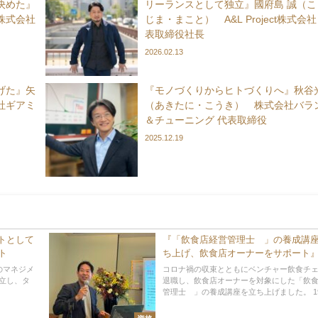
決めた』
リーランスとして独立』國府島 誠（こ
D株式会社
じま・まこと） A&L Project株式会社
表取締役社長
2026.02.13
げた』矢
『モノづくりからヒトづくりへ』秋谷
社ギアミ
（あきたに・こうき） 株式会社バラ
＆チューニング 代表取締役
2025.12.19
トとして
『「飲食店経営管理士®」の養成講
ト
ち上げ、飲食店オーナーをサポート
健一 10DOORSCONSULTING 代表
rのマネジメ
コロナ禍の収束とともにベンチャー飲食チ
独立し、タ
退職し、飲食店オーナーを対象にした「飲
管理士®」の養成講座を立ち上げました。 19歳