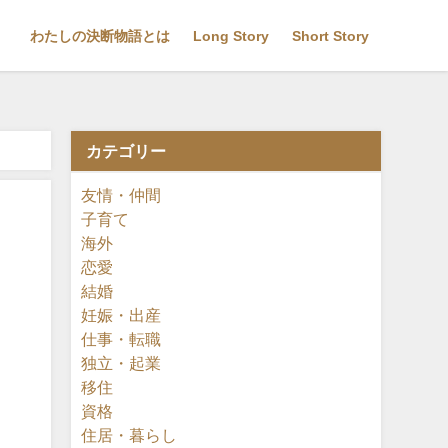
わたしの決断物語とは
Long Story
Short Story
カテゴリー
友情・仲間
子育て
海外
恋愛
一
結婚
妊娠・出産
仕事・転職
独立・起業
移住
資格
住居・暮らし