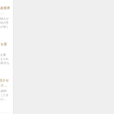
動産業界
う
ーション
の知人が
会社の手
りが深く
方を変
手を選
考えられ
の好きな
続させ
社エッ
ら脱却
くことを
...