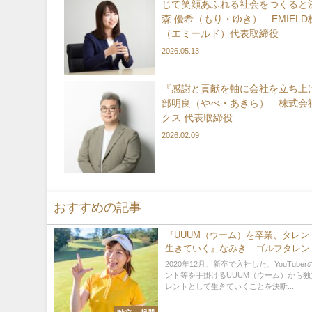
じて笑顔あふれる社会をつくると
森 優希（もり・ゆき） EMIEL
（エミールド）代表取締役
2026.05.13
『感謝と貢献を軸に会社を立ち上
部明良（やべ・あきら） 株式会
クス 代表取締役
2026.02.09
おすすめの記事
『UUUM（ウーム）を卒業、タレン
生きていく』なみき ゴルフタレン
2020年12月、新卒で入社した、YouTube
ント等を手掛けるUUUM（ウーム）から
レントとして生きていくことを決断...