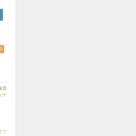
D
保育
リテ
てフ