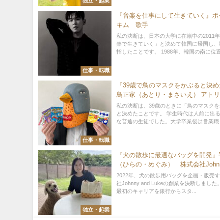
独立・起業
『音楽を仕事にして生きていく』ポ
キム 歌手
私の決断は、日本の大学に在籍中の2011
楽で生きていく」と決めて韓国に帰国し、
指したことです。 1988年、韓国の南に位置.
仕事・転職
『39歳で鳥のマスクをかぶると決
鳥正家（あとり・まさいえ） アト
菓株式会社
私の決断は、39歳のときに「鳥のマスク
と決めたことです。 学生時代は人前に出
な普通の生徒でした。大学卒業後は営業職と
仕事・転職
『犬の散歩に最適なバッグを開発』
（ひらの・めぐみ） 株式会社Johnny
Luke 代表取締役
2022年、犬の散歩用バッグを企画・販売
社Johnny and Lukeの創業を決断しまし
最初のキャリアを銀行からスタ...
独立・起業