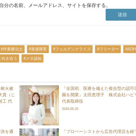
自分の名前、メールアドレス、サイトを保存する。
#作業療法士
#発達障害
#フェルデンクライス
#フリーター
#ADH
と向き合う
#メタ認知
、耐火被
『全国初、医療を備えた複合型の認可
大貴（じ
園を開業』太田恵理子 株式会社ハビ
工 代
代表取締役
2026.05.20
解決を通
『プロベーシストから広告代理店を経