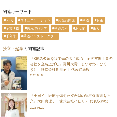
関連キーワード
#50代
#コミュニケーション
#化粧品開発
#茶道
#お茶
#企業研修
#東京理科大学
#茶道思考
#お点前
#茶人
#千利休
#茶道インストラクター
独立・起業
の関連記事
『3度の勾留を経て母の涙に改心、耐火被覆工事の
会社を立ち上げた』實川大貴（じつかわ・ひろ
き） 株式会社實川耐工 代表取締役
2026.06.03
『全国初、医療を備えた複合型の認可保育園を開
業』太田恵理子 株式会社ハビリテ 代表取締役
2026.05.20