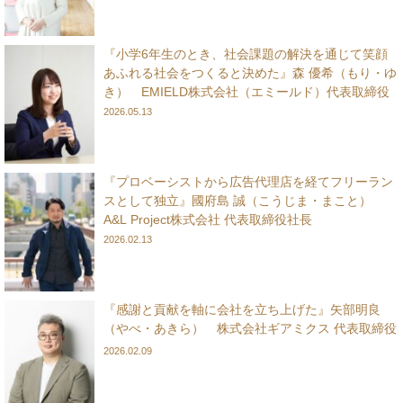
『小学6年生のとき、社会課題の解決を通じて笑顔
あふれる社会をつくると決めた』森 優希（もり・ゆ
き） EMIELD株式会社（エミールド）代表取締役
2026.05.13
『プロベーシストから広告代理店を経てフリーラン
スとして独立』國府島 誠（こうじま・まこと）
A&L Project株式会社 代表取締役社長
2026.02.13
『感謝と貢献を軸に会社を立ち上げた』矢部明良
（やべ・あきら） 株式会社ギアミクス 代表取締役
2026.02.09