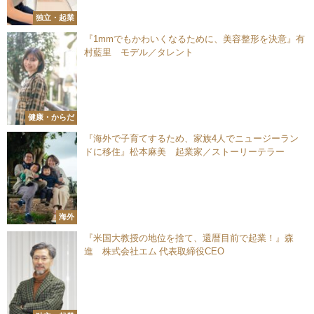
独立・起業
『1mmでもかわいくなるために、美容整形を決意』有
村藍里 モデル／タレント
健康・からだ
『海外で子育てするため、家族4人でニュージーラン
ドに移住』松本麻美 起業家／ストーリーテラー
海外
『米国大教授の地位を捨て、還暦目前で起業！』森
進 株式会社エム 代表取締役CEO