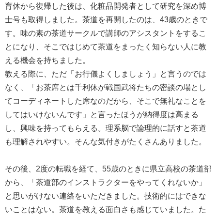
育休から復帰した後は、化粧品開発者として研究を深め博
士号も取得しました。茶道を再開したのは、43歳のときで
す。味の素の茶道サークルで講師のアシスタントをするこ
とになり、そこではじめて茶道をまったく知らない人に教
える機会を持ちました。
教える際に、ただ「お行儀よくしましょう」と言うのでは
なく、「お茶席とは千利休が戦国武将たちの密談の場とし
てコーディネートした席なのだから、そこで無礼なことを
してはいけないんです」と言ったほうが納得度は高まる
し、興味を持ってもらえる。理系脳で論理的に話すと茶道
も理解されやすい。そんな気付きがたくさんありました。
その後、2度の転職を経て、55歳のときに県立高校の茶道部
から、「茶道部のインストラクターをやってくれないか」
と思いがけない連絡をいただきました。技術的にはできな
いことはない。茶道を教える面白さも感じていました。た