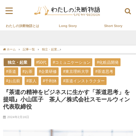
わたしの決断物語とは
Long Story
Short Story
ホーム
記事一覧
独立・起業
『茶道の精神をビジネスに生かす「茶道思考」を提
独立・起業
#50代
#コミュニケーション
#化粧品開発
#茶道
#お茶
#企業研修
#東京理科大学
#茶道思考
#お点前
#茶人
#千利休
#茶道インストラクター
『茶道の精神をビジネスに生かす「茶道思考」を
提唱』小山匡子 茶人／株式会社スモールウィン
代表取締役
2024年2月16日