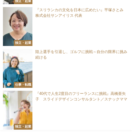
独立・起業
『スリランカの文化を日本に広めたい』平塚さとみ
株式会社サンアイリス 代表
独立・起業
陸上選手を引退し、ゴルフに挑戦～自分の限界に挑み
続ける
仕事・転職
『40代で人生2度目のフリーランスに挑戦』高橋亜矢
子 スライドデザインコンサルタント／スナックママ
独立・起業