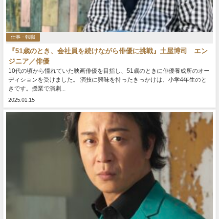
仕事・転職
『51歳のとき、会社員を続けながら俳優に挑戦』土屋博司 エン
ジニア／俳優
10代の頃から憧れていた映画俳優を目指し、51歳のときに俳優養成所のオー
ディションを受けました。 演技に興味を持ったきっかけは、小学4年生のと
きです。授業で演劇...
2025.01.15