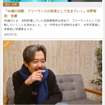
独立・起業
『40歳の決断、フリーランスの役者として生きていく』水野智
則 俳優
40歳のとき、当時所属していた芸能事務所を辞めて、フリーランスとして活
動していくことを決めました。 小・中学生の子役時代を経て、大学卒業後に
本格的に俳優業をスタ...
2023.07.21
PLUS