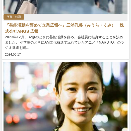
仕事・転職
『芸能活動を辞めて企業広報へ』三浦孔美（みうら・くみ） 株
式会社AHGS 広報
2023年12月、32歳のときに芸能活動を辞め、会社員に転身することを決め
ました。 小学生のときにAM文化放送で流れていたアニメ「NARUTO」のラ
ジオ番組を聞...
2024.05.17