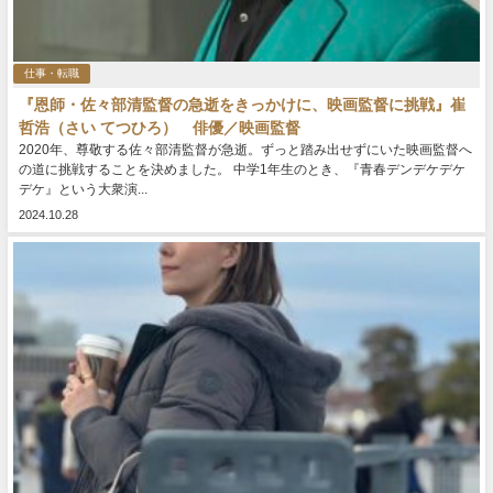
仕事・転職
『恩師・佐々部清監督の急逝をきっかけに、映画監督に挑戦』崔
哲浩（さい てつひろ） 俳優／映画監督
2020年、尊敬する佐々部清監督が急逝。ずっと踏み出せずにいた映画監督へ
の道に挑戦することを決めました。 中学1年生のとき、『青春デンデケデケ
デケ』という大衆演...
2024.10.28