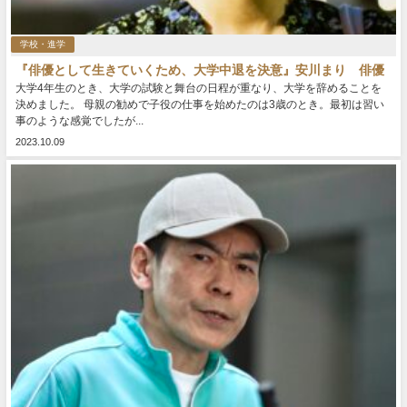
学校・進学
『俳優として生きていくため、大学中退を決意』安川まり 俳優
大学4年生のとき、大学の試験と舞台の日程が重なり、大学を辞めることを
決めました。 母親の勧めで子役の仕事を始めたのは3歳のとき。最初は習い
事のような感覚でしたが...
2023.10.09