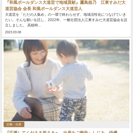
『和風ポールダンス大道芸で地域貢献』鷹島姫乃 江東すみだ大
道芸協会 会長 和風ポールダンス大道芸人
大道芸を「ただの人集め」の一環で終わらせず、地域活性化につなげていき
たい。そんな願いを託し、2022年、一般社団法人江東すみだ大道芸協会を設
立しました。 高校時...
2023.03.08
妊娠・出産
『応援してくださる皆さまへ、出産をご報告』しじみ 俳優