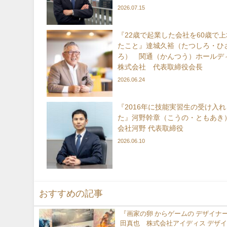
2026.07.15
『22歳で起業した会社を60歳で
たこと』達城久裕（たつしろ・ひ
ろ） 関通（かんつう）ホールデ
株式会社 代表取締役会長
2026.06.24
『2016年に技能実習生の受け入
た』河野幹章（こうの・ともあき
会社河野 代表取締役
2026.06.10
おすすめの記事
『画家の卵 からゲームの デザイナ
田真也 株式会社アイディス デザ