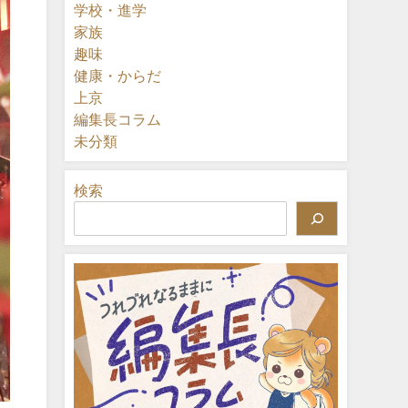
学校・進学
家族
趣味
健康・からだ
上京
編集長コラム
未分類
検索