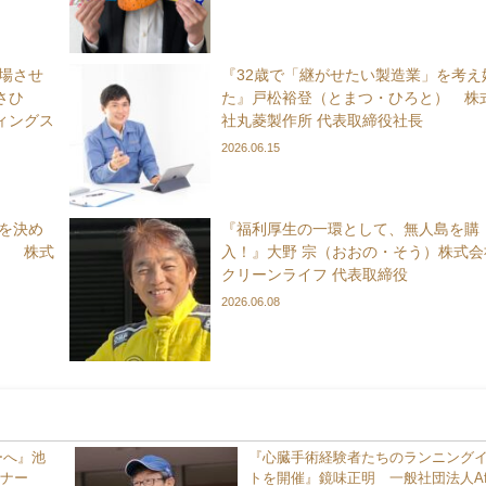
上場させ
『32歳で「継がせたい製造業」を考え
さひ
た』戸松裕登（とまつ・ひろと） 株
ィングス
社丸菱製作所 代表取締役社長
2026.06.15
れを決め
『福利厚生の一環として、無人島を購
） 株式
入！』大野 宗（おおの・そう）株式会
クリーンライフ 代表取締役
2026.06.08
ーへ』池
『心臓手術経験者たちのランニング
イナー
トを開催』鏡味正明 一般社団法人Aft