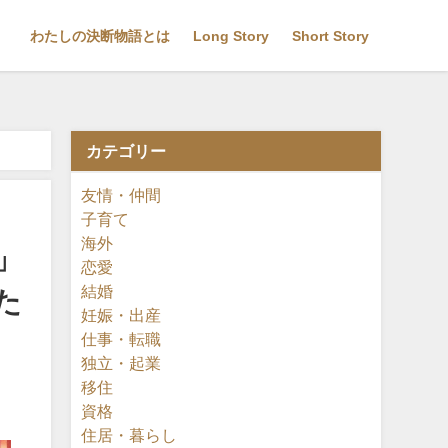
わたしの決断物語とは
Long Story
Short Story
カテゴリー
ャストの価値向上に貢献したい～
友情・仲間
子育て
海外
」
恋愛
結婚
た
妊娠・出産
仕事・転職
独立・起業
移住
資格
住居・暮らし