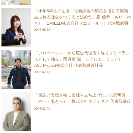
『小学6年生のとき、社会課題の解決を通じて笑顔
あふれる社会をつくると決めた』森 優希（もり・ゆ
き） EMIELD株式会社（エミールド）代表取締役
2026.05.13
『プロベーシストから広告代理店を経てフリーラン
スとして独立』國府島 誠（こうじま・まこと）
A&L Project株式会社 代表取締役社長
2026.02.13
『感謝と貢献を軸に会社を立ち上げた』矢部明良
（やべ・あきら） 株式会社ギアミクス 代表取締役
2026.02.09