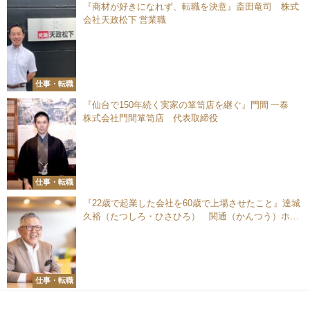
『商材が好きになれず、転職を決意』斎田竜司 株式
会社天政松下 営業職
仕事・転職
『仙台で150年続く実家の箪笥店を継ぐ』門間 一泰
株式会社門間箪笥店 代表取締役
仕事・転職
『22歳で起業した会社を60歳で上場させたこと』達城
久裕（たつしろ・ひさひろ） 関通（かんつう）ホー
ルディングス株式会社 代表取締役会長
仕事・転職