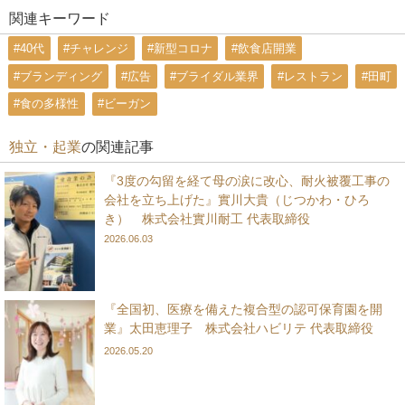
関連キーワード
#40代
#チャレンジ
#新型コロナ
#飲食店開業
#ブランディング
#広告
#ブライダル業界
#レストラン
#田町
#食の多様性
#ビーガン
独立・起業
の関連記事
『3度の勾留を経て母の涙に改心、耐火被覆工事の
会社を立ち上げた』實川大貴（じつかわ・ひろ
き） 株式会社實川耐工 代表取締役
2026.06.03
『全国初、医療を備えた複合型の認可保育園を開
業』太田恵理子 株式会社ハビリテ 代表取締役
2026.05.20