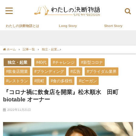
わたしの決断物語とは
Long Story
Short Story
ホーム
記事一覧
独立・起業
『コロナ禍に飲食店を開業』松木順水 田町biotabl
独立・起業
#40代
#チャレンジ
#新型コロナ
#飲食店開業
#ブランディング
#広告
#ブライダル業界
#レストラン
#田町
#食の多様性
#ビーガン
『コロナ禍に飲食店を開業』松木順水 田町
biotable オーナー
2022年11月21日