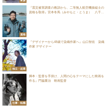
家族
『震災被害調査の教訓から、二等無人航空機操縦士の
資格を取得』宮本冬馬（みやもと・とうま） 八千代
エンジニヤリング株式会社 シニアコンサルタント
資格
『デザイナーから48歳で染織作家へ』山口智佐 染織
作家 デザイナー
独立・起業
脚本・監督を手掛け、人間の心をテーマにした映画を
作る』門脇重治 映画監督
仕事・転職