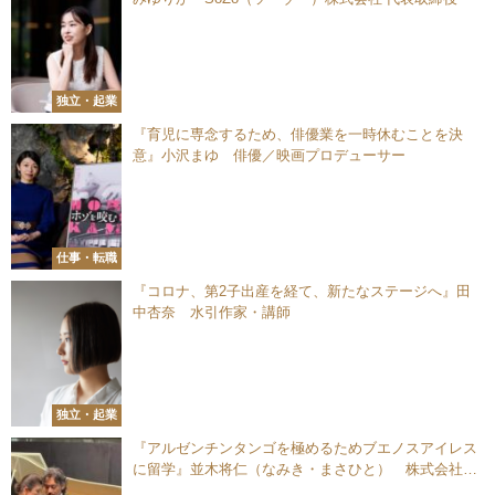
独立・起業
『育児に専念するため、俳優業を一時休むことを決
意』小沢まゆ 俳優／映画プロデューサー
仕事・転職
『コロナ、第2子出産を経て、新たなステージへ』田
中杏奈 水引作家・講師
独立・起業
『アルゼンチンタンゴを極めるためブエノスアイレス
に留学』並木将仁（なみき・まさひと） 株式会社テ
ロス・エロス・エトス 代表取締役