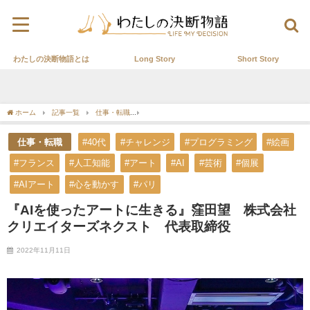
わたしの決断物語とは
Long Story
Short Story
ホーム
記事一覧
仕事・転職
『AIを使ったアートに生きる』窪田望 株式会社ク
仕事・転職
#40代
#チャレンジ
#プログラミング
#絵画
#フランス
#人工知能
#アート
#AI
#芸術
#個展
#AIアート
#心を動かす
#パリ
『AIを使ったアートに生きる』窪田望 株式会社
クリエイターズネクスト 代表取締役
2022年11月11日