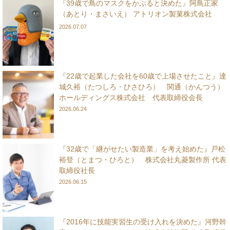
『39歳で鳥のマスクをかぶると決めた』阿鳥正家
（あとり・まさいえ） アトリオン製菓株式会社
2026.07.07
『22歳で起業した会社を60歳で上場させたこと』達
城久裕（たつしろ・ひさひろ） 関通（かんつう）
ホールディングス株式会社 代表取締役会長
2026.06.24
『32歳で「継がせたい製造業」を考え始めた』戸松
裕登（とまつ・ひろと） 株式会社丸菱製作所 代表
取締役社長
2026.06.15
『2016年に技能実習生の受け入れを決めた』河野幹