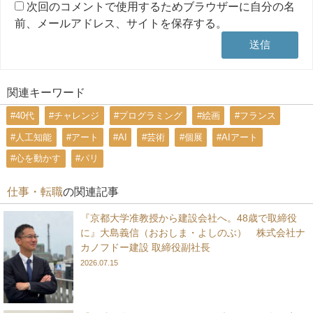
次回のコメントで使用するためブラウザーに自分の名
前、メールアドレス、サイトを保存する。
関連キーワード
#40代
#チャレンジ
#プログラミング
#絵画
#フランス
#人工知能
#アート
#AI
#芸術
#個展
#AIアート
#心を動かす
#パリ
仕事・転職
の関連記事
『京都大学准教授から建設会社へ。48歳で取締役
に』大島義信（おおしま・よしのぶ） 株式会社ナ
カノフドー建設 取締役副社長
2026.07.15