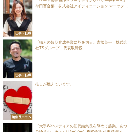
『ケーキ販売員からマーケティングリサーチャーへ』
牟田百合菜 株式会社アイディエーション マーケティ
ング担当
仕事・転職
『職人の短期育成事業に舵を切る』吉松良平 株式会
社TSグループ 代表取締役
仕事・転職
推しが燃えています。
編集長コラム
『大手Webメディアの初代編集長を辞めて起業』あつ
みゆりか SoZo（ソーゾー）株式会社 代表取締役