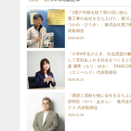
『3度の勾留を経て母の涙に改心
覆工事の会社を立ち上げた』實川
つかわ・ひろき） 株式会社實川耐
表取締役
2026.06.03
『小学6年生のとき、社会課題の
じて笑顔あふれる社会をつくると
森 優希（もり・ゆき） EMIEL
（エミールド）代表取締役
2026.05.13
『感謝と貢献を軸に会社を立ち上
部明良（やべ・あきら） 株式会
クス 代表取締役
2026.02.09