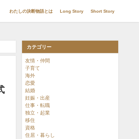
わたしの決断物語とは
Long Story
Short Story
カテゴリー
友情・仲間
子育て
海外
恋愛
式
結婚
妊娠・出産
仕事・転職
独立・起業
移住
資格
住居・暮らし