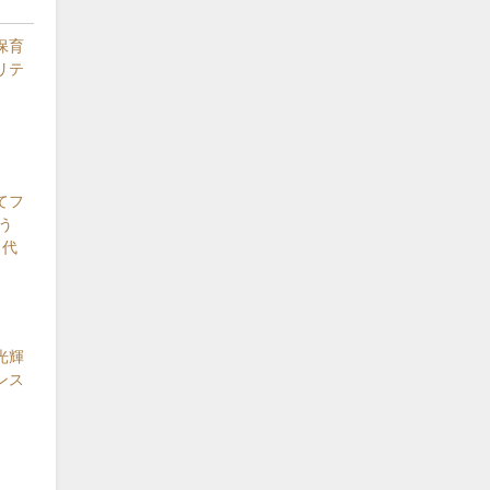
保育
リテ
てフ
う
 代
光輝
ンス