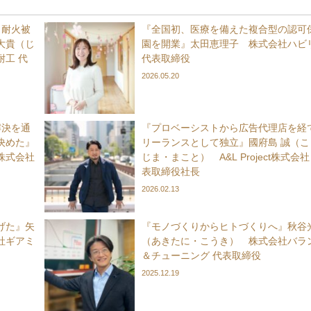
、耐火被
『全国初、医療を備えた複合型の認可
大貴（じ
園を開業』太田恵理子 株式会社ハビ
工 代
代表取締役
2026.05.20
解決を通
『プロベーシストから広告代理店を経
決めた』
リーランスとして独立』國府島 誠（こ
D株式会社
じま・まこと） A&L Project株式会社
表取締役社長
2026.02.13
げた』矢
『モノづくりからヒトづくりへ』秋谷
社ギアミ
（あきたに・こうき） 株式会社バラ
＆チューニング 代表取締役
2025.12.19