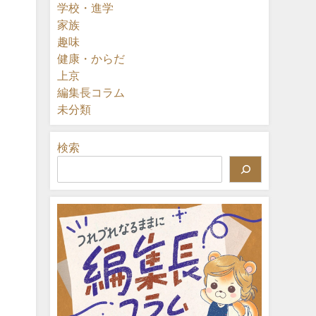
学校・進学
家族
趣味
健康・からだ
上京
編集長コラム
未分類
検索