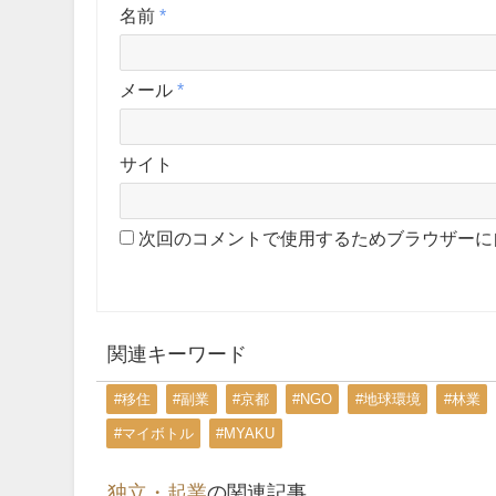
名前
*
メール
*
サイト
次回のコメントで使用するためブラウザーに
関連キーワード
#移住
#副業
#京都
#NGO
#地球環境
#林業
#マイボトル
#MYAKU
独立・起業
の関連記事