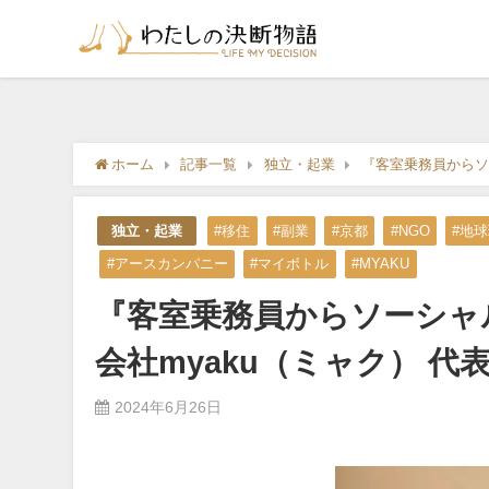
ホーム
記事一覧
独立・起業
『客室乗務員からソ
独立・起業
#移住
#副業
#京都
#NGO
#地
#アースカンパニー
#マイボトル
#MYAKU
『客室乗務員からソーシャ
会社myaku（ミャク） 代
2024年6月26日