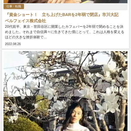
仕事・転職
『資金ショート！ 立ち上げたBARを2年弱で閉店』市川大記
ベルフェイス株式会社
20代前半、東京・世田谷区に開業したカフェバーを2年弱で閉めることを決
めました。それまで自信満々に生きてきた僕にとって、これは人格を変える
ほどの大きな挫折体験で...
2022.08.26