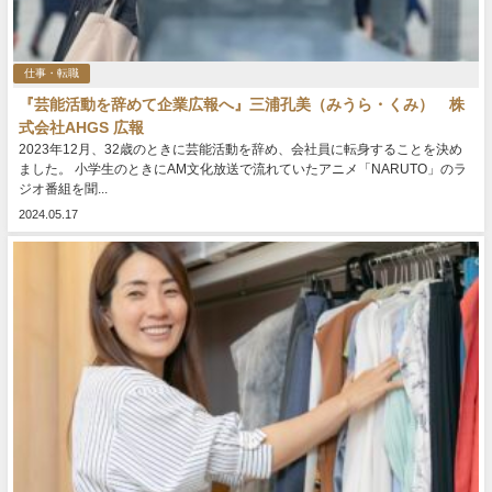
仕事・転職
『芸能活動を辞めて企業広報へ』三浦孔美（みうら・くみ） 株
式会社AHGS 広報
2023年12月、32歳のときに芸能活動を辞め、会社員に転身することを決め
ました。 小学生のときにAM文化放送で流れていたアニメ「NARUTO」のラ
ジオ番組を聞...
2024.05.17