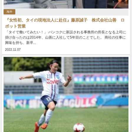
海外
『女性初、タイの現地法人に赴任』藤原誠子 株式会社山善 ロ
ボット営業
「タイで働いてみたい！」 バンコクに新設される事務所の所長となる上司に
掛け合ったのは2014年、山善に入社して5年目のことでした。 商社の仕事に
興味を持ち、新卒...
2022.11.07