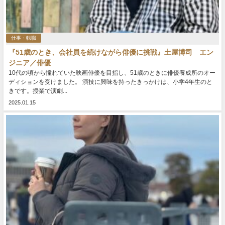
仕事・転職
『51歳のとき、会社員を続けながら俳優に挑戦』土屋博司 エン
ジニア／俳優
10代の頃から憧れていた映画俳優を目指し、51歳のときに俳優養成所のオー
ディションを受けました。 演技に興味を持ったきっかけは、小学4年生のと
きです。授業で演劇...
2025.01.15