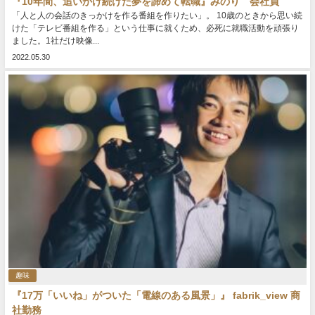
『10年間、追いかけ続けた夢を諦めて転職』みのり 会社員
「人と人の会話のきっかけを作る番組を作りたい」。 10歳のときから思い続
けた「テレビ番組を作る」という仕事に就くため、必死に就職活動を頑張り
ました。1社だけ映像...
2022.05.30
趣味
『17万「いいね」がついた「電線のある風景」』 fabrik_view 商
社勤務