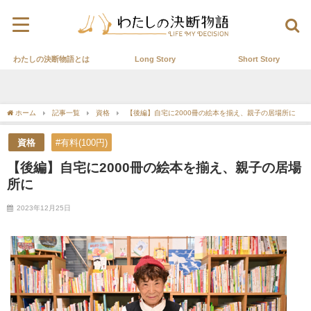
わたしの決断物語とは
Long Story
Short Story
ホーム
記事一覧
資格
【後編】自宅に2000冊の絵本を揃え、親子の居場所に
資格
#有料(100円)
【後編】自宅に2000冊の絵本を揃え、親子の居場
所に
2023年12月25日