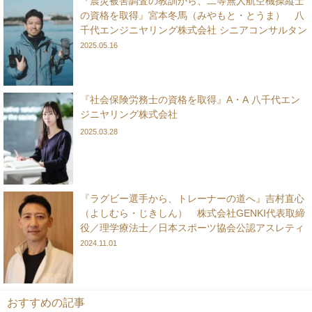
『震災被害調査の教訓から、二等無人航空機操縦士
の資格を取得』宮本冬馬（みやもと・とうま） 八
千代エンジニヤリング株式会社 シニアコンサルタン
ト
2025.05.16
『社会保険労務士の資格を取得』A・A 八千代エン
ジニヤリング株式会社
2025.03.28
『ラグビー選手から、トレーナーの道へ』吉村直心
（よしむら・じきしん） 株式会社GENKI代表取締
役／理学療法士／日本スポーツ協会公認アスレティ
ックトレーナー
2024.11.01
おすすめの記事