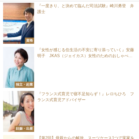
『一度きり、と決めて臨んだ司法試験』崎川勇登 弁
護士
資格
『女性が感じる住生活の不安に寄り添っていく』安藤
明子 JKAS（ジェイカス）女性のためのおしゃべり
相談窓口 代表
独立・起業
『フランス式育児で寝不足知らず！』レロちひろ フ
ランス式育児アドバイザー
妊娠・出産
【第2回】母親からの解放。スーツケース1つで実家を