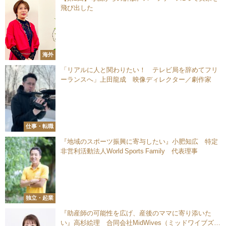
飛び出した
海外
「リアルに人と関わりたい！ テレビ局を辞めてフリ
ーランスへ」上田龍成 映像ディレクター／劇作家
仕事・転職
『地域のスポーツ振興に寄与したい』小肥知広 特定
非営利活動法人World Sports Family 代表理事
独立・起業
『助産師の可能性を広げ、産後のママに寄り添いた
い』高杉絵理 合同会社MidWives（ミッドワイブズ）