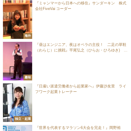
『ミャンマーから日本への移住』サンダーキン 株式
会社FiveVai コーダー
海外
『昼はエンジニア、夜はオペラの主役！ 二足の草鞋
（わらじ）に挑戦』平尾弘之（ひらお・ひろゆき) 株
式会社アドックインターナショナル 課長
趣味
『日雇い派遣労働者から起業家へ』伊藤沙友里 ライ
フワーク起業トレーナー
独立・起業
『世界を代表するマラソン6大会を完走！』岡野裕