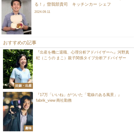
る！』曽我部貴司 キッチンカー シェフ
2024.09.11
おすすめの記事
『出産を機に退職、心理分析アドバイザーへ』河野真
杞（こうの まこ）親子関係タイプ分析アドバイザー
妊娠・出産
『17万「いいね」がついた「電線のある風景」』
fabrik_view 商社勤務
趣味