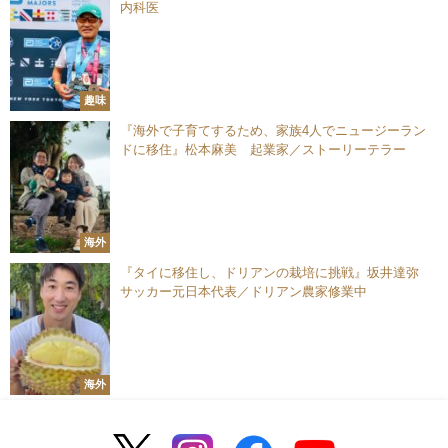
内科医
趣味
『海外で子育てするため、家族4人でニュージーラン
ドに移住』松本麻美 起業家／ストーリーテラー
海外
『タイに移住し、ドリアンの栽培に挑戦』坂井達弥
サッカー元日本代表／ドリアン農家修業中
海外