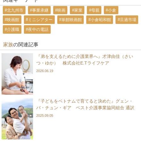
#北九州市
#事業承継
#映画
#家業
#母親
#小倉
#映画館
#ミニシアター
#単館映画館
#小倉昭和館
#旦過市場
#介護職
#夜中の電話
家族
の関連記事
『弟を支えるために介護業界へ』才津由佳（さい
つ・ゆか） 株式会社E.Tライフケア
2026.06.19
『子どもをベトナムで育てると決めた』グェン・
バ・チュン・ギア ベスト介護事業協同組合 通訳
2025.09.05