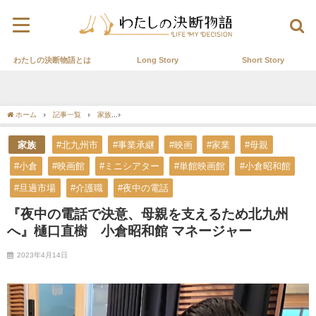
わたしの決断物語とは
Long Story
Short Story
ホーム
記事一覧
家族
『夜中の電話で決意、母親を支えるため北九州へ』樋口直樹
家族
#北九州市
#事業承継
#映画
#家業
#母親
#小倉
#映画館
#ミニシアター
#単館映画館
#小倉昭和館
#旦過市場
#介護職
#夜中の電話
『夜中の電話で決意、母親を支えるため北九州
へ』樋口直樹 小倉昭和館 マネージャー
2023年4月14日