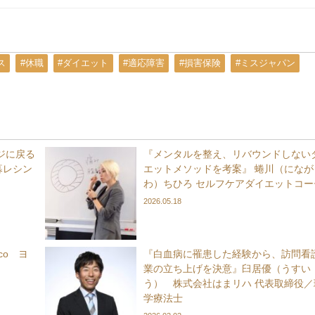
ス
#休職
#ダイエット
#適応障害
#損害保険
#ミスジャパン
ジに戻る
『メンタルを整え、リバウンドしない
暮レシン
エットメソッドを考案』 蜷川（になが
わ）ちひろ セルフケアダイエットコー
2026.05.18
co ヨ
『白血病に罹患した経験から、訪問看
業の立ち上げを決意』臼居優（うすい
う） 株式会社はまリハ 代表取締役／
学療法士