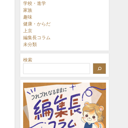
学校・進学
家族
趣味
健康・からだ
上京
編集長コラム
未分類
検索