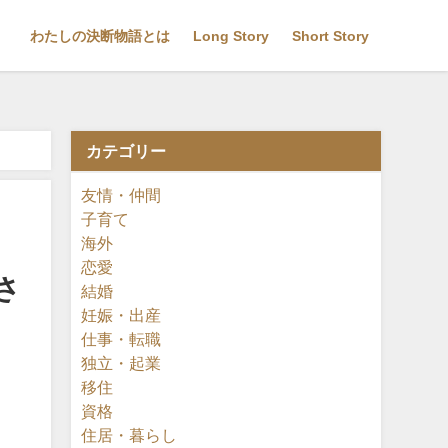
わたしの決断物語とは
Long Story
Short Story
カテゴリー
ー株式会社 広報
友情・仲間
子育て
海外
恋愛
さ
結婚
妊娠・出産
仕事・転職
独立・起業
移住
資格
住居・暮らし