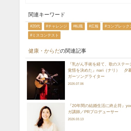
関連キーワード
#20代
#チャレンジ
#転職
#広報
#コンプレック
#ミスコンテスト
健康・からだ
の関連記事
『乳がん手術を経て、歌のステー
覚悟を決めた』nari（ナリ） 夕
ガーソングライター
2026.07.06
『20年間の結婚生活に終止符』yo
ガ講師／PRプロデューサー
2026.03.13