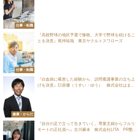
ArrowArrow 代表理事
仕事・転職
『高校野球の地区予選で惨敗。大学で野球を続けるこ
とを決意』尾仲祐哉 東京ヤクルトスワローズ
仕事・転職
『白血病に罹患した経験から、訪問看護事業の立ち上
げを決意』臼居優（うすい・ゆう） 株式会社はまリ
ハ 代表取締役／理学療法士
健康・からだ
『自分の足で立って生きていく。専業主婦からフルリ
モートの正社員へ』古川麻未 株式会社LITA PR塾事
業部課長