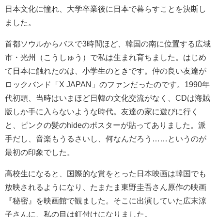
日本文化に憧れ、大学卒業後に日本で暮らすことを決断し
ました。
首都ソウルからバスで3時間ほど、韓国の南に位置する広域
市・光州（こうしゅう）で私は生まれ育ちました。はじめ
て日本に触れたのは、小学生のときです。仲の良い友達が
ロックバンド「X JAPAN」のファンだったのです。1990年
代初頭、当時はいまほど日韓の文化交流がなく、CDは海賊
版しか手に入らないような時代。友達の家に遊びに行く
と、ピンクの髪のhideのポスターが貼ってありました。派
手だし、音楽もうるさいし、何なんだろう……というのが
最初の印象でした。
高校生になると、国際的な賞をとった日本映画は韓国でも
放映されるようになり、たまたま東野圭吾さん原作の映画
『秘密』を映画館で観ました。そこに出演していた広末涼
子さんに、私の目は釘付けになりました。