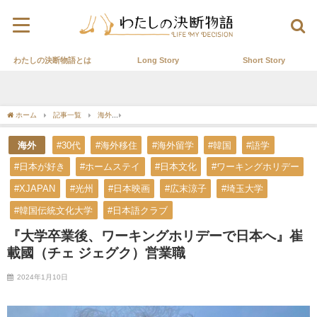
わたしの決断物語とは
Long Story
Short Story
ホーム
記事一覧
海外
『大学卒業後、ワーキングホリデーで日本へ』崔 載國（チ
海外
#30代
#海外移住
#海外留学
#韓国
#語学
#日本が好き
#ホームステイ
#日本文化
#ワーキングホリデー
#XJAPAN
#光州
#日本映画
#広末涼子
#埼玉大学
#韓国伝統文化大学
#日本語クラブ
『大学卒業後、ワーキングホリデーで日本へ』崔
載國（チェ ジェグク）営業職
2024年1月10日