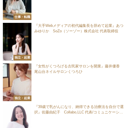
仕事・転職
『大手Webメディアの初代編集長を辞めて起業』あつ
みゆりか SoZo（ソーゾー）株式会社 代表取締役
独立・起業
『女性がくつろげる古民家サロンを開業』藤井優香
尾山台ネイルサロンくつろひ
独立・起業
『39歳で乳がんになり、納得できる治療法を自分で選
択』佐藤由紀子 Collabo,LLC 代表/コミュニケーショ
ンプロデューサー