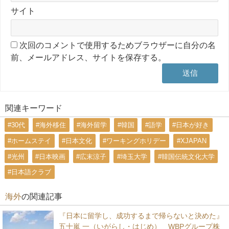
サイト
次回のコメントで使用するためブラウザーに自分の名
前、メールアドレス、サイトを保存する。
関連キーワード
#30代
#海外移住
#海外留学
#韓国
#語学
#日本が好き
#ホームステイ
#日本文化
#ワーキングホリデー
#XJAPAN
#光州
#日本映画
#広末涼子
#埼玉大学
#韓国伝統文化大学
#日本語クラブ
海外
の関連記事
『日本に留学し、成功するまで帰らないと決めた』
五十嵐 一（いがらし・はじめ） WBPグループ株