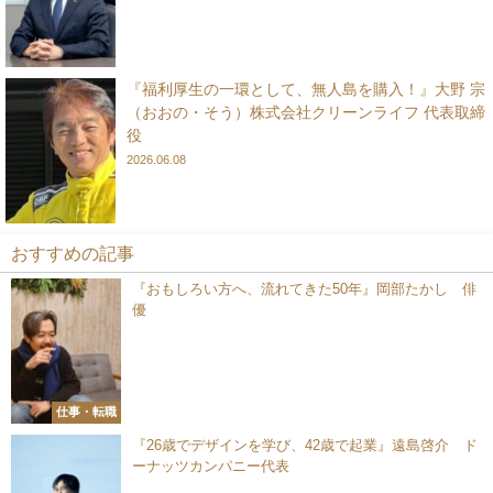
『福利厚生の一環として、無人島を購入！』大野 宗
（おおの・そう）株式会社クリーンライフ 代表取締
役
2026.06.08
おすすめの記事
『おもしろい方へ、流れてきた50年』岡部たかし 俳
優
仕事・転職
『26歳でデザインを学び、42歳で起業』遠島啓介 ド
ーナッツカンパニー代表