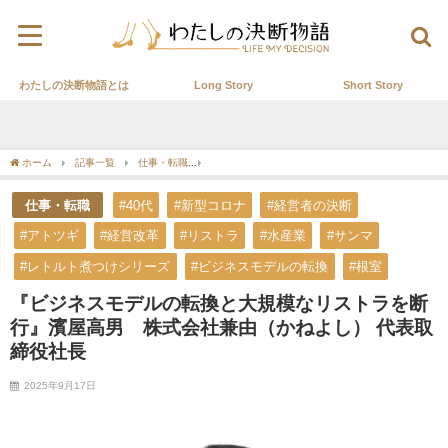
わたしの決断物語とは
Long Story
Short Story
ホーム
記事一覧
仕事・転職
『ビジネスモデルの転換と大規模なリストラを断行
仕事・転職
#40代
#新型コロナ
#経営者の決断
#アトツギ
#経営改革
#リストラ
#水産業
#サンマ
#レトルト煮つけシリーズ
#ビジネスモデルの転換
#根室
『ビジネスモデルの転換と大規模なリストラを断
行』濱屋高男 株式会社兼由（かねよし） 代表取
締役社長
2025年9月17日