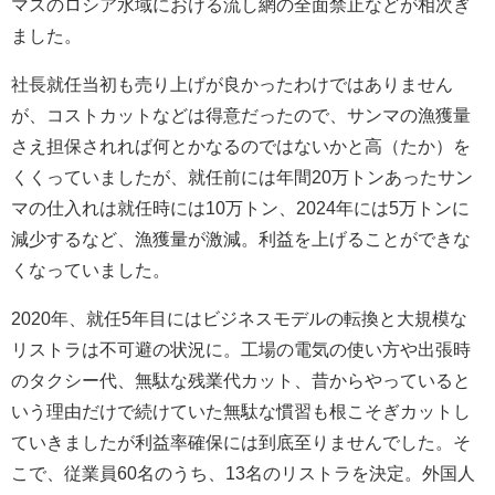
マスのロシア水域における流し網の全面禁止などが相次ぎ
ました。
社長就任当初も売り上げが良かったわけではありません
が、コストカットなどは得意だったので、サンマの漁獲量
さえ担保されれば何とかなるのではないかと高（たか）を
くくっていましたが、就任前には年間20万トンあったサン
マの仕入れは就任時には10万トン、2024年には5万トンに
減少するなど、漁獲量が激減。利益を上げることができな
くなっていました。
2020年、就任5年目にはビジネスモデルの転換と大規模な
リストラは不可避の状況に。工場の電気の使い方や出張時
のタクシー代、無駄な残業代カット、昔からやっていると
いう理由だけで続けていた無駄な慣習も根こそぎカットし
ていきましたが利益率確保には到底至りませんでした。そ
こで、従業員60名のうち、13名のリストラを決定。外国人