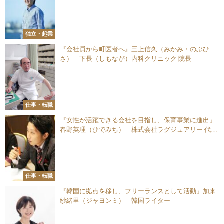
独立・起業
『会社員から町医者へ』三上信久（みかみ・のぶひ
さ） 下長（しもなが）内科クリニック 院長
仕事・転職
『女性が活躍できる会社を目指し、保育事業に進出』
春野英理（ひでみち） 株式会社ラグジュアリー 代表
取締役
仕事・転職
『韓国に拠点を移し、フリーランスとして活動』加来
紗緒里（ジャヨンミ） 韓国ライター