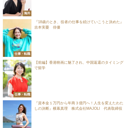
海外
『18歳のとき、役者の仕事を続けていこうと決めた』
吉本実憂 俳優
仕事・転職
【前編】香港映画に魅了され、中国返還のタイミング
で留学
仕事・転職
『資本金１万円から年商３億円へ！人生を変えたわた
しの決断』横幕真理 株式会社MAJOLI 代表取締役