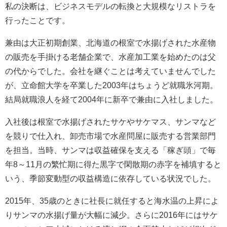
私の決断は、ビジネスモデルの転換と大規模なリストラを
行ったことです。
兼由は大正初期創業、北海道の根室で水揚げされた水産物
の販売を手掛ける老舗企業で、水産加工業を始めたのは父
の代からでした。会社を継ぐことは考えていませんでした
が、立命館大学を卒業した2003年はちょうど就職氷河期。
結局就職浪人を経て2004年に新卒で兼由に入社しました。
入社後は根室で水揚げされたサケやサケマス、サンマなど
を競りで仕入れ、卸売市場で水産問屋に販売する営業部門
を担当。当時、サンマは収益確保を支える「稼ぎ頭」で毎
年8～11月の繁忙期に得た黒字で閑散期の赤字を補填すると
いう、季節変動型の収益構造に依存している状況でした。
2015年、35歳のときに社長に就任すると海水温の上昇によ
りサンマの水揚げ量が大幅に減少。さらに2016年にはサケ