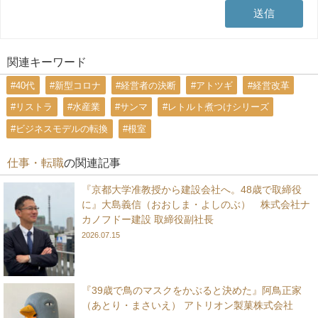
関連キーワード
#40代
#新型コロナ
#経営者の決断
#アトツギ
#経営改革
#リストラ
#水産業
#サンマ
#レトルト煮つけシリーズ
#ビジネスモデルの転換
#根室
仕事・転職
の関連記事
『京都大学准教授から建設会社へ。48歳で取締役
に』大島義信（おおしま・よしのぶ） 株式会社ナ
カノフドー建設 取締役副社長
2026.07.15
『39歳で鳥のマスクをかぶると決めた』阿鳥正家
（あとり・まさいえ） アトリオン製菓株式会社