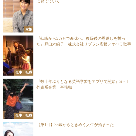
に育てていく
家族
『転職から3カ月で産休へ。復帰後の恩返しを誓っ
た』戸口木綿子 株式会社リブラン広報／オペラ歌手
仕事・転職
『数十年ぶりとなる英語学習をアプリで開始』S・T
外資系企業 事務職
仕事・転職
【第1回】25歳からときめく人生が始まった