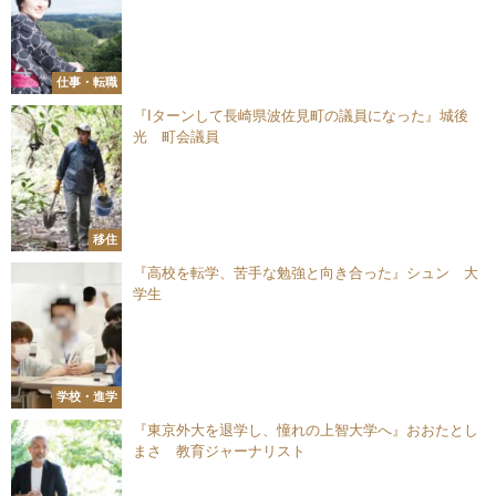
仕事・転職
『Iターンして長崎県波佐見町の議員になった』城後
光 町会議員
移住
『高校を転学、苦手な勉強と向き合った』シュン 大
学生
学校・進学
『東京外大を退学し、憧れの上智大学へ』おおたとし
まさ 教育ジャーナリスト