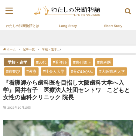
わたしの決断物語とは
Long Story
Short Story
ホーム
記事一覧
学校・進学
『看護師から歯科医を目指し大阪歯科大学へ入学』
学校・進学
#50代
#看護師
#歯列矯正
#歯科医
#歯並び
#医療
#社会人大学
#骨のゆがみ
#大阪歯科大学
『看護師から歯科医を目指し大阪歯科大学へ入
学』岡井有子 医療法人社団セントワ こどもと
女性の歯科クリニック 院長
2025年10月15日