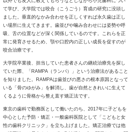
以外でも友人に教えてもらうなどしながら小児歯科につい
て学び、大学院では咬合（こうごう）育成の研究に没頭し
ました。垂直的なかみ合わせを正しくすれば永久歯は正し
い場所に生えてきます。歯並びや噛み合わせには姿勢や呼
吸、舌の位置などが深く関係しているのです。これらを正
常に発育させるため、顎や口腔内の正しい成長を促すのが
咬合治療です。
大学院卒業後、担当していた患者さんの継続治療先を探し
ていた際、「RAMPA（ランパ）」という治療法があること
を知りました。RAMPAは歯並びの悪さの根本原因となって
いる「骨のゆがみ」を解消し、歯が自然ときれいに生えて
くるように骨格から整え直す矯正法です。
東京の歯科で勤務医として働いたのち、2017年に子どもを
中心とした予防・矯正・一般歯科医院として「こどもと女
性の歯科クリニック」を立ち上げました。矯正治療では他