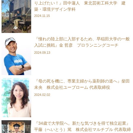
り上げたい！』田中蓮人 東北芸術工科大学 建
築・環境デザイン学科
2024.11.15
『憧れの陸上部に入部するため、早稲田大学の一般
入試に挑戦』金 哲彦 プロランニングコーチ
2024.09.13
『母の死を機に、専業主婦から薬剤師の道へ』柴田
未央 株式会社ユーブローム 代表取締役
2024.02.02
『34歳で大学院へ。新たな気づきを得て独立起業』
平藤（へいとう）篤 株式会社マルチプル 代表取締