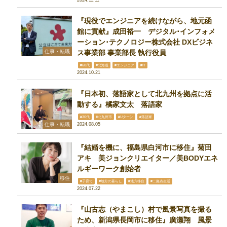
『現役でエンジニアを続けながら、地元函
館に貢献』成田裕一 デジタル･インフォメ
ーション･テクノロジー株式会社 DXビジネ
仕事・転職
ス事業部 事業部長 執行役員
#60代
#北海道
#エンジニア
#IT
2024.10.21
『日本初、落語家として北九州を拠点に活
動する』橘家文太 落語家
#30代
#北九州市
#Uターン
#落語家
仕事・転職
2024.08.05
『結婚を機に、福島県白河市に移住』菊田
アキ 美ジョンクリエイター／美BODYエネ
ルギーワーク創始者
移住
#子育て
#地方の暮らし
#地方移住
#二拠点生活
2024.07.22
『山古志（やまこし）村で風景写真を撮る
ため、新潟県長岡市に移住』廣瀬翔 風景