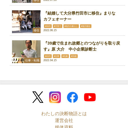
移住
2022.07.29
『結婚して大分県竹田市に移住』まりな
カフェオーナー
#30代
#子育て
#地方の暮らし
#地方移住
移住
2022.06.15
『39歳で生まれ故郷とのつながりを取り戻
す』原 大介 中小企業診断士
#40代
#仕事
#札幌
#39歳
仕事・転職
2022.04.15
わたしの決断物語とは
運営会社
媒体資料