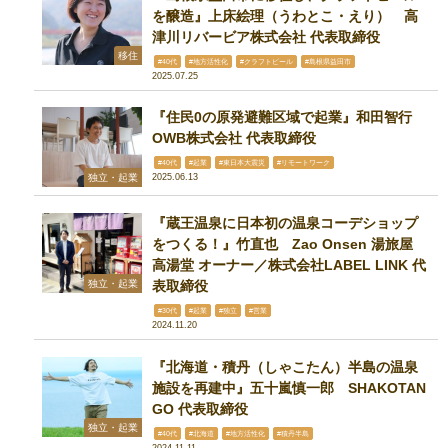
を醸造』上床絵理（うわとこ・えり） 高
津川リバービア株式会社 代表取締役
移住
#40代
#地方活性化
#クラフトビール
#島根県益田市
2025.07.25
『住民0の原発避難区域で起業』和田智行
OWB株式会社 代表取締役
#40代
#起業
#東日本大震災
#リモートワーク
独立・起業
2025.06.13
『蔵王温泉に日本初の温泉コーデショップ
をつくる！』竹直也 Zao Onsen 湯旅屋
高湯堂 オーナー／株式会社LABEL LINK 代
独立・起業
表取締役
#30代
#起業
#独立
#営業
2024.11.20
『北海道・積丹（しゃこたん）半島の温泉
施設を再建中』五十嵐慎一郎 SHAKOTAN
GO 代表取締役
独立・起業
#40代
#北海道
#地方活性化
#積丹半島
2024.11.11