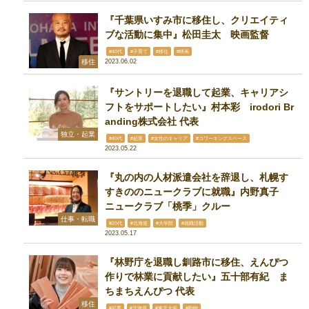
『千葉県いすみ市に移住し、クリエイティ
ブな活動に集中』松田圭太 映画監督
#40代
#子育て
#移住
#映画
移住
2023.06.02
『サントリーを退職して起業、キャリアシ
フトをサポートしたい』村本彩 irodori Br
anding株式会社 代表
独立・起業
#40代
#起業
#女性のキャリア
#コワーキングスペース
2023.05.22
『丸の内の人材派遣会社を辞退し、札幌す
すきののニュークラブに就職』内野真子
ニュークラブ「桃季」クルー
仕事・転職
#20代
#北海道
#大学院
#就職活動
2023.05.17
『林野庁を退職し釧路市に移住、えんぴつ
作りで林業に貢献したい』五十部有紀 ま
ちまちえんぴつ 代表
移住
#起業
#北海道
#東京大学
#動物