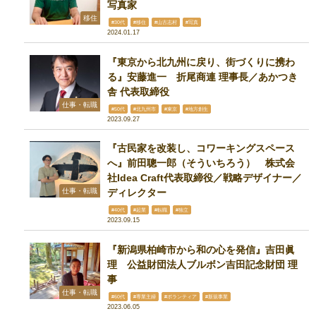
写真家
移住
#30代
#移住
#山古志村
#写真
2024.01.17
『東京から北九州に戻り、街づくりに携わ
る』安藤進一 折尾商連 理事長／あかつき
舎 代表取締役
仕事・転職
#50代
#北九州市
#東京
#地方創生
2023.09.27
『古民家を改装し、コワーキングスペース
へ』前田聰一郎（そういちろう） 株式会
社Idea Craft代表取締役／戦略デザイナー／
仕事・転職
ディレクター
#40代
#起業
#転職
#独立
2023.09.15
『新潟県柏崎市から和の心を発信』吉田眞
理 公益財団法人ブルボン吉田記念財団 理
事
仕事・転職
#60代
#専業主婦
#ボランティア
#新規事業
2023.06.05