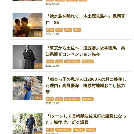
2023.04.26
『徳之島を離れて、本土鹿児島へ』保岡真
仁 SE
#30代
#移住
#上京
#進学
移住
2022.11.18
『東京から土佐へ、逆脱藩』坂本龍馬 高
知県観光コンベンション協会
#50代
#移住
#地方の暮らし
#坂本龍馬
移住
2022.10.07
『都会っ子の私が人口2000人の村に移住し
た理由』高野優海 檜原村地域おこし協力
隊
移住
#20代
#移住
#地方の暮らし
#地方移住
2022.10.05
『Iターンして長崎県波佐見町の議員になっ
た』城後 光 町会議員
#40代
#地方の暮らし
#地方移住
#政治家