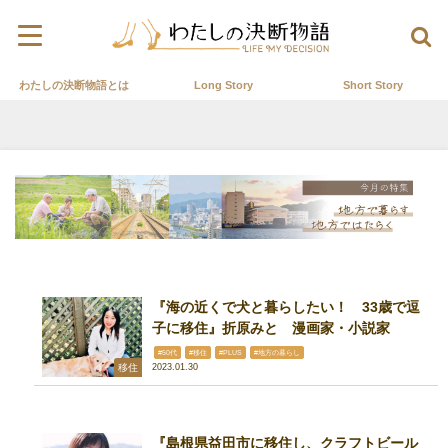
わたしの決断物語とは
Long Story
Short Story
『海の近くで犬と暮らしたい！ 33歳で逗
子に移住』折原みと 漫画家・小説家
#50代
#移住
#PLUS
#地方の暮らし
移住
2023.01.30
『島根県益田市に移住し、クラフトビール